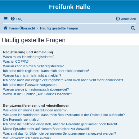
Freifunk Halle
FAQ
Anmelden
S
Foren-Übersicht
Häufig gestellte Fragen
u
Häufig gestellte Fragen
c
h
Registrierung und Anmeldung
Wozu muss ich mich registrieren?
e
Was ist COPPA?
Warum kann ich mich nicht registrieren?
Ich habe mich registriert, kann mich aber nicht anmelden!
Warum kann ich mich nicht anmelden?
Ich habe mich vor einiger Zeit registriert, kann mich aber nicht mehr anmelden?!
Ich habe mein Passwort vergessen!
Warum werde ich automatisch abgemeldet?
Wozu ist die Funktion „Alle Cookies löschen“?
Benutzerpräferenzen und -einstellungen
Wie kann ich meine Einstellungen ändern?
Wie kann ich verhindern, dass mein Benutzername in der Online-Liste auftaucht?
Die Forenuhr geht falsch!
Ich habe die Zeitzone eingestellt, aber die Forenuhr geht immer noch falsch!
Meine Sprache steht auf diesem Board nicht zur Auswahl!
Was sind das für Bilder, die bei meinem Benutzernamen angezeigt werden?
Wie verwende ich einen Avatar?