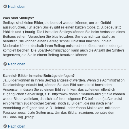
Nach oben
Was sind Smileys?
Smileys sind kleine Bilder, die benutzt werden können, um ein Gefühl
auszudrücken. Für jeden Smiley gibt es einen kurzen Code, z. B. bedeutet :)
fröhlich und :( traurig. Die Liste aller Smileys können Sie beim Verfassen eines
Beitrags sehen. Versuchen Sie bitte trotzdem, Smileys nicht zu häufig zu
benutzen, sie können einen Beitrag schnell unlesbar machen und ein
Moderator könnte deshalb Ihren Beitrag entsprechend überarbeiten oder gar
komplett löschen. Die Board-Administration kann auch die Anzahl der Smileys
begrenzen, die Sie in einem Beitrag benutzen können.
Nach oben
Kann ich Bilder in meine Beiträge einfügen?
Ja, Bilder können in Ihrem Beitrag angezeigt werden. Wenn die Administration
Dateianhänge erlaubt hat, können Sie das Bild auch direkt hochladen.
Ansonsten müssen Sie zu einem Bild verlinken, das auf einem öffentlich
zugänglichen Server liegt, z. B. http://www.domain.tld/mein-bild.gif. Sie können
weder Bilder verlinken, die sich auf Ihrem eigenen PC befinden (außer es ist
ein öffentlich zugänglicher Server), noch zu Bildern, die nur nach einer
Anmeldung verfügbar sind, z. B. Hotmail- oder Yahoo-Mailboxen, mit einem
Passwort geschützte Seiten usw. Um das Bild anzuzeigen, benutze den
BBCode-Tag „[img]“.
Nach oben