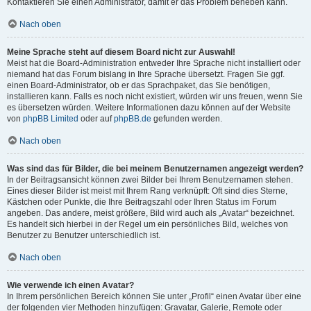
Kontaktieren Sie einen Administrator, damit er das Problem beheben kann.
Nach oben
Meine Sprache steht auf diesem Board nicht zur Auswahl!
Meist hat die Board-Administration entweder Ihre Sprache nicht installiert oder
niemand hat das Forum bislang in Ihre Sprache übersetzt. Fragen Sie ggf.
einen Board-Administrator, ob er das Sprachpaket, das Sie benötigen,
installieren kann. Falls es noch nicht existiert, würden wir uns freuen, wenn Sie
es übersetzen würden. Weitere Informationen dazu können auf der Website
von
phpBB Limited
oder auf
phpBB.de
gefunden werden.
Nach oben
Was sind das für Bilder, die bei meinem Benutzernamen angezeigt werden?
In der Beitragsansicht können zwei Bilder bei Ihrem Benutzernamen stehen.
Eines dieser Bilder ist meist mit Ihrem Rang verknüpft: Oft sind dies Sterne,
Kästchen oder Punkte, die Ihre Beitragszahl oder Ihren Status im Forum
angeben. Das andere, meist größere, Bild wird auch als „Avatar“ bezeichnet.
Es handelt sich hierbei in der Regel um ein persönliches Bild, welches von
Benutzer zu Benutzer unterschiedlich ist.
Nach oben
Wie verwende ich einen Avatar?
In Ihrem persönlichen Bereich können Sie unter „Profil“ einen Avatar über eine
der folgenden vier Methoden hinzufügen: Gravatar, Galerie, Remote oder