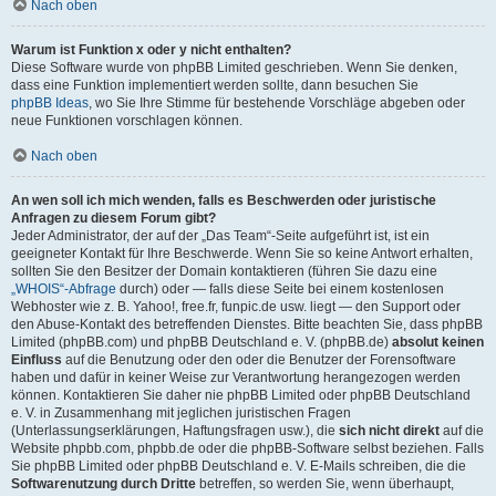
Nach oben
Warum ist Funktion x oder y nicht enthalten?
Diese Software wurde von phpBB Limited geschrieben. Wenn Sie denken,
dass eine Funktion implementiert werden sollte, dann besuchen Sie
phpBB Ideas
, wo Sie Ihre Stimme für bestehende Vorschläge abgeben oder
neue Funktionen vorschlagen können.
Nach oben
An wen soll ich mich wenden, falls es Beschwerden oder juristische
Anfragen zu diesem Forum gibt?
Jeder Administrator, der auf der „Das Team“-Seite aufgeführt ist, ist ein
geeigneter Kontakt für Ihre Beschwerde. Wenn Sie so keine Antwort erhalten,
sollten Sie den Besitzer der Domain kontaktieren (führen Sie dazu eine
„WHOIS“-Abfrage
durch) oder — falls diese Seite bei einem kostenlosen
Webhoster wie z. B. Yahoo!, free.fr, funpic.de usw. liegt — den Support oder
den Abuse-Kontakt des betreffenden Dienstes. Bitte beachten Sie, dass phpBB
Limited (phpBB.com) und phpBB Deutschland e. V. (phpBB.de)
absolut keinen
Einfluss
auf die Benutzung oder den oder die Benutzer der Forensoftware
haben und dafür in keiner Weise zur Verantwortung herangezogen werden
können. Kontaktieren Sie daher nie phpBB Limited oder phpBB Deutschland
e. V. in Zusammenhang mit jeglichen juristischen Fragen
(Unterlassungserklärungen, Haftungsfragen usw.), die
sich nicht direkt
auf die
Website phpbb.com, phpbb.de oder die phpBB-Software selbst beziehen. Falls
Sie phpBB Limited oder phpBB Deutschland e. V. E-Mails schreiben, die die
Softwarenutzung durch Dritte
betreffen, so werden Sie, wenn überhaupt,