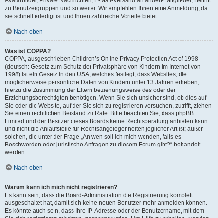
Avatarbilder, Private Nachrichten, E-Mail-Versand an andere Mitglieder, Beitritt
zu Benutzergruppen und so weiter. Wir empfehlen Ihnen eine Anmeldung, da
sie schnell erledigt ist und Ihnen zahlreiche Vorteile bietet.
Nach oben
Was ist COPPA?
COPPA, ausgeschrieben Children’s Online Privacy Protection Act of 1998
(deutsch: Gesetz zum Schutz der Privatsphäre von Kindern im Internet von
1998) ist ein Gesetz in den USA, welches festlegt, dass Websites, die
möglicherweise persönliche Daten von Kindern unter 13 Jahren erheben,
hierzu die Zustimmung der Eltern beziehungsweise des oder der
Erziehungsberechtigten benötigen. Wenn Sie sich unsicher sind, ob dies auf
Sie oder die Website, auf der Sie sich zu registrieren versuchen, zutrifft, ziehen
Sie einen rechtlichen Beistand zu Rate. Bitte beachten Sie, dass phpBB
Limited und der Besitzer dieses Boards keine Rechtsberatung anbieten kann
und nicht die Anlaufstelle für Rechtsangelegenheiten jeglicher Art ist; außer
solchen, die unter der Frage „An wen soll ich mich wenden, falls es
Beschwerden oder juristische Anfragen zu diesem Forum gibt?“ behandelt
werden.
Nach oben
Warum kann ich mich nicht registrieren?
Es kann sein, dass die Board-Administration die Registrierung komplett
ausgeschaltet hat, damit sich keine neuen Benutzer mehr anmelden können.
Es könnte auch sein, dass Ihre IP-Adresse oder der Benutzername, mit dem