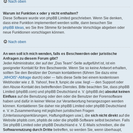
Nach oben
Warum ist Funktion x oder y nicht enthalten?
Diese Software wurde von phpBB Limited geschrieben. Wenn Sie denken,
dass eine Funktion implementiert werden sollte, dann besuchen Sie
phpBB Ideas
, wo Sie Ihre Stimme für bestehende Vorschläge abgeben oder
neue Funktionen vorschlagen können.
Nach oben
An wen soll ich mich wenden, falls es Beschwerden oder juristische
Anfragen zu diesem Forum gibt?
Jeder Administrator, der auf der „Das Team“-Seite aufgeführt ist, ist ein
geeigneter Kontakt für Ihre Beschwerde. Wenn Sie so keine Antwort erhalten,
sollten Sie den Besitzer der Domain kontaktieren (führen Sie dazu eine
„WHOIS“-Abfrage
durch) oder — falls diese Seite bei einem kostenlosen
Webhoster wie z. B. Yahoo!, free.fr, funpic.de usw. liegt — den Support oder
den Abuse-Kontakt des betreffenden Dienstes. Bitte beachten Sie, dass phpBB
Limited (phpBB.com) und phpBB Deutschland e. V. (phpBB.de)
absolut keinen
Einfluss
auf die Benutzung oder den oder die Benutzer der Forensoftware
haben und dafür in keiner Weise zur Verantwortung herangezogen werden
können. Kontaktieren Sie daher nie phpBB Limited oder phpBB Deutschland
e. V. in Zusammenhang mit jeglichen juristischen Fragen
(Unterlassungserklärungen, Haftungsfragen usw.), die
sich nicht direkt
auf die
Website phpbb.com, phpbb.de oder die phpBB-Software selbst beziehen. Falls
Sie phpBB Limited oder phpBB Deutschland e. V. E-Mails schreiben, die die
Softwarenutzung durch Dritte
betreffen, so werden Sie, wenn überhaupt,