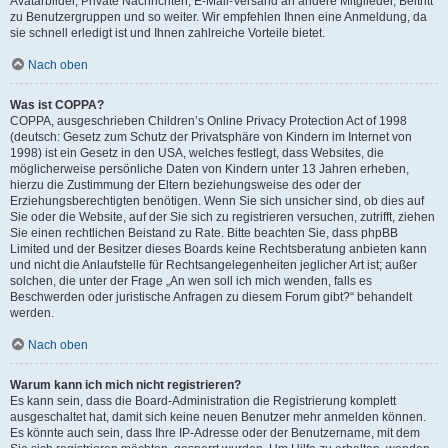
Avatarbilder, Private Nachrichten, E-Mail-Versand an andere Mitglieder, Beitritt
zu Benutzergruppen und so weiter. Wir empfehlen Ihnen eine Anmeldung, da
sie schnell erledigt ist und Ihnen zahlreiche Vorteile bietet.
Nach oben
Was ist COPPA?
COPPA, ausgeschrieben Children’s Online Privacy Protection Act of 1998
(deutsch: Gesetz zum Schutz der Privatsphäre von Kindern im Internet von
1998) ist ein Gesetz in den USA, welches festlegt, dass Websites, die
möglicherweise persönliche Daten von Kindern unter 13 Jahren erheben,
hierzu die Zustimmung der Eltern beziehungsweise des oder der
Erziehungsberechtigten benötigen. Wenn Sie sich unsicher sind, ob dies auf
Sie oder die Website, auf der Sie sich zu registrieren versuchen, zutrifft, ziehen
Sie einen rechtlichen Beistand zu Rate. Bitte beachten Sie, dass phpBB
Limited und der Besitzer dieses Boards keine Rechtsberatung anbieten kann
und nicht die Anlaufstelle für Rechtsangelegenheiten jeglicher Art ist; außer
solchen, die unter der Frage „An wen soll ich mich wenden, falls es
Beschwerden oder juristische Anfragen zu diesem Forum gibt?“ behandelt
werden.
Nach oben
Warum kann ich mich nicht registrieren?
Es kann sein, dass die Board-Administration die Registrierung komplett
ausgeschaltet hat, damit sich keine neuen Benutzer mehr anmelden können.
Es könnte auch sein, dass Ihre IP-Adresse oder der Benutzername, mit dem