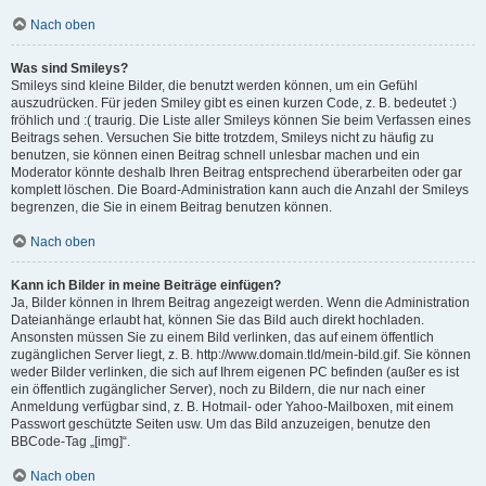
Nach oben
Was sind Smileys?
Smileys sind kleine Bilder, die benutzt werden können, um ein Gefühl
auszudrücken. Für jeden Smiley gibt es einen kurzen Code, z. B. bedeutet :)
fröhlich und :( traurig. Die Liste aller Smileys können Sie beim Verfassen eines
Beitrags sehen. Versuchen Sie bitte trotzdem, Smileys nicht zu häufig zu
benutzen, sie können einen Beitrag schnell unlesbar machen und ein
Moderator könnte deshalb Ihren Beitrag entsprechend überarbeiten oder gar
komplett löschen. Die Board-Administration kann auch die Anzahl der Smileys
begrenzen, die Sie in einem Beitrag benutzen können.
Nach oben
Kann ich Bilder in meine Beiträge einfügen?
Ja, Bilder können in Ihrem Beitrag angezeigt werden. Wenn die Administration
Dateianhänge erlaubt hat, können Sie das Bild auch direkt hochladen.
Ansonsten müssen Sie zu einem Bild verlinken, das auf einem öffentlich
zugänglichen Server liegt, z. B. http://www.domain.tld/mein-bild.gif. Sie können
weder Bilder verlinken, die sich auf Ihrem eigenen PC befinden (außer es ist
ein öffentlich zugänglicher Server), noch zu Bildern, die nur nach einer
Anmeldung verfügbar sind, z. B. Hotmail- oder Yahoo-Mailboxen, mit einem
Passwort geschützte Seiten usw. Um das Bild anzuzeigen, benutze den
BBCode-Tag „[img]“.
Nach oben