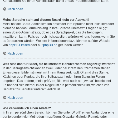
Kontaktieren Sie einen Administrator, damit er das Problem beheben kann.
Nach oben
Meine Sprache steht auf diesem Board nicht zur Auswahl!
Meist hat die Board-Administration entweder Ihre Sprache nicht installiert oder
niemand hat das Forum bislang in Ihre Sprache übersetzt. Fragen Sie ggf.
einen Board-Administrator, ob er das Sprachpaket, das Sie benötigen,
installieren kann. Falls es noch nicht existiert, würden wir uns freuen, wenn Sie
es übersetzen würden. Weitere Informationen dazu können auf der Website
von
phpBB Limited
oder auf
phpBB.de
gefunden werden.
Nach oben
Was sind das für Bilder, die bei meinem Benutzernamen angezeigt werden?
In der Beitragsansicht können zwei Bilder bei Ihrem Benutzernamen stehen.
Eines dieser Bilder ist meist mit Ihrem Rang verknüpft: Oft sind dies Sterne,
Kästchen oder Punkte, die Ihre Beitragszahl oder Ihren Status im Forum
angeben. Das andere, meist größere, Bild wird auch als „Avatar“ bezeichnet.
Es handelt sich hierbei in der Regel um ein persönliches Bild, welches von
Benutzer zu Benutzer unterschiedlich ist.
Nach oben
Wie verwende ich einen Avatar?
In Ihrem persönlichen Bereich können Sie unter „Profil“ einen Avatar über eine
der folgenden vier Methoden hinzufügen: Gravatar, Galerie, Remote oder