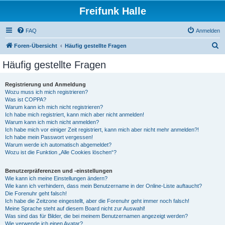
Freifunk Halle
FAQ
Anmelden
S
Foren-Übersicht
Häufig gestellte Fragen
u
Häufig gestellte Fragen
c
h
Registrierung und Anmeldung
Wozu muss ich mich registrieren?
e
Was ist COPPA?
Warum kann ich mich nicht registrieren?
Ich habe mich registriert, kann mich aber nicht anmelden!
Warum kann ich mich nicht anmelden?
Ich habe mich vor einiger Zeit registriert, kann mich aber nicht mehr anmelden?!
Ich habe mein Passwort vergessen!
Warum werde ich automatisch abgemeldet?
Wozu ist die Funktion „Alle Cookies löschen“?
Benutzerpräferenzen und -einstellungen
Wie kann ich meine Einstellungen ändern?
Wie kann ich verhindern, dass mein Benutzername in der Online-Liste auftaucht?
Die Forenuhr geht falsch!
Ich habe die Zeitzone eingestellt, aber die Forenuhr geht immer noch falsch!
Meine Sprache steht auf diesem Board nicht zur Auswahl!
Was sind das für Bilder, die bei meinem Benutzernamen angezeigt werden?
Wie verwende ich einen Avatar?