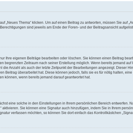
f „Neues Thema“ klicken. Um auf einen Beitrag zu antworten, müssen Sie auf „Ant
e Berechtigungen sind jeweils am Ende der Foren- und der Beitragsansicht aufgeliste
nur Ihre eigenen Beiträge bearbeiten oder löschen. Sie können einen Beitrag bear
nen begrenzten Zeitraum nach seiner Erstellung möglich. Wenn bereits jemand auf Ih
 die Anzahl als auch der letzte Zeitpunkt der Bearbeitungen angezeigt. Dieser Hi
 Beitrag überarbeitet hat. Diese können jedoch, falls sie es für nötig halten, eine 
hen können, wenn bereits jemand darauf geantwortet hat.
hst eine solche in den Einstellungen in Ihrem persönlichen Bereich entwerfen. Na
 aktivieren. Sie können eine Signatur auch hinzufügen, indem Sie in Ihrem persö
gnatur verfassen möchten, so können Sie dort einfach das Kontrollkästchen „Signa