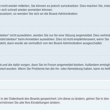
rt nicht wieder mitteilen, Sie können es jedoch zurücksetzen. Dies machen Sie, in
e sich schnell wieder anmelden können.
ckzusetzen, so wenden Sie sich an die Board-Administration.
ben“ nicht auswählen, werden Sie nur für eine Sitzung angemeldet. Dies verhinde
et bleiben“ beim Anmelden auswählen. Dies ist nicht empfehlenswert, wenn Sie s
steht, dann wurde sie vermutlich von der Board-Administration ausgeschaltet.
 hat und die dafür sorgen, dass Sie im Forum angemeldet bleiben. Außerdem ermögl
ktiviert wurden. Wenn Sie Probleme bei der An- oder Abmeldung haben, kann es hel
en in der Datenbank des Boards gespeichert. Um diese zu ändern, gehen Sie in den 
rt können Sie alle Ihre Einstellungen ändern.