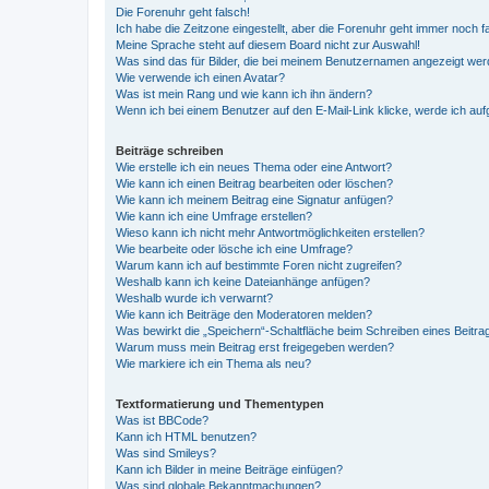
Die Forenuhr geht falsch!
Ich habe die Zeitzone eingestellt, aber die Forenuhr geht immer noch f
Meine Sprache steht auf diesem Board nicht zur Auswahl!
Was sind das für Bilder, die bei meinem Benutzernamen angezeigt we
Wie verwende ich einen Avatar?
Was ist mein Rang und wie kann ich ihn ändern?
Wenn ich bei einem Benutzer auf den E-Mail-Link klicke, werde ich au
Beiträge schreiben
Wie erstelle ich ein neues Thema oder eine Antwort?
Wie kann ich einen Beitrag bearbeiten oder löschen?
Wie kann ich meinem Beitrag eine Signatur anfügen?
Wie kann ich eine Umfrage erstellen?
Wieso kann ich nicht mehr Antwortmöglichkeiten erstellen?
Wie bearbeite oder lösche ich eine Umfrage?
Warum kann ich auf bestimmte Foren nicht zugreifen?
Weshalb kann ich keine Dateianhänge anfügen?
Weshalb wurde ich verwarnt?
Wie kann ich Beiträge den Moderatoren melden?
Was bewirkt die „Speichern“-Schaltfläche beim Schreiben eines Beitra
Warum muss mein Beitrag erst freigegeben werden?
Wie markiere ich ein Thema als neu?
Textformatierung und Thementypen
Was ist BBCode?
Kann ich HTML benutzen?
Was sind Smileys?
Kann ich Bilder in meine Beiträge einfügen?
Was sind globale Bekanntmachungen?