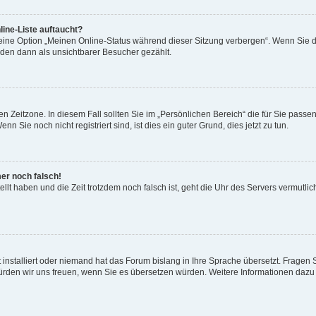
ine-Liste auftaucht?
 eine Option „Meinen Online-Status während dieser Sitzung verbergen“. Wenn Sie d
rden dann als unsichtbarer Besucher gezählt.
n Zeitzone. In diesem Fall sollten Sie im „Persönlichen Bereich“ die für Sie passend
 Sie noch nicht registriert sind, ist dies ein guter Grund, dies jetzt zu tun.
mer noch falsch!
ellt haben und die Zeit trotzdem noch falsch ist, geht die Uhr des Servers vermutlic
 installiert oder niemand hat das Forum bislang in Ihre Sprache übersetzt. Fragen 
t, würden wir uns freuen, wenn Sie es übersetzen würden. Weitere Informationen da