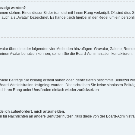
gezeigt werden?
men stehen. Eines dieser Bilder ist meist mit Ihrem Rang verknüpft: Oft sind dies S
auch als „Avatar“ bezeichnet. Es handelt sich hierbei in der Regel um ein persönl
 Avatar über eine der folgenden vier Methoden hinzufügen: Gravatar, Galerie, Rem
inen Avatar benutzen können, sollten Sie die Board-Administration kontaktieren.
iele Beiträge Sie bislang erstellt haben oder identifizieren bestimmte Benutzer
 Board-Administration festgelegt wurden. Bitte schreiben Sie keine sinnlosen Beit
wird Ihren Rang unter Umständen einfach wieder zurücksetzen.
rde ich aufgefordert, mich anzumelden.
ion für Nachrichten an andere Benutzer nutzen, falls diese von der Board-Administ