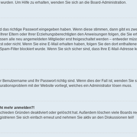
 wurden. Um Hilfe zu erhalten, wenden Sie sich an die Board-Administration.
nd das richtige Passwort eingegeben haben. Wenn diese stimmen, dann gibt es zw
Ihrer Eltern oder Ihrer Erziehungsberechtigten den Anweisungen folgen, die Sie erh
üssen alle neu angemeldeten Mitglieder erst freigeschaltet werden – entweder müsse
 ist oder nicht. Wenn Sie eine E-Mail erhalten haben, folgen Sie den dort enthalte
pam-Filter blockiert wurde. Wenn Sie sich sicher sind, dass Ihre E-Mail-Adresse 
hr Benutzername und Ihr Passwort richtig sind. Wenn dies der Fall ist, wenden Sie
gurationsproblem mit der Website vorliegt, welches ein Administrator lösen muss.
icht mehr anmelden?!
schieden Gründen deaktiviert oder gelöscht hat. Außerdem löschen viele Boards reg
strieren Sie sich einfach erneut und nehmen Sie aktiv an den Diskussionen teil!