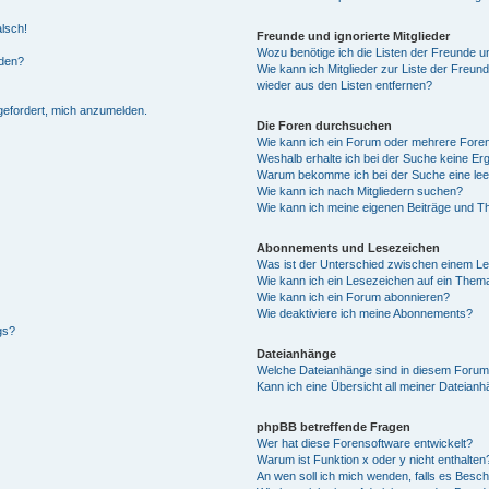
alsch!
Freunde und ignorierte Mitglieder
Wozu benötige ich die Listen der Freunde un
rden?
Wie kann ich Mitglieder zur Liste der Freund
wieder aus den Listen entfernen?
fgefordert, mich anzumelden.
Die Foren durchsuchen
Wie kann ich ein Forum oder mehrere For
Weshalb erhalte ich bei der Suche keine Er
Warum bekomme ich bei der Suche eine lee
Wie kann ich nach Mitgliedern suchen?
Wie kann ich meine eigenen Beiträge und T
Abonnements und Lesezeichen
Was ist der Unterschied zwischen einem L
Wie kann ich ein Lesezeichen auf ein Them
Wie kann ich ein Forum abonnieren?
Wie deaktiviere ich meine Abonnements?
gs?
Dateianhänge
Welche Dateianhänge sind in diesem Forum
Kann ich eine Übersicht all meiner Dateian
phpBB betreffende Fragen
Wer hat diese Forensoftware entwickelt?
Warum ist Funktion x oder y nicht enthalten
An wen soll ich mich wenden, falls es Besc