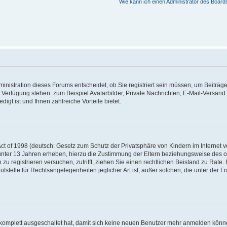
Wie kann ich einen Administrator des Board
nistration dieses Forums entscheidet, ob Sie registriert sein müssen, um Beiträge z
ur Verfügung stehen: zum Beispiel Avatarbilder, Private Nachrichten, E-Mail-Versand
igt ist und Ihnen zahlreiche Vorteile bietet.
t of 1998 (deutsch: Gesetz zum Schutz der Privatsphäre von Kindern im Internet vo
unter 13 Jahren erheben, hierzu die Zustimmung der Eltern beziehungsweise des o
h zu registrieren versuchen, zutrifft, ziehen Sie einen rechtlichen Beistand zu Rat
stelle für Rechtsangelegenheiten jeglicher Art ist; außer solchen, die unter der 
.
 komplett ausgeschaltet hat, damit sich keine neuen Benutzer mehr anmelden könne