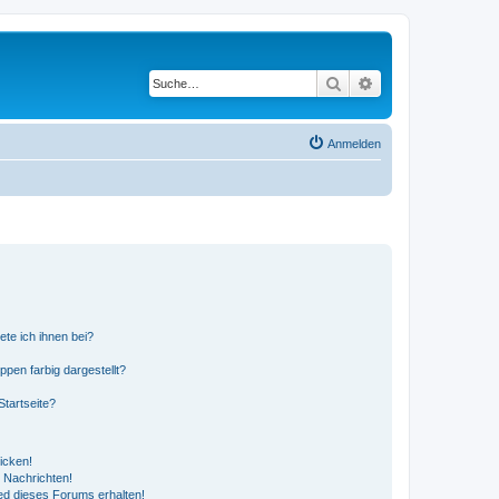
Suche
Erweiterte Suche
Anmelden
ete ich ihnen bei?
en farbig dargestellt?
tartseite?
icken!
 Nachrichten!
ed dieses Forums erhalten!