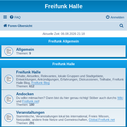
Freifunk Halle
FAQ
Anmelden
S
Foren-Übersicht
u
Aktuelle Zeit: 06.08.2026 21:18
c
Freifunk Allgemein
h
Allgemein
e
Themen:
9
Freifunk Halle
Freifunk Halle
Inhalte, Aktuelles, Relevantes, lokale Gruppen und Stadtgebiete,
Entwicklungen, Ankündigungen, Erfahrungen, Diskussionen, Teilhabe, Freifunk
Halle Blog,
Freifunk Blog
Themen:
612
Andocken
Du willst mitmachen? Dann bist du hier genau richtig! Stöber auch durchs
Wiki
und
Freifunk.net
!
Themen:
180
Veranstaltungen
Stammtische, Veranstaltungen lokal bis international, Freies Wissen,
Netzpolitik, andere freie Netze und Gemeinschaften,
Global.Freifunk.net
Themen:
291