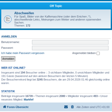
Off Topic
Abschweifen
Für Spaß, Bilder von der Kaffemaschine (oder dem Entchen ;^),
abschweifende Links, Meinungen zum Wetter und anderen spannenden
Sachen.
Themen:
172
ANMELDEN
Benutzername:
Passwort:
Ich habe mein Passwort vergessen
Angemeldet bleiben
WER IST ONLINE?
Insgesamt sind
194
Besucher online :: 3 sichtbare Mitglieder, 0 unsichtbare Mitglieder und
191 Gäste (basierend auf den aktiven Besuchern der letzten 5 Minuten)
Der Besucherrekord liegt bei
3245
Besuchern, die am 29.04.2026 01:46 gleichzeitig online
waren.
STATISTIK
Beiträge insgesamt
16739
• Themen insgesamt
2080
• Mitglieder insgesamt
493
• Unser
neuestes Mitglied:
Markfef
Foren-Übersicht
Alle Zeiten sind
UTC+01:00