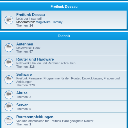
Freifunk Dessau
Freifunk Dessau
Let's get it started!
Moderatoren:
MagicMike
,
Tommy
Themen:
14
Technik
Antennen
Maxwell sei Dank!
Themen:
87
Router und Hardware
Netzwerke bauen und Rechner schrauben
Themen:
316
Software
Freifunk Firmware, Programme für den Router, Entwicklungen, Fragen und
Anleitungen
Themen:
378
Abuse
Themen:
2
Server
Themen:
5
Routerempfehlungen
Von uns empfohlene für Freifunk Halle geeignete Router.
Themen:
1