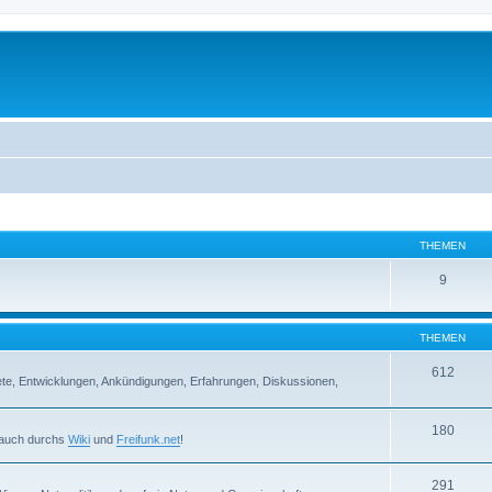
THEMEN
9
THEMEN
612
iete, Entwicklungen, Ankündigungen, Erfahrungen, Diskussionen,
180
r auch durchs
Wiki
und
Freifunk.net
!
291