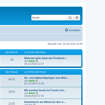
Suche
Erweiterte Suche
Anmelden
Aktuelle Zeit: 06.08.2026 16:49
BEITRÄGE
LETZTER BEITRAG
Webcam geht dank der Förderun…
19
N
von
kwm
e
29.10.2018 12:27
u
e
s
BEITRÄGE
LETZTER BEITRAG
t
e
An- und Abkündigungen von Nod…
6475
r
N
von
kwm
B
e
02.10.2019 15:28
e
u
i
e
Wir wurden heute im Forum von…
1970
t
s
N
von
kwm
r
t
e
19.06.2019 07:19
a
e
u
g
r
e
Stammtisch am Mittwoch den 4.…
B
2155
s
N
von
tox