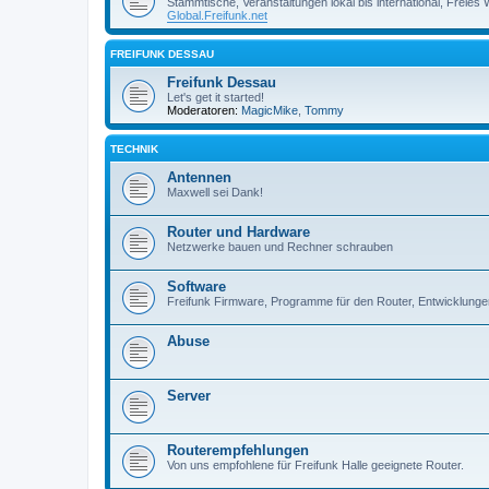
Stammtische, Veranstaltungen lokal bis international, Freies
Global.Freifunk.net
FREIFUNK DESSAU
Freifunk Dessau
Let's get it started!
Moderatoren:
MagicMike
,
Tommy
TECHNIK
Antennen
Maxwell sei Dank!
Router und Hardware
Netzwerke bauen und Rechner schrauben
Software
Freifunk Firmware, Programme für den Router, Entwicklunge
Abuse
Server
Routerempfehlungen
Von uns empfohlene für Freifunk Halle geeignete Router.