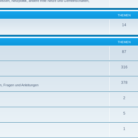
 Wissen, Netzpolitik, andere freie Netze und Gemeinschaften,
THEMEN
14
THEMEN
87
316
378
n, Fragen und Anleitungen
2
5
1