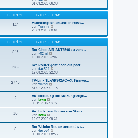
e
t
e
01.03.2020 06:38
i
e
u
t
r
e
r
B
s
BEITRÄGE
LETZTER BEITRAG
a
e
t
g
i
e
Flüchtlingsunterkunft in Ross…
141
t
r
N
von
Tommy
r
B
e
25.09.2015 08:01
a
e
u
g
i
e
t
s
BEITRÄGE
LETZTER BEITRAG
r
t
a
e
Re: Cisco AIR-ANT2506 zu vers…
g
548
r
N
von
y02hal
B
e
19.10.2018 22:07
e
u
i
e
Re: Router geht nach ein paar…
1982
t
s
N
von
dac524
r
t
e
12.08.2020 22:33
a
e
u
g
r
e
TP-Link TL-WR902AC-v3: Firmwa…
2749
B
s
N
von
y02hal
e
t
e
31.07.2023 01:18
i
e
u
t
r
e
Aufforderung die Nutzungsrege…
r
2
B
s
N
von
kwm
a
e
t
e
30.11.2015 16:09
g
i
e
u
t
r
e
Re: Link zum Forum von Starts…
r
26
B
s
N
von
kwm
a
e
t
e
19.07.2020 09:31
g
i
e
u
t
r
e
Re: Welche Router unterstützt…
r
5
B
s
N
von
dac524
a
e
t
e
09.10.2018 08:55
g
i
e
u