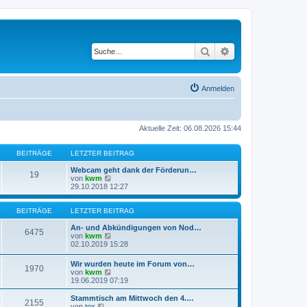
Suche
Erweiterte Suche
Anmelden
Aktuelle Zeit: 06.08.2026 15:44
BEITRÄGE
LETZTER BEITRAG
Webcam geht dank der Förderun…
19
N
von
kwm
e
29.10.2018 12:27
u
e
s
BEITRÄGE
LETZTER BEITRAG
t
e
An- und Abkündigungen von Nod…
6475
r
N
von
kwm
B
e
02.10.2019 15:28
e
u
i
e
Wir wurden heute im Forum von…
1970
t
s
N
von
kwm
r
t
e
19.06.2019 07:19
a
e
u
g
r
e
Stammtisch am Mittwoch den 4.…
B
2155
s
N
von
tox