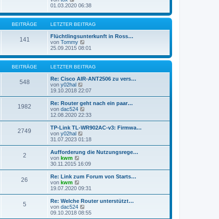
e
t
e
01.03.2020 06:38
i
e
u
t
r
e
r
B
s
BEITRÄGE
LETZTER BEITRAG
a
e
t
g
i
e
Flüchtlingsunterkunft in Ross…
141
t
r
N
von
Tommy
r
B
e
25.09.2015 08:01
a
e
u
g
i
e
t
s
BEITRÄGE
LETZTER BEITRAG
r
t
a
e
Re: Cisco AIR-ANT2506 zu vers…
g
548
r
N
von
y02hal
B
e
19.10.2018 22:07
e
u
i
e
Re: Router geht nach ein paar…
1982
t
s
N
von
dac524
r
t
e
12.08.2020 22:33
a
e
u
g
r
e
TP-Link TL-WR902AC-v3: Firmwa…
2749
B
s
N
von
y02hal
e
t
e
31.07.2023 01:18
i
e
u
t
r
e
Aufforderung die Nutzungsrege…
r
2
B
s
N
von
kwm
a
e
t
e
30.11.2015 16:09
g
i
e
u
t
r
e
Re: Link zum Forum von Starts…
r
26
B
s
N
von
kwm
a
e
t
e
19.07.2020 09:31
g
i
e
u
t
r
e
Re: Welche Router unterstützt…
r
5
B
s
N
von
dac524
a
e
t
e
09.10.2018 08:55
g
i
e
u