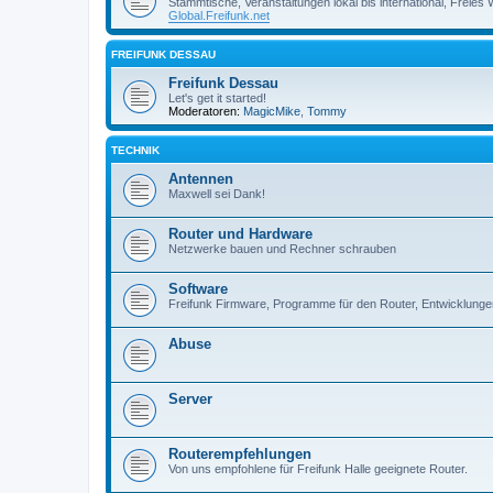
Stammtische, Veranstaltungen lokal bis international, Freies
Global.Freifunk.net
FREIFUNK DESSAU
Freifunk Dessau
Let's get it started!
Moderatoren:
MagicMike
,
Tommy
TECHNIK
Antennen
Maxwell sei Dank!
Router und Hardware
Netzwerke bauen und Rechner schrauben
Software
Freifunk Firmware, Programme für den Router, Entwicklunge
Abuse
Server
Routerempfehlungen
Von uns empfohlene für Freifunk Halle geeignete Router.