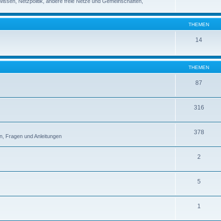
 Wissen, Netzpolitik, andere freie Netze und Gemeinschaften,
THEMEN
14
THEMEN
87
316
378
n, Fragen und Anleitungen
2
5
1