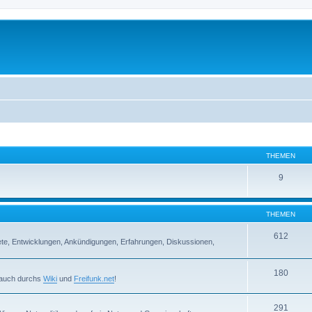
THEMEN
9
THEMEN
612
iete, Entwicklungen, Ankündigungen, Erfahrungen, Diskussionen,
180
r auch durchs
Wiki
und
Freifunk.net
!
291