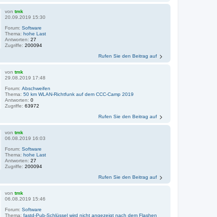
von
tmk
20.09.2019 15:30
Forum:
Software
Thema:
hohe Last
Antworten:
27
Zugriffe:
200094
Rufen Sie den Beitrag auf
von
tmk
29.08.2019 17:48
Forum:
Abschweifen
Thema:
50 km WLAN-Richtfunk auf dem CCC-Camp 2019
Antworten:
0
Zugriffe:
63972
Rufen Sie den Beitrag auf
von
tmk
06.08.2019 16:03
Forum:
Software
Thema:
hohe Last
Antworten:
27
Zugriffe:
200094
Rufen Sie den Beitrag auf
von
tmk
06.08.2019 15:46
Forum:
Software
Thema:
fastd-Pub-Schlüssel wird nicht angezeigt nach dem Flashen