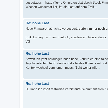
ausgetauscht hatte (Turris Omnia ersetzt durch Stock-Fir
Wochen wunderbar lief, ist die Last auf dem Freif...
Re: hohe Last
Neue Firmware hat nichts verbessert, surfen immer noch 
Edit: Es liegt nicht am Freifunk, sondern am Router davor
VG
Re: hohe Last
Soweit ich jetzt herausgefunden habe, könnte es eine fals
Topologiefehlern führt, die dann die Nodes fluten. ksoftirqd
Kontextwechsel vornhemen muss. Nicht weiter wild...
Re: hohe Last
Hi, kann ich vpn3 testweise verbieten/auskommentieren für