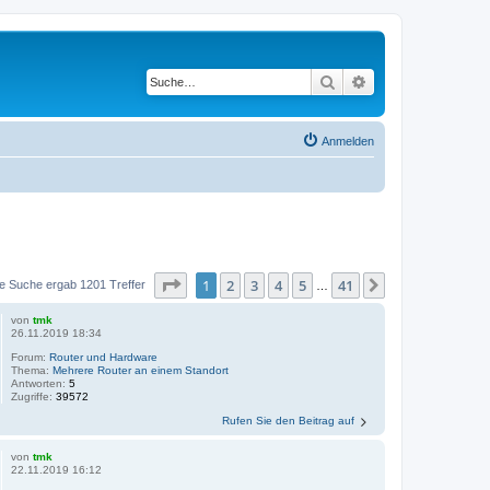
Suche
Erweiterte Suche
Anmelden
Seite
1
von
41
1
2
3
4
5
41
Nächste
e Suche ergab 1201 Treffer
…
von
tmk
26.11.2019 18:34
Forum:
Router und Hardware
Thema:
Mehrere Router an einem Standort
Antworten:
5
Zugriffe:
39572
Rufen Sie den Beitrag auf
von
tmk
22.11.2019 16:12