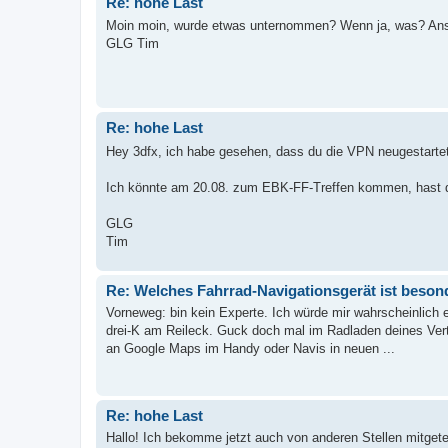
Re: hohe Last
Moin moin, wurde etwas unternommen? Wenn ja, was? Ansc
GLG Tim
Re: hohe Last
Hey 3dfx, ich habe gesehen, dass du die VPN neugestartet 
Ich könnte am 20.08. zum EBK-FF-Treffen kommen, hast d
GLG
Tim
Re: Welches Fahrrad-Navigationsgerät ist beson
Vorneweg: bin kein Experte. Ich würde mir wahrscheinlich e
drei-K am Reileck. Guck doch mal im Radladen deines Vert
an Google Maps im Handy oder Navis in neuen ...
Re: hohe Last
Hallo! Ich bekomme jetzt auch von anderen Stellen mitgeteil