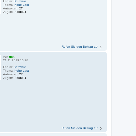
Forum:
Software
Thema:
hohe Last
Antworten:
27
Zugriffe:
200094
Rufen Sie den Beitrag auf
von
tmk
21.11.2019 15:28
Forum:
Software
Thema:
hohe Last
Antworten:
27
Zugriffe:
200094
Rufen Sie den Beitrag auf