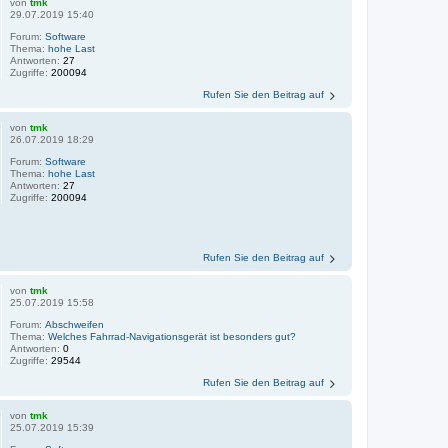
von
tmk
29.07.2019 15:40
Forum:
Software
Thema:
hohe Last
Antworten:
27
Zugriffe:
200094
Rufen Sie den Beitrag auf
von
tmk
26.07.2019 18:29
Forum:
Software
Thema:
hohe Last
Antworten:
27
Zugriffe:
200094
Rufen Sie den Beitrag auf
von
tmk
25.07.2019 15:58
Forum:
Abschweifen
Thema:
Welches Fahrrad-Navigationsgerät ist besonders gut?
Antworten:
0
Zugriffe:
29544
Rufen Sie den Beitrag auf
von
tmk
25.07.2019 15:39