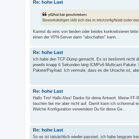
Re: hohe Last
y02hal hat geschrieben:
Bewerkstelligen läßt sich das in /etc/config/fastd (oder
Kannst du eins von beiden oder beides konkretisieren bitte?
einen der VPN-Server darin "abschalten" kann...
Re: hohe Last
Ich habe den TCP-Dump gemacht. Es ist bestimmt nicht 
jeweils knapp 6 Sekunden lang ICMPv6 Multicast-Pakate. R
Pakete/Payload. Ich vermute, dass es die Ursache ist, aber
Re: hohe Last
Hallo Tim! Hallo Alex! Danke für deine Antwort. Meine FF
tauchen bei mir aber nicht auf. Damit kann ich schonmal e
Welche Konfiguration verwendest Du für diese Ge...
Re: hohe Last
So es ist tatsächlich wieder passiert, ich habe langsam k