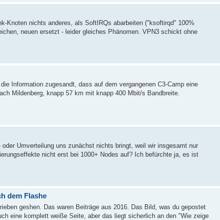
ink-Knoten nichts anderes, als SoftIRQs abarbeiten ("ksoftirqd" 100%
eichen, neuen ersetzt - leider gleiches Phänomen. VPN3 schickt ohne
rde die Information zugesandt, dass auf dem vergangenen C3-Camp eine
nach Mildenberg, knapp 57 km mit knapp 400 Mbit/s Bandbreite.
 oder Umverteilung uns zunächst nichts bringt, weil wir insgesamt nur
rungseffekte nicht erst bei 1000+ Nodes auf? Ich befürchte ja, es ist
ach dem Flashe
ieben geshen. Das waren Beiträge aus 2016. Das Bild, was du gepostet
uch eine komplett weiße Seite, aber das liegt sicherlich an den "Wie zeige