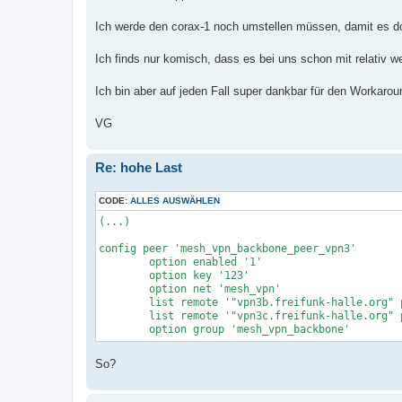
Ich werde den corax-1 noch umstellen müssen, damit es do
Ich finds nur komisch, dass es bei uns schon mit relativ 
Ich bin aber auf jeden Fall super dankbar für den Workarou
VG
Re: hohe Last
CODE:
ALLES AUSWÄHLEN
(...)

config peer 'mesh_vpn_backbone_peer_vpn3'

	option enabled '1'

	option key '123'

	option net 'mesh_vpn'

	list remote '"vpn3b.freifunk-halle.org" port 10000'

	list remote '"vpn3c.freifunk-halle.org" port 10000'

	option group 'mesh_vpn_backbone'
So?