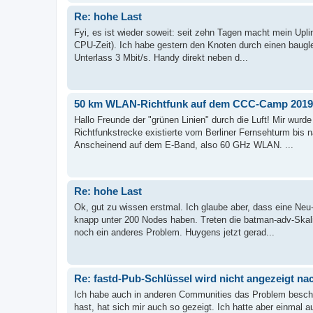
Re: hohe Last
Fyi, es ist wieder soweit: seit zehn Tagen macht mein Upl
CPU-Zeit). Ich habe gestern den Knoten durch einen baugl
Unterlass 3 Mbit/s. Handy direkt neben d...
50 km WLAN-Richtfunk auf dem CCC-Camp 2019
Hallo Freunde der "grünen Linien" durch die Luft! Mir wu
Richtfunkstrecke existierte vom Berliner Fernsehturm bis 
Anscheinend auf dem E-Band, also 60 GHz WLAN. ...
Re: hohe Last
Ok, gut zu wissen erstmal. Ich glaube aber, dass eine Neu-
knapp unter 200 Nodes haben. Treten die batman-adv-Skalie
noch ein anderes Problem. Huygens jetzt gerad...
Re: fastd-Pub-Schlüssel wird nicht angezeigt n
Ich habe auch in anderen Communities das Problem beschr
hast, hat sich mir auch so gezeigt. Ich hatte aber einmal a