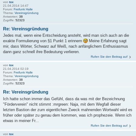
von
tox
21.04.2014 14:47
Forum:
Freifunk Halle
Thema:
Vereinsgründung
Antworten:
38
Zugriffe:
52323
Re: Vereinsgründung
Jedes mal, wenn eine Entscheidung ansteht, wird man sich auch an die
exakte Formulierung von §1 Punkt 1 erinnern
Meine Erfahrung sagt
mir, dass Wörter, Schwarz auf Weiß, nach anfänglichem Enthusiasmus
dann ganz schnell ihre Bedeutung verlieren.
Rufen Sie den Beitrag auf
von
tox
21.04.2014 02:19
Forum:
Freifunk Halle
Thema:
Vereinsgründung
Antworten:
38
Zugriffe:
52323
Re: Vereinsgründung
Ich hatte schon immer das Gefühl, dass da was mit der Bezeichnung
"Förderverein" nicht stimmt :mrgreen: Naja, mit dem Wegfall dieser
letzten Bastion der zum eigentlichen Zweck mahnenden Wortwahl wird es
früher oder später zu genau dem kommen, was ich prophezeie. Wenn ich
etwas in meiner Fr...
Rufen Sie den Beitrag auf
von
tox