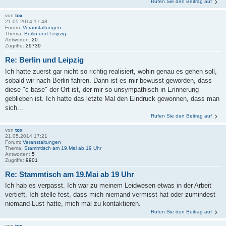
Rufen Sie den Beitrag auf
von
tox
21.05.2014 17:48
Forum:
Veranstaltungen
Thema:
Berlin und Leipzig
Antworten:
20
Zugriffe:
29739
Re: Berlin und Leipzig
Ich hatte zuerst gar nicht so richtig realisiert, wohin genau es gehen soll,
sobald wir nach Berlin fahren. Dann ist es mir bewusst geworden, dass
diese "c-base" der Ort ist, der mir so unsympathisch in Erinnerung
geblieben ist. Ich hatte das letzte Mal den Eindruck gewonnen, dass man
sich...
Rufen Sie den Beitrag auf
von
tox
21.05.2014 17:21
Forum:
Veranstaltungen
Thema:
Stammtisch am 19.Mai ab 19 Uhr
Antworten:
5
Zugriffe:
9901
Re: Stammtisch am 19.Mai ab 19 Uhr
Ich hab es verpasst. Ich war zu meinem Leidwesen etwas in der Arbeit
vertieft. Ich stelle fest, dass mich niemand vermisst hat oder zumindest
niemand Lust hatte, mich mal zu kontaktieren.
Rufen Sie den Beitrag auf
von
tox