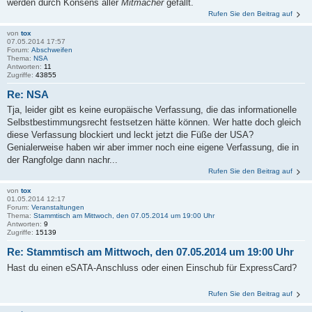
werden durch Konsens aller
Mitmacher
gefällt.
Rufen Sie den Beitrag auf
von
tox
07.05.2014 17:57
Forum:
Abschweifen
Thema:
NSA
Antworten:
11
Zugriffe:
43855
Re: NSA
Tja, leider gibt es keine europäische Verfassung, die das informationelle
Selbstbestimmungsrecht festsetzen hätte können. Wer hatte doch gleich
diese Verfassung blockiert und leckt jetzt die Füße der USA?
Genialerweise haben wir aber immer noch eine eigene Verfassung, die in
der Rangfolge dann nachr...
Rufen Sie den Beitrag auf
von
tox
01.05.2014 12:17
Forum:
Veranstaltungen
Thema:
Stammtisch am Mittwoch, den 07.05.2014 um 19:00 Uhr
Antworten:
9
Zugriffe:
15139
Re: Stammtisch am Mittwoch, den 07.05.2014 um 19:00 Uhr
Hast du einen eSATA-Anschluss oder einen Einschub für ExpressCard?
Rufen Sie den Beitrag auf