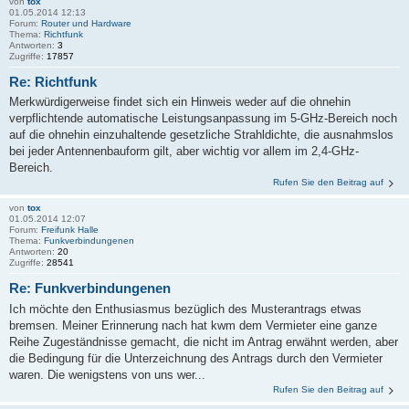
von
tox
01.05.2014 12:13
Forum:
Router und Hardware
Thema:
Richtfunk
Antworten:
3
Zugriffe:
17857
Re: Richtfunk
Merkwürdigerweise findet sich ein Hinweis weder auf die ohnehin
verpflichtende automatische Leistungsanpassung im 5-GHz-Bereich noch
auf die ohnehin einzuhaltende gesetzliche Strahldichte, die ausnahmslos
bei jeder Antennenbauform gilt, aber wichtig vor allem im 2,4-GHz-
Bereich.
Rufen Sie den Beitrag auf
von
tox
01.05.2014 12:07
Forum:
Freifunk Halle
Thema:
Funkverbindungenen
Antworten:
20
Zugriffe:
28541
Re: Funkverbindungenen
Ich möchte den Enthusiasmus bezüglich des Musterantrags etwas
bremsen. Meiner Erinnerung nach hat kwm dem Vermieter eine ganze
Reihe Zugeständnisse gemacht, die nicht im Antrag erwähnt werden, aber
die Bedingung für die Unterzeichnung des Antrags durch den Vermieter
waren. Die wenigstens von uns wer...
Rufen Sie den Beitrag auf