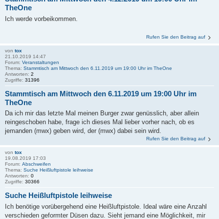
TheOne
Ich werde vorbeikommen.
Rufen Sie den Beitrag auf
von
tox
21.10.2019 14:47
Forum:
Veranstaltungen
Thema:
Stammtisch am Mittwoch den 6.11.2019 um 19:00 Uhr im TheOne
Antworten:
2
Zugriffe:
31396
Stammtisch am Mittwoch den 6.11.2019 um 19:00 Uhr im
TheOne
Da ich mir das letzte Mal meinen Burger zwar genüsslich, aber allein
reingeschoben habe, frage ich dieses Mal lieber vorher nach, ob es
jemanden (mwx) geben wird, der (mwx) dabei sein wird.
Rufen Sie den Beitrag auf
von
tox
19.08.2019 17:03
Forum:
Abschweifen
Thema:
Suche Heißluftpistole leihweise
Antworten:
0
Zugriffe:
30366
Suche Heißluftpistole leihweise
Ich benötige vorübergehend eine Heißluftpistole. Ideal wäre eine Anzahl
verschieden geformter Düsen dazu. Sieht jemand eine Möglichkeit, mir