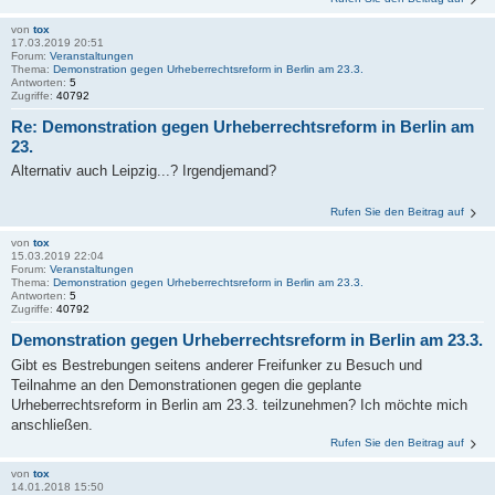
von
tox
17.03.2019 20:51
Forum:
Veranstaltungen
Thema:
Demonstration gegen Urheberrechtsreform in Berlin am 23.3.
Antworten:
5
Zugriffe:
40792
Re: Demonstration gegen Urheberrechtsreform in Berlin am
23.
Alternativ auch Leipzig...? Irgendjemand?
Rufen Sie den Beitrag auf
von
tox
15.03.2019 22:04
Forum:
Veranstaltungen
Thema:
Demonstration gegen Urheberrechtsreform in Berlin am 23.3.
Antworten:
5
Zugriffe:
40792
Demonstration gegen Urheberrechtsreform in Berlin am 23.3.
Gibt es Bestrebungen seitens anderer Freifunker zu Besuch und
Teilnahme an den Demonstrationen gegen die geplante
Urheberrechtsreform in Berlin am 23.3. teilzunehmen? Ich möchte mich
anschließen.
Rufen Sie den Beitrag auf
von
tox
14.01.2018 15:50