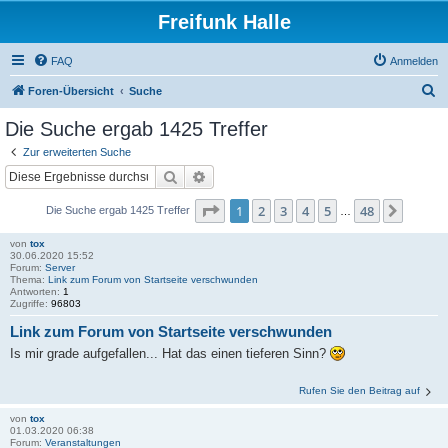
Freifunk Halle
FAQ
Anmelden
S
Foren-Übersicht
Suche
u
Die Suche ergab 1425 Treffer
c
Zur erweiterten Suche
h
Suche
Erweiterte Suche
e
Seite
1
von
48
1
2
3
4
5
48
Nächs
Die Suche ergab 1425 Treffer
…
von
tox
30.06.2020 15:52
Forum:
Server
Thema:
Link zum Forum von Startseite verschwunden
Antworten:
1
Zugriffe:
96803
Link zum Forum von Startseite verschwunden
Is mir grade aufgefallen... Hat das einen tieferen Sinn?
Rufen Sie den Beitrag auf
von
tox
01.03.2020 06:38
Forum:
Veranstaltungen