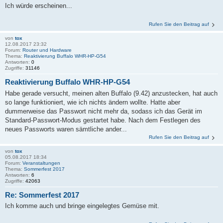
Ich würde erscheinen...
Rufen Sie den Beitrag auf
von
tox
12.08.2017 23:32
Forum:
Router und Hardware
Thema:
Reaktivierung Buffalo WHR-HP-G54
Antworten:
0
Zugriffe:
31146
Reaktivierung Buffalo WHR-HP-G54
Habe gerade versucht, meinen alten Buffalo (9.42) anzustecken, hat auch
so lange funktioniert, wie ich nichts ändern wollte. Hatte aber
dummerweise das Passwort nicht mehr da, sodass ich das Gerät im
Standard-Passwort-Modus gestartet habe. Nach dem Festlegen des
neues Passworts waren sämtliche ander...
Rufen Sie den Beitrag auf
von
tox
05.08.2017 18:34
Forum:
Veranstaltungen
Thema:
Sommerfest 2017
Antworten:
6
Zugriffe:
42063
Re: Sommerfest 2017
Ich komme auch und bringe eingelegtes Gemüse mit.