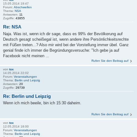
15.05.2014 19:47
Forum:
Abschweifen
Thema:
NSA
Antworten:
11
Zugriffe:
43855
Re: NSA
Naja. Was ist, wenn ich dir sage, dass es 99% der Bevölkerung auf
Deutsch gesagt scheißegal ist, wenn andere ihre Persönlichkeitsrechte
mit Füßen treten...? Also mir wird bei der Vorstellung immer übel. Ganz
genial finde ich immer die Begründungsversuche: "Ich gebe ja auf
Facebook nicht meinen ...
Rufen Sie den Beitrag auf
von
tox
14.05.2014 22:02
Forum:
Veranstaltungen
Thema:
Berlin und Leipzig
Antworten:
20
Zugriffe:
29739
Re: Berlin und Leipzig
Wenn ich mich beeile, bin ich 15:30 daheim.
Rufen Sie den Beitrag auf
von
tox
12.05.2014 18:00
Forum:
Veranstaltungen
Thema:
Berlin und Leipzig