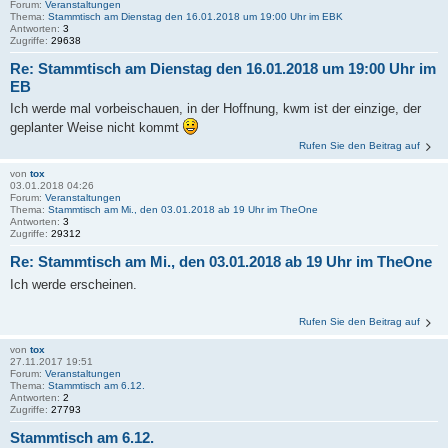
Forum:
Veranstaltungen
Thema:
Stammtisch am Dienstag den 16.01.2018 um 19:00 Uhr im EBK
Antworten:
3
Zugriffe:
29638
Re: Stammtisch am Dienstag den 16.01.2018 um 19:00 Uhr im
EB
Ich werde mal vorbeischauen, in der Hoffnung, kwm ist der einzige, der
geplanter Weise nicht kommt
Rufen Sie den Beitrag auf
von
tox
03.01.2018 04:26
Forum:
Veranstaltungen
Thema:
Stammtisch am Mi., den 03.01.2018 ab 19 Uhr im TheOne
Antworten:
3
Zugriffe:
29312
Re: Stammtisch am Mi., den 03.01.2018 ab 19 Uhr im TheOne
Ich werde erscheinen.
Rufen Sie den Beitrag auf
von
tox
27.11.2017 19:51
Forum:
Veranstaltungen
Thema:
Stammtisch am 6.12.
Antworten:
2
Zugriffe:
27793
Stammtisch am 6.12.