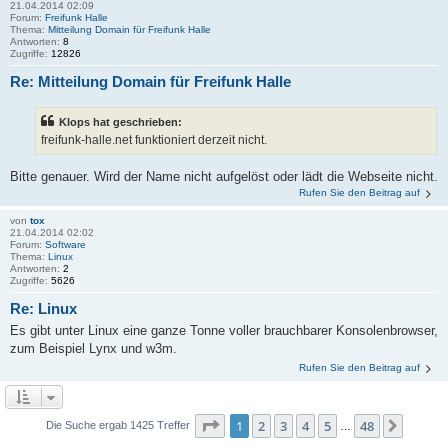
21.04.2014 02:09
Forum:
Freifunk Halle
Thema:
Mitteilung Domain für Freifunk Halle
Antworten:
8
Zugriffe:
12826
Re: Mitteilung Domain für Freifunk Halle
Klops hat geschrieben:
freifunk-halle.net funktioniert derzeit nicht.
Bitte genauer. Wird der Name nicht aufgelöst oder lädt die Webseite nicht.
Rufen Sie den Beitrag auf
von
tox
21.04.2014 02:02
Forum:
Software
Thema:
Linux
Antworten:
2
Zugriffe:
5626
Re: Linux
Es gibt unter Linux eine ganze Tonne voller brauchbarer Konsolenbrowser,
zum Beispiel Lynx und w3m.
Rufen Sie den Beitrag auf
Seite
1
von
48
1
2
3
4
5
48
Nächs
Die Suche ergab 1425 Treffer
…