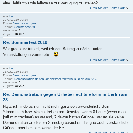
eine Heißluftpistole leihweise zur Verfügung zu stellen?
Rufen Sie den Beitrag auf
von
tox
29.07.2019 00:34
Forum:
Veranstaltungen
Thema:
Sommerfest 2019
Antworten:
2
Zugriffe:
32407
Re: Sommerfest 2019
War grad kurz irritiert, weil ich den Beitrag zunächst unter
Veranstaltungen vermutete...
Rufen Sie den Beitrag auf
von
tox
21.03.2019 18:14
Forum:
Veranstaltungen
Thema:
Demonstration gegen Urheberrechtsreform in Berlin am 23.3.
Antworten:
5
Zugriffe:
40792
Re: Demonstration gegen Urheberrechtsreform in Berlin am
23.
Naja, ich finde es nun nicht mehr ganz so verwunderlich. Beim
Stammtisch bzw. Vereinstreffen am Dienstag waren 8 Leute (wenn man
jotilux mitrechnet) anwesend, 7 davon hatten Gründe, warum sie keine
Demonstration an diesem Samstag besuchen. Es gab auch verständliche
Gründe, aber beispielsweise der Be...
Rufen Sie den Beitrag auf