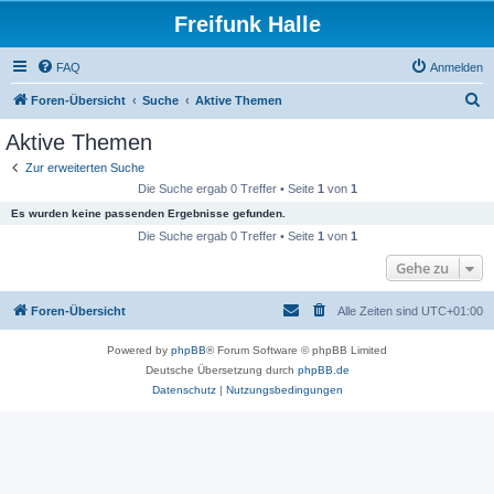
Freifunk Halle
FAQ
Anmelden
S
Foren-Übersicht
Suche
Aktive Themen
u
Aktive Themen
c
Zur erweiterten Suche
h
Die Suche ergab 0 Treffer • Seite
1
von
1
e
Es wurden keine passenden Ergebnisse gefunden.
Die Suche ergab 0 Treffer • Seite
1
von
1
Gehe zu
Foren-Übersicht
Alle Zeiten sind
UTC+01:00
Powered by
phpBB
® Forum Software © phpBB Limited
Deutsche Übersetzung durch
phpBB.de
Datenschutz
|
Nutzungsbedingungen