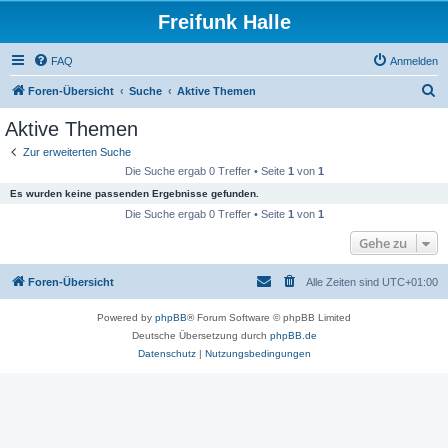
Freifunk Halle
FAQ
Anmelden
S
Foren-Übersicht
Suche
Aktive Themen
u
Aktive Themen
c
Zur erweiterten Suche
h
Die Suche ergab 0 Treffer • Seite
1
von
1
e
Es wurden keine passenden Ergebnisse gefunden.
Die Suche ergab 0 Treffer • Seite
1
von
1
Gehe zu
Foren-Übersicht
Alle Zeiten sind
UTC+01:00
Powered by
phpBB
® Forum Software © phpBB Limited
Deutsche Übersetzung durch
phpBB.de
Datenschutz
|
Nutzungsbedingungen