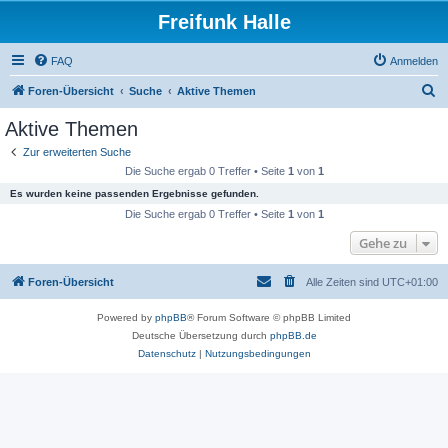
Freifunk Halle
FAQ
Anmelden
S
Foren-Übersicht
Suche
Aktive Themen
u
Aktive Themen
c
Zur erweiterten Suche
h
Die Suche ergab 0 Treffer • Seite
1
von
1
e
Es wurden keine passenden Ergebnisse gefunden.
Die Suche ergab 0 Treffer • Seite
1
von
1
Gehe zu
Foren-Übersicht
Alle Zeiten sind
UTC+01:00
Powered by
phpBB
® Forum Software © phpBB Limited
Deutsche Übersetzung durch
phpBB.de
Datenschutz
|
Nutzungsbedingungen