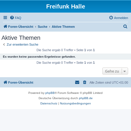
Freifunk Halle
FAQ
Anmelden
S
Foren-Übersicht
Suche
Aktive Themen
u
Aktive Themen
c
Zur erweiterten Suche
h
Die Suche ergab 0 Treffer • Seite
1
von
1
e
Es wurden keine passenden Ergebnisse gefunden.
Die Suche ergab 0 Treffer • Seite
1
von
1
Gehe zu
Foren-Übersicht
Alle Zeiten sind
UTC+01:00
Powered by
phpBB
® Forum Software © phpBB Limited
Deutsche Übersetzung durch
phpBB.de
Datenschutz
|
Nutzungsbedingungen