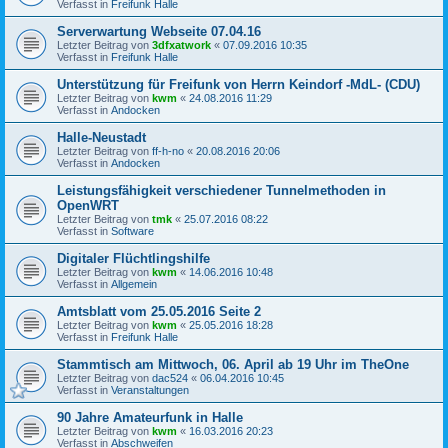
Verfasst in
Freifunk Halle
Serverwartung Webseite 07.04.16
Letzter Beitrag von
3dfxatwork
«
07.09.2016 10:35
Verfasst in
Freifunk Halle
Unterstützung für Freifunk von Herrn Keindorf -MdL- (CDU)
Letzter Beitrag von
kwm
«
24.08.2016 11:29
Verfasst in
Andocken
Halle-Neustadt
Letzter Beitrag von
ff-h-no
«
20.08.2016 20:06
Verfasst in
Andocken
Leistungsfähigkeit verschiedener Tunnelmethoden in
OpenWRT
Letzter Beitrag von
tmk
«
25.07.2016 08:22
Verfasst in
Software
Digitaler Flüchtlingshilfe
Letzter Beitrag von
kwm
«
14.06.2016 10:48
Verfasst in
Allgemein
Amtsblatt vom 25.05.2016 Seite 2
Letzter Beitrag von
kwm
«
25.05.2016 18:28
Verfasst in
Freifunk Halle
Stammtisch am Mittwoch, 06. April ab 19 Uhr im TheOne
Letzter Beitrag von
dac524
«
06.04.2016 10:45
Verfasst in
Veranstaltungen
90 Jahre Amateurfunk in Halle
Letzter Beitrag von
kwm
«
16.03.2016 20:23
Verfasst in
Abschweifen