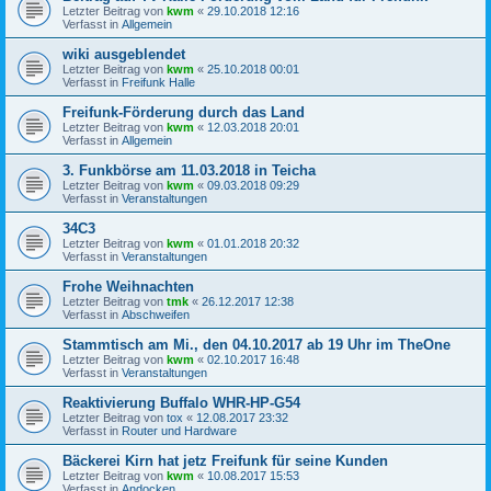
Letzter Beitrag von
kwm
«
29.10.2018 12:16
Verfasst in
Allgemein
wiki ausgeblendet
Letzter Beitrag von
kwm
«
25.10.2018 00:01
Verfasst in
Freifunk Halle
Freifunk-Förderung durch das Land
Letzter Beitrag von
kwm
«
12.03.2018 20:01
Verfasst in
Allgemein
3. Funkbörse am 11.03.2018 in Teicha
Letzter Beitrag von
kwm
«
09.03.2018 09:29
Verfasst in
Veranstaltungen
34C3
Letzter Beitrag von
kwm
«
01.01.2018 20:32
Verfasst in
Veranstaltungen
Frohe Weihnachten
Letzter Beitrag von
tmk
«
26.12.2017 12:38
Verfasst in
Abschweifen
Stammtisch am Mi., den 04.10.2017 ab 19 Uhr im TheOne
Letzter Beitrag von
kwm
«
02.10.2017 16:48
Verfasst in
Veranstaltungen
Reaktivierung Buffalo WHR-HP-G54
Letzter Beitrag von
tox
«
12.08.2017 23:32
Verfasst in
Router und Hardware
Bäckerei Kirn hat jetz Freifunk für seine Kunden
Letzter Beitrag von
kwm
«
10.08.2017 15:53
Verfasst in
Andocken