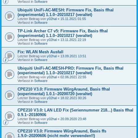
Verfasst in
Software
Ubiquiti UniFi-AC-MESH: Firmware Fix, Basis ffhal
(experimental) 1.1.0~20210217 (veraltet)
Letzter Beitrag von
y02hal
«
15.11.2021 01:55
Verfasst in
Software
TP-Link Archer C7 v5: Firmware Fix, Basis ffhal
(experimental) 1.1.0~20210217 (veraltet)
Letzter Beitrag von
y02hal
«
13.11.2021 22:19
Verfasst in
Software
Fix: WLAN Mesh Ausfall
Letzter Beitrag von
y02hal
«
13.09.2021 13:51
Verfasst in
Software
Ubiquiti UniFi-AC-MESH-PRO: Firmware Fix, Basis ffhal
(experimental) 1.1.0~20210217 (veraltet)
Letzter Beitrag von
y02hal
«
02.06.2021 22:55
Verfasst in
Software
CPE210 V3.0: Firmware WürgAraund, Basis ffhal
(experimental) 1.0.1~20200720 (veraltet)
Letzter Beitrag von
y02hal
«
18.02.2021 00:26
Verfasst in
Software
CPE210 V3.0: LAN LED Fix (Seriennummer 218...) Basis ffhal
0.9.1~20180906
Letzter Beitrag von
y02hal
«
20.09.2020 23:48
Verfasst in
Software
CPE210 V3.0: Firmware WürgAraund, Basis ffs
1.9.0~20200606 (nicht mehr verwenden!!)