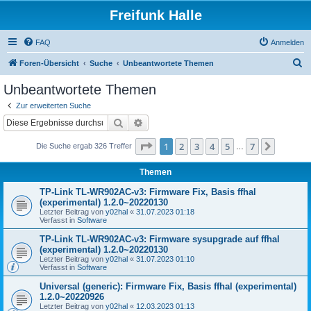
Freifunk Halle
FAQ
Anmelden
S
Foren-Übersicht
Suche
Unbeantwortete Themen
u
Unbeantwortete Themen
c
Zur erweiterten Suche
h
Suche
Erweiterte Suche
e
Seite
1
von
7
1
2
3
4
5
7
Nächst
Die Suche ergab 326 Treffer
…
Themen
TP-Link TL-WR902AC-v3: Firmware Fix, Basis ffhal
(experimental) 1.2.0~20220130
Letzter Beitrag von
y02hal
«
31.07.2023 01:18
Verfasst in
Software
TP-Link TL-WR902AC-v3: Firmware sysupgrade auf ffhal
(experimental) 1.2.0~20220130
Letzter Beitrag von
y02hal
«
31.07.2023 01:10
Verfasst in
Software
Universal (generic): Firmware Fix, Basis ffhal (experimental)
1.2.0~20220926
Letzter Beitrag von
y02hal
«
12.03.2023 01:13