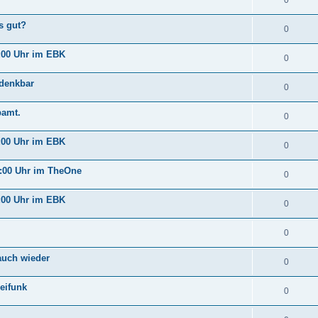
0
s gut?
0
:00 Uhr im EBK
0
 denkbar
0
pamt.
0
:00 Uhr im EBK
0
:00 Uhr im TheOne
0
:00 Uhr im EBK
0
0
auch wieder
0
eifunk
0