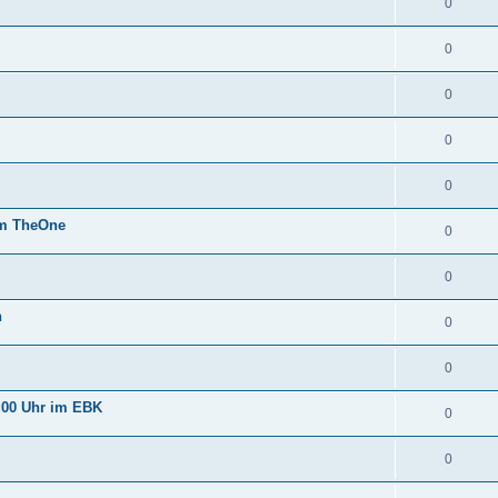
0
0
0
0
0
im TheOne
0
0
n
0
0
:00 Uhr im EBK
0
0