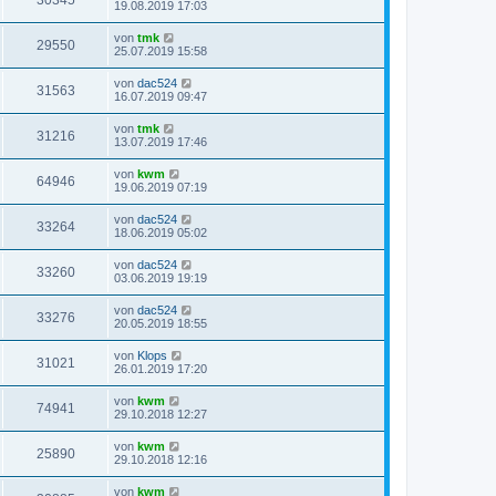
30345
19.08.2019 17:03
von
tmk
29550
25.07.2019 15:58
von
dac524
31563
16.07.2019 09:47
von
tmk
31216
13.07.2019 17:46
von
kwm
64946
19.06.2019 07:19
von
dac524
33264
18.06.2019 05:02
von
dac524
33260
03.06.2019 19:19
von
dac524
33276
20.05.2019 18:55
von
Klops
31021
26.01.2019 17:20
von
kwm
74941
29.10.2018 12:27
von
kwm
25890
29.10.2018 12:16
von
kwm