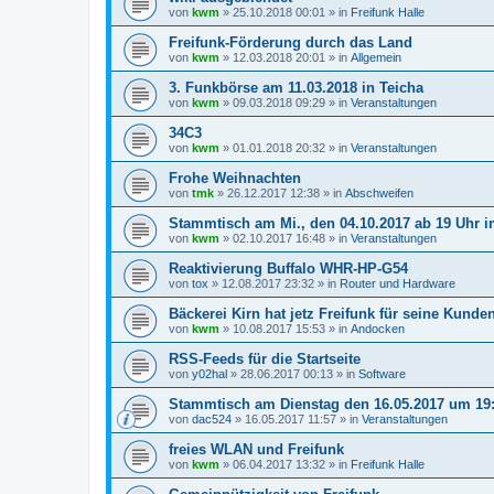
von
kwm
»
25.10.2018 00:01
» in
Freifunk Halle
Freifunk-Förderung durch das Land
von
kwm
»
12.03.2018 20:01
» in
Allgemein
3. Funkbörse am 11.03.2018 in Teicha
von
kwm
»
09.03.2018 09:29
» in
Veranstaltungen
34C3
von
kwm
»
01.01.2018 20:32
» in
Veranstaltungen
Frohe Weihnachten
von
tmk
»
26.12.2017 12:38
» in
Abschweifen
Stammtisch am Mi., den 04.10.2017 ab 19 Uhr 
von
kwm
»
02.10.2017 16:48
» in
Veranstaltungen
Reaktivierung Buffalo WHR-HP-G54
von
tox
»
12.08.2017 23:32
» in
Router und Hardware
Bäckerei Kirn hat jetz Freifunk für seine Kunde
von
kwm
»
10.08.2017 15:53
» in
Andocken
RSS-Feeds für die Startseite
von
y02hal
»
28.06.2017 00:13
» in
Software
Stammtisch am Dienstag den 16.05.2017 um 19
von
dac524
»
16.05.2017 11:57
» in
Veranstaltungen
freies WLAN und Freifunk
von
kwm
»
06.04.2017 13:32
» in
Freifunk Halle