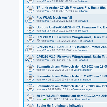
von
y02hal
»
15.11.2021 01:55
» in
Software
TP-Link Archer C7 v5: Firmware Fix, Basis ffhal 
von
y02hal
»
13.11.2021 22:19
» in
Software
Fix: WLAN Mesh Ausfall
von
y02hal
»
13.09.2021 13:51
» in
Software
Ubiquiti UniFi-AC-MESH-PRO: Firmware Fix, Basis
von
y02hal
»
02.06.2021 22:55
» in
Software
CPE210 V3.0: Firmware WürgAraund, Basis ffhal 
von
y02hal
»
18.02.2021 00:26
» in
Software
CPE210 V3.0: LAN LED Fix (Seriennummer 218...
von
y02hal
»
20.09.2020 23:48
» in
Software
CPE210 V3.0: Firmware WürgAraund, Basis ffs 1
von
y02hal
»
29.06.2020 01:56
» in
Software
Stammtisch am Mittwoch den 4.3.2020 um 19:0
von
tox
»
01.03.2020 06:38
» in
Veranstaltungen
Stammtisch am Mittwoch den 5.2.2020 um 19:0
von
tox
»
26.01.2020 03:46
» in
Veranstaltungen
Stammtisch am Mittwoch den 4.12.2019 um 19:
von
tox
»
28.11.2019 15:19
» in
Veranstaltungen
50 km WLAN-Richtfunk auf dem CCC-Camp 201
von
tmk
»
29.08.2019 17:48
» in
Abschweifen
Suche Heißluftpistole leihweise