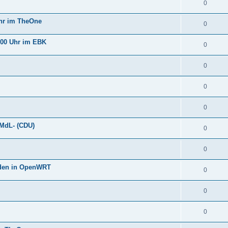
0
Uhr im TheOne
0
:00 Uhr im EBK
0
0
0
0
-MdL- (CDU)
0
0
oden in OpenWRT
0
0
0