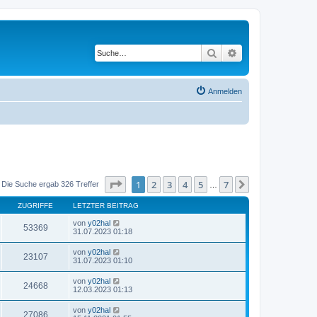
Suche
Erweiterte Suche
Anmelden
Seite
1
von
7
1
2
3
4
5
7
Nächste
Die Suche ergab 326 Treffer
…
ZUGRIFFE
LETZTER BEITRAG
von
y02hal
53369
31.07.2023 01:18
von
y02hal
23107
31.07.2023 01:10
von
y02hal
24668
12.03.2023 01:13
von
y02hal
27086