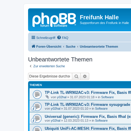
Freifunk Halle
Supportforum des Freifunk in Halle
Schnellzugriff
FAQ
Foren-Übersicht
Suche
Unbeantwortete Themen
Unbeantwortete Themen
Zur erweiterten Suche
Suche
Erweiterte Suche
THEMEN
TP-Link TL-WR902AC-v3: Firmware Fix, Basis ff
von
y02hal
»
31.07.2023 01:18
» in
Software
TP-Link TL-WR902AC-v3: Firmware sysupgrade au
von
y02hal
»
31.07.2023 01:10
» in
Software
Universal (generic): Firmware Fix, Basis ffhal (
von
y02hal
»
12.03.2023 01:13
» in
Software
Ubiquiti UniFi-AC-MESH: Firmware Fix, Basis ffh