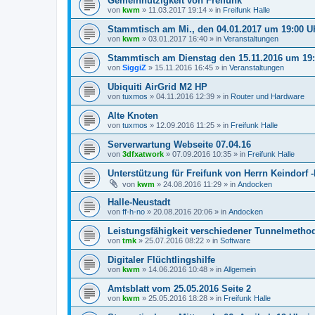
Gemeinnützigkeit von Freifunk
von
kwm
»
11.03.2017 19:14
» in
Freifunk Halle
Stammtisch am Mi., den 04.01.2017 um 19:00 
von
kwm
»
03.01.2017 16:40
» in
Veranstaltungen
Stammtisch am Dienstag den 15.11.2016 um 19
von
SiggiZ
»
15.11.2016 16:45
» in
Veranstaltungen
Ubiquiti AirGrid M2 HP
von
tuxmos
»
04.11.2016 12:39
» in
Router und Hardware
Alte Knoten
von
tuxmos
»
12.09.2016 11:25
» in
Freifunk Halle
Serverwartung Webseite 07.04.16
von
3dfxatwork
»
07.09.2016 10:35
» in
Freifunk Halle
Unterstützung für Freifunk von Herrn Keindorf 
von
kwm
»
24.08.2016 11:29
» in
Andocken
Halle-Neustadt
von
ff-h-no
»
20.08.2016 20:06
» in
Andocken
Leistungsfähigkeit verschiedener Tunnelmeth
von
tmk
»
25.07.2016 08:22
» in
Software
Digitaler Flüchtlingshilfe
von
kwm
»
14.06.2016 10:48
» in
Allgemein
Amtsblatt vom 25.05.2016 Seite 2
von
kwm
»
25.05.2016 18:28
» in
Freifunk Halle