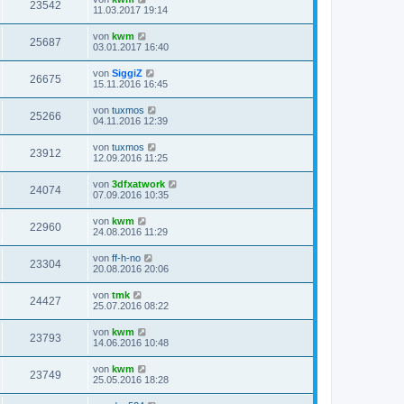
23542
11.03.2017 19:14
von
kwm
25687
03.01.2017 16:40
von
SiggiZ
26675
15.11.2016 16:45
von
tuxmos
25266
04.11.2016 12:39
von
tuxmos
23912
12.09.2016 11:25
von
3dfxatwork
24074
07.09.2016 10:35
von
kwm
22960
24.08.2016 11:29
von
ff-h-no
23304
20.08.2016 20:06
von
tmk
24427
25.07.2016 08:22
von
kwm
23793
14.06.2016 10:48
von
kwm
23749
25.05.2016 18:28