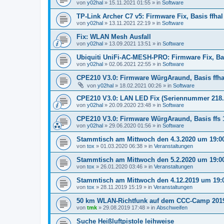
von
y02hal
»
15.11.2021 01:55
» in
Software
TP-Link Archer C7 v5: Firmware Fix, Basis ffhal 
von
y02hal
»
13.11.2021 22:19
» in
Software
Fix: WLAN Mesh Ausfall
von
y02hal
»
13.09.2021 13:51
» in
Software
Ubiquiti UniFi-AC-MESH-PRO: Firmware Fix, Basis
von
y02hal
»
02.06.2021 22:55
» in
Software
CPE210 V3.0: Firmware WürgAraund, Basis ffhal 
von
y02hal
»
18.02.2021 00:26
» in
Software
CPE210 V3.0: LAN LED Fix (Seriennummer 218...
von
y02hal
»
20.09.2020 23:48
» in
Software
CPE210 V3.0: Firmware WürgAraund, Basis ffs 1
von
y02hal
»
29.06.2020 01:56
» in
Software
Stammtisch am Mittwoch den 4.3.2020 um 19:0
von
tox
»
01.03.2020 06:38
» in
Veranstaltungen
Stammtisch am Mittwoch den 5.2.2020 um 19:0
von
tox
»
26.01.2020 03:46
» in
Veranstaltungen
Stammtisch am Mittwoch den 4.12.2019 um 19:
von
tox
»
28.11.2019 15:19
» in
Veranstaltungen
50 km WLAN-Richtfunk auf dem CCC-Camp 201
von
tmk
»
29.08.2019 17:48
» in
Abschweifen
Suche Heißluftpistole leihweise