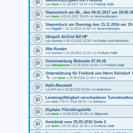
Gemeinnützigkeit von Freifunk
von
kwm
»
11.03.2017 19:14
» in
Freifunk Halle
Stammtisch am Mi., den 04.01.2017 um 19:00 
von
kwm
»
03.01.2017 16:40
» in
Veranstaltungen
Stammtisch am Dienstag den 15.11.2016 um 19
von
SiggiZ
»
15.11.2016 16:45
» in
Veranstaltungen
Ubiquiti AirGrid M2 HP
von
tuxmos
»
04.11.2016 12:39
» in
Router und Hardware
Alte Knoten
von
tuxmos
»
12.09.2016 11:25
» in
Freifunk Halle
Serverwartung Webseite 07.04.16
von
3dfxatwork
»
07.09.2016 10:35
» in
Freifunk Halle
Unterstützung für Freifunk von Herrn Keindorf 
von
kwm
»
24.08.2016 11:29
» in
Andocken
Halle-Neustadt
von
ff-h-no
»
20.08.2016 20:06
» in
Andocken
Leistungsfähigkeit verschiedener Tunnelmeth
von
tmk
»
25.07.2016 08:22
» in
Software
Digitaler Flüchtlingshilfe
von
kwm
»
14.06.2016 10:48
» in
Allgemein
Amtsblatt vom 25.05.2016 Seite 2
von
kwm
»
25.05.2016 18:28
» in
Freifunk Halle