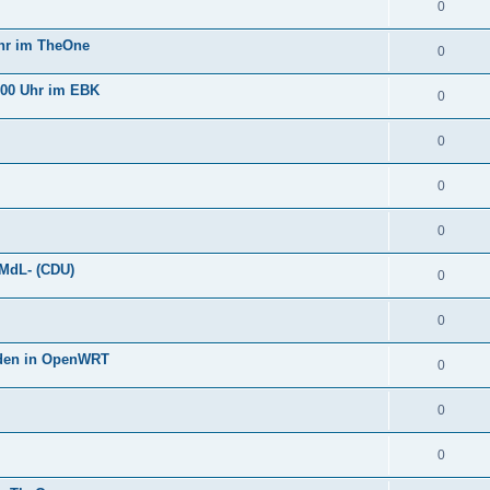
0
Uhr im TheOne
0
:00 Uhr im EBK
0
0
0
0
-MdL- (CDU)
0
0
oden in OpenWRT
0
0
0