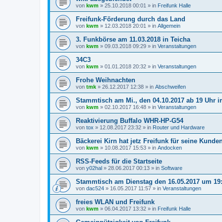
von
kwm
»
25.10.2018 00:01
» in
Freifunk Halle
Freifunk-Förderung durch das Land
von
kwm
»
12.03.2018 20:01
» in
Allgemein
3. Funkbörse am 11.03.2018 in Teicha
von
kwm
»
09.03.2018 09:29
» in
Veranstaltungen
34C3
von
kwm
»
01.01.2018 20:32
» in
Veranstaltungen
Frohe Weihnachten
von
tmk
»
26.12.2017 12:38
» in
Abschweifen
Stammtisch am Mi., den 04.10.2017 ab 19 Uhr 
von
kwm
»
02.10.2017 16:48
» in
Veranstaltungen
Reaktivierung Buffalo WHR-HP-G54
von
tox
»
12.08.2017 23:32
» in
Router und Hardware
Bäckerei Kirn hat jetz Freifunk für seine Kunde
von
kwm
»
10.08.2017 15:53
» in
Andocken
RSS-Feeds für die Startseite
von
y02hal
»
28.06.2017 00:13
» in
Software
Stammtisch am Dienstag den 16.05.2017 um 19
von
dac524
»
16.05.2017 11:57
» in
Veranstaltungen
freies WLAN und Freifunk
von
kwm
»
06.04.2017 13:32
» in
Freifunk Halle