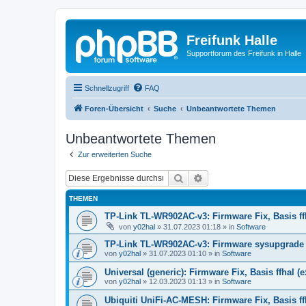
Freifunk Halle
Supportforum des Freifunk in Halle
Schnellzugriff
FAQ
Foren-Übersicht
Suche
Unbeantwortete Themen
Unbeantwortete Themen
Zur erweiterten Suche
Suche
Erweiterte Suche
THEMEN
TP-Link TL-WR902AC-v3: Firmware Fix, Basis ff
von
y02hal
»
31.07.2023 01:18
» in
Software
TP-Link TL-WR902AC-v3: Firmware sysupgrade au
von
y02hal
»
31.07.2023 01:10
» in
Software
Universal (generic): Firmware Fix, Basis ffhal (
von
y02hal
»
12.03.2023 01:13
» in
Software
Ubiquiti UniFi-AC-MESH: Firmware Fix, Basis ffh