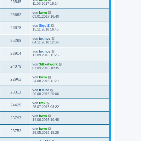
23545
11.03.2017 19:14
von
kwm
25692
03.01.2017 16:40
von
SiggiZ
26678
15.11.2016 16:45
von
tuxmos
25268
04.11.2016 12:39
von
tuxmos
23914
12.09.2016 11:25
von
3dfxatwork
24079
07.09.2016 10:35
von
kwm
22962
24.08.2016 11:29
von
ff-h-no
23311
20.08.2016 20:06
von
tmk
24429
25.07.2016 08:22
von
kwm
23797
14.06.2016 10:48
von
kwm
23753
25.05.2016 18:28