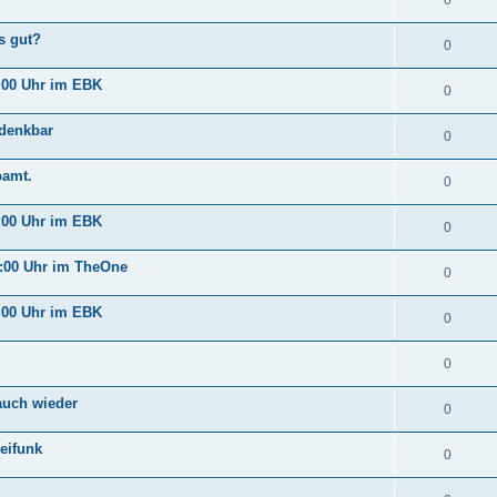
0
s gut?
0
:00 Uhr im EBK
0
 denkbar
0
pamt.
0
:00 Uhr im EBK
0
:00 Uhr im TheOne
0
:00 Uhr im EBK
0
0
auch wieder
0
eifunk
0