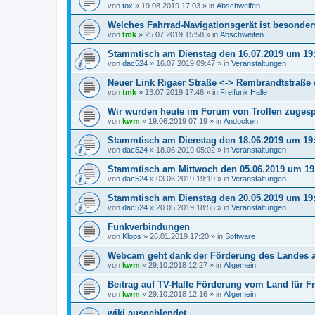
von
tox
»
19.08.2019 17:03
» in
Abschweifen
Welches Fahrrad-Navigationsgerät ist besonder
von
tmk
»
25.07.2019 15:58
» in
Abschweifen
Stammtisch am Dienstag den 16.07.2019 um 19
von
dac524
»
16.07.2019 09:47
» in
Veranstaltungen
Neuer Link Rigaer Straße <-> Rembrandtstraße
von
tmk
»
13.07.2019 17:46
» in
Freifunk Halle
Wir wurden heute im Forum von Trollen zuges
von
kwm
»
19.06.2019 07:19
» in
Andocken
Stammtisch am Dienstag den 18.06.2019 um 19
von
dac524
»
18.06.2019 05:02
» in
Veranstaltungen
Stammtisch am Mittwoch den 05.06.2019 um 19
von
dac524
»
03.06.2019 19:19
» in
Veranstaltungen
Stammtisch am Dienstag den 20.05.2019 um 19
von
dac524
»
20.05.2019 18:55
» in
Veranstaltungen
Funkverbindungen
von
Klops
»
26.01.2019 17:20
» in
Software
Webcam geht dank der Förderung des Landes 
von
kwm
»
29.10.2018 12:27
» in
Allgemein
Beitrag auf TV-Halle Förderung vom Land für Fr
von
kwm
»
29.10.2018 12:16
» in
Allgemein
wiki ausgeblendet