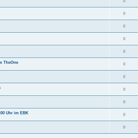
0
0
0
0
0
im TheOne
0
0
n
0
0
:00 Uhr im EBK
0
0