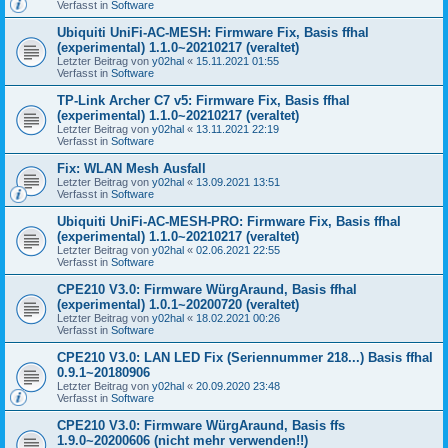
Verfasst in
Software
Ubiquiti UniFi-AC-MESH: Firmware Fix, Basis ffhal
(experimental) 1.1.0~20210217 (veraltet)
Letzter Beitrag von
y02hal
«
15.11.2021 01:55
Verfasst in
Software
TP-Link Archer C7 v5: Firmware Fix, Basis ffhal
(experimental) 1.1.0~20210217 (veraltet)
Letzter Beitrag von
y02hal
«
13.11.2021 22:19
Verfasst in
Software
Fix: WLAN Mesh Ausfall
Letzter Beitrag von
y02hal
«
13.09.2021 13:51
Verfasst in
Software
Ubiquiti UniFi-AC-MESH-PRO: Firmware Fix, Basis ffhal
(experimental) 1.1.0~20210217 (veraltet)
Letzter Beitrag von
y02hal
«
02.06.2021 22:55
Verfasst in
Software
CPE210 V3.0: Firmware WürgAraund, Basis ffhal
(experimental) 1.0.1~20200720 (veraltet)
Letzter Beitrag von
y02hal
«
18.02.2021 00:26
Verfasst in
Software
CPE210 V3.0: LAN LED Fix (Seriennummer 218...) Basis ffhal
0.9.1~20180906
Letzter Beitrag von
y02hal
«
20.09.2020 23:48
Verfasst in
Software
CPE210 V3.0: Firmware WürgAraund, Basis ffs
1.9.0~20200606 (nicht mehr verwenden!!)