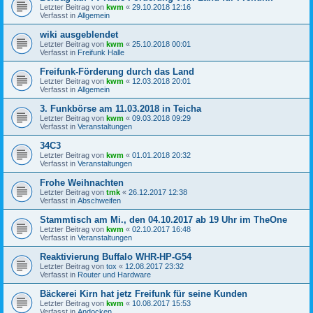
Letzter Beitrag von
kwm
«
29.10.2018 12:16
Verfasst in
Allgemein
wiki ausgeblendet
Letzter Beitrag von
kwm
«
25.10.2018 00:01
Verfasst in
Freifunk Halle
Freifunk-Förderung durch das Land
Letzter Beitrag von
kwm
«
12.03.2018 20:01
Verfasst in
Allgemein
3. Funkbörse am 11.03.2018 in Teicha
Letzter Beitrag von
kwm
«
09.03.2018 09:29
Verfasst in
Veranstaltungen
34C3
Letzter Beitrag von
kwm
«
01.01.2018 20:32
Verfasst in
Veranstaltungen
Frohe Weihnachten
Letzter Beitrag von
tmk
«
26.12.2017 12:38
Verfasst in
Abschweifen
Stammtisch am Mi., den 04.10.2017 ab 19 Uhr im TheOne
Letzter Beitrag von
kwm
«
02.10.2017 16:48
Verfasst in
Veranstaltungen
Reaktivierung Buffalo WHR-HP-G54
Letzter Beitrag von
tox
«
12.08.2017 23:32
Verfasst in
Router und Hardware
Bäckerei Kirn hat jetz Freifunk für seine Kunden
Letzter Beitrag von
kwm
«
10.08.2017 15:53
Verfasst in
Andocken