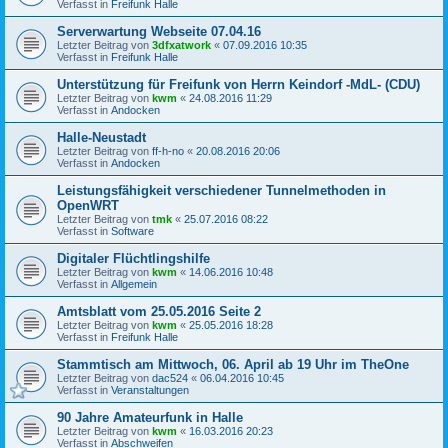
Verfasst in
Freifunk Halle
Serverwartung Webseite 07.04.16
Letzter Beitrag von
3dfxatwork
«
07.09.2016 10:35
Verfasst in
Freifunk Halle
Unterstützung für Freifunk von Herrn Keindorf -MdL- (CDU)
Letzter Beitrag von
kwm
«
24.08.2016 11:29
Verfasst in
Andocken
Halle-Neustadt
Letzter Beitrag von
ff-h-no
«
20.08.2016 20:06
Verfasst in
Andocken
Leistungsfähigkeit verschiedener Tunnelmethoden in
OpenWRT
Letzter Beitrag von
tmk
«
25.07.2016 08:22
Verfasst in
Software
Digitaler Flüchtlingshilfe
Letzter Beitrag von
kwm
«
14.06.2016 10:48
Verfasst in
Allgemein
Amtsblatt vom 25.05.2016 Seite 2
Letzter Beitrag von
kwm
«
25.05.2016 18:28
Verfasst in
Freifunk Halle
Stammtisch am Mittwoch, 06. April ab 19 Uhr im TheOne
Letzter Beitrag von
dac524
«
06.04.2016 10:45
Verfasst in
Veranstaltungen
90 Jahre Amateurfunk in Halle
Letzter Beitrag von
kwm
«
16.03.2016 20:23
Verfasst in
Abschweifen