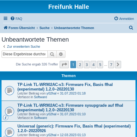
Freifunk Halle
FAQ
Anmelden
S
Foren-Übersicht
Suche
Unbeantwortete Themen
u
Unbeantwortete Themen
c
Zur erweiterten Suche
h
Suche
Erweiterte Suche
e
Seite
1
von
7
1
2
3
4
5
7
Nächst
Die Suche ergab 326 Treffer
…
Themen
TP-Link TL-WR902AC-v3: Firmware Fix, Basis ffhal
(experimental) 1.2.0~20220130
Letzter Beitrag von
y02hal
«
31.07.2023 01:18
Verfasst in
Software
TP-Link TL-WR902AC-v3: Firmware sysupgrade auf ffhal
(experimental) 1.2.0~20220130
Letzter Beitrag von
y02hal
«
31.07.2023 01:10
Verfasst in
Software
Universal (generic): Firmware Fix, Basis ffhal (experimental)
1.2.0~20220926
Letzter Beitrag von
y02hal
«
12.03.2023 01:13