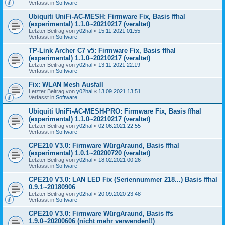
Verfasst in
Software
Ubiquiti UniFi-AC-MESH: Firmware Fix, Basis ffhal
(experimental) 1.1.0~20210217 (veraltet)
Letzter Beitrag von
y02hal
«
15.11.2021 01:55
Verfasst in
Software
TP-Link Archer C7 v5: Firmware Fix, Basis ffhal
(experimental) 1.1.0~20210217 (veraltet)
Letzter Beitrag von
y02hal
«
13.11.2021 22:19
Verfasst in
Software
Fix: WLAN Mesh Ausfall
Letzter Beitrag von
y02hal
«
13.09.2021 13:51
Verfasst in
Software
Ubiquiti UniFi-AC-MESH-PRO: Firmware Fix, Basis ffhal
(experimental) 1.1.0~20210217 (veraltet)
Letzter Beitrag von
y02hal
«
02.06.2021 22:55
Verfasst in
Software
CPE210 V3.0: Firmware WürgAraund, Basis ffhal
(experimental) 1.0.1~20200720 (veraltet)
Letzter Beitrag von
y02hal
«
18.02.2021 00:26
Verfasst in
Software
CPE210 V3.0: LAN LED Fix (Seriennummer 218...) Basis ffhal
0.9.1~20180906
Letzter Beitrag von
y02hal
«
20.09.2020 23:48
Verfasst in
Software
CPE210 V3.0: Firmware WürgAraund, Basis ffs
1.9.0~20200606 (nicht mehr verwenden!!)