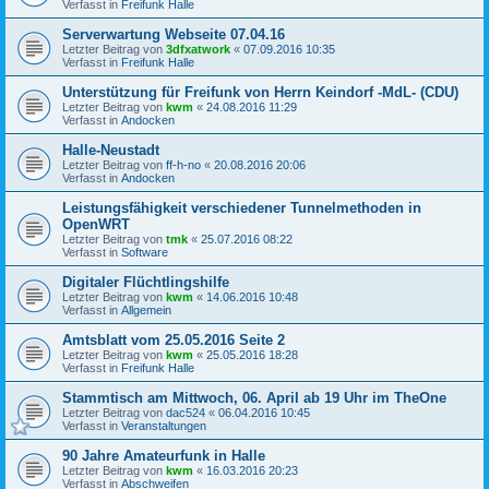
Verfasst in
Freifunk Halle
Serverwartung Webseite 07.04.16
Letzter Beitrag von
3dfxatwork
«
07.09.2016 10:35
Verfasst in
Freifunk Halle
Unterstützung für Freifunk von Herrn Keindorf -MdL- (CDU)
Letzter Beitrag von
kwm
«
24.08.2016 11:29
Verfasst in
Andocken
Halle-Neustadt
Letzter Beitrag von
ff-h-no
«
20.08.2016 20:06
Verfasst in
Andocken
Leistungsfähigkeit verschiedener Tunnelmethoden in
OpenWRT
Letzter Beitrag von
tmk
«
25.07.2016 08:22
Verfasst in
Software
Digitaler Flüchtlingshilfe
Letzter Beitrag von
kwm
«
14.06.2016 10:48
Verfasst in
Allgemein
Amtsblatt vom 25.05.2016 Seite 2
Letzter Beitrag von
kwm
«
25.05.2016 18:28
Verfasst in
Freifunk Halle
Stammtisch am Mittwoch, 06. April ab 19 Uhr im TheOne
Letzter Beitrag von
dac524
«
06.04.2016 10:45
Verfasst in
Veranstaltungen
90 Jahre Amateurfunk in Halle
Letzter Beitrag von
kwm
«
16.03.2016 20:23
Verfasst in
Abschweifen