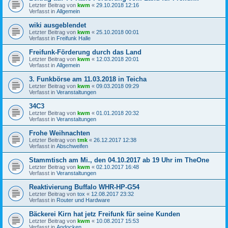
Letzter Beitrag von
kwm
«
29.10.2018 12:16
Verfasst in
Allgemein
wiki ausgeblendet
Letzter Beitrag von
kwm
«
25.10.2018 00:01
Verfasst in
Freifunk Halle
Freifunk-Förderung durch das Land
Letzter Beitrag von
kwm
«
12.03.2018 20:01
Verfasst in
Allgemein
3. Funkbörse am 11.03.2018 in Teicha
Letzter Beitrag von
kwm
«
09.03.2018 09:29
Verfasst in
Veranstaltungen
34C3
Letzter Beitrag von
kwm
«
01.01.2018 20:32
Verfasst in
Veranstaltungen
Frohe Weihnachten
Letzter Beitrag von
tmk
«
26.12.2017 12:38
Verfasst in
Abschweifen
Stammtisch am Mi., den 04.10.2017 ab 19 Uhr im TheOne
Letzter Beitrag von
kwm
«
02.10.2017 16:48
Verfasst in
Veranstaltungen
Reaktivierung Buffalo WHR-HP-G54
Letzter Beitrag von
tox
«
12.08.2017 23:32
Verfasst in
Router und Hardware
Bäckerei Kirn hat jetz Freifunk für seine Kunden
Letzter Beitrag von
kwm
«
10.08.2017 15:53
Verfasst in
Andocken