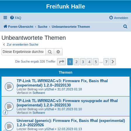
Freifunk Halle
FAQ
Anmelden
S
Foren-Übersicht
Suche
Unbeantwortete Themen
u
Unbeantwortete Themen
c
Zur erweiterten Suche
h
Suche
Erweiterte Suche
e
Seite
1
von
7
1
2
3
4
5
7
Nächst
Die Suche ergab 326 Treffer
…
Themen
TP-Link TL-WR902AC-v3: Firmware Fix, Basis ffhal
(experimental) 1.2.0~20220130
Letzter Beitrag von
y02hal
«
31.07.2023 01:18
Verfasst in
Software
TP-Link TL-WR902AC-v3: Firmware sysupgrade auf ffhal
(experimental) 1.2.0~20220130
Letzter Beitrag von
y02hal
«
31.07.2023 01:10
Verfasst in
Software
Universal (generic): Firmware Fix, Basis ffhal (experimental)
1.2.0~20220926
Letzter Beitrag von
y02hal
«
12.03.2023 01:13