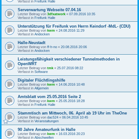
Verfasst in
Freifunk Halle
Serverwartung Webseite 07.04.16
Letzter Beitrag von
3dfxatwork
«
07.09.2016 10:35
Verfasst in
Freifunk Halle
Unterstützung für Freifunk von Herrn Keindorf -MdL- (CDU)
Letzter Beitrag von
kwm
«
24.08.2016 11:29
Verfasst in
Andocken
Halle-Neustadt
Letzter Beitrag von
ff-h-no
«
20.08.2016 20:06
Verfasst in
Andocken
Leistungsfähigkeit verschiedener Tunnelmethoden in
OpenWRT
Letzter Beitrag von
tmk
«
25.07.2016 08:22
Verfasst in
Software
Digitaler Flüchtlingshilfe
Letzter Beitrag von
kwm
«
14.06.2016 10:48
Verfasst in
Allgemein
Amtsblatt vom 25.05.2016 Seite 2
Letzter Beitrag von
kwm
«
25.05.2016 18:28
Verfasst in
Freifunk Halle
Stammtisch am Mittwoch, 06. April ab 19 Uhr im TheOne
Letzter Beitrag von
dac524
«
06.04.2016 10:45
Verfasst in
Veranstaltungen
90 Jahre Amateurfunk in Halle
Letzter Beitrag von
kwm
«
16.03.2016 20:23
Verfasst in
Abschweifen