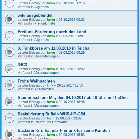
Letzter Beitrag von
kwm
«
29.10.2018 12:16
Verfasst in
Allgemein
wiki ausgeblendet
Letzter Beitrag von
kwm
«
25.10.2018 00:01
Verfasst in
Freifunk Halle
Freifunk-Förderung durch das Land
Letzter Beitrag von
kwm
«
12.03.2018 20:01
Verfasst in
Allgemein
3. Funkbörse am 11.03.2018 in Teicha
Letzter Beitrag von
kwm
«
09.03.2018 09:29
Verfasst in
Veranstaltungen
34C3
Letzter Beitrag von
kwm
«
01.01.2018 20:32
Verfasst in
Veranstaltungen
Frohe Weihnachten
Letzter Beitrag von
tmk
«
26.12.2017 12:38
Verfasst in
Abschweifen
Stammtisch am Mi., den 04.10.2017 ab 19 Uhr im TheOne
Letzter Beitrag von
kwm
«
02.10.2017 16:48
Verfasst in
Veranstaltungen
Reaktivierung Buffalo WHR-HP-G54
Letzter Beitrag von
tox
«
12.08.2017 23:32
Verfasst in
Router und Hardware
Bäckerei Kirn hat jetz Freifunk für seine Kunden
Letzter Beitrag von
kwm
«
10.08.2017 15:53
Verfasst in
Andocken