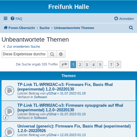
Freifunk Halle
FAQ
Anmelden
S
Foren-Übersicht
Suche
Unbeantwortete Themen
u
Unbeantwortete Themen
c
Zur erweiterten Suche
h
Suche
Erweiterte Suche
e
Seite
1
von
7
1
2
3
4
5
7
Nächst
Die Suche ergab 326 Treffer
…
Themen
TP-Link TL-WR902AC-v3: Firmware Fix, Basis ffhal
(experimental) 1.2.0~20220130
Letzter Beitrag von
y02hal
«
31.07.2023 01:18
Verfasst in
Software
TP-Link TL-WR902AC-v3: Firmware sysupgrade auf ffhal
(experimental) 1.2.0~20220130
Letzter Beitrag von
y02hal
«
31.07.2023 01:10
Verfasst in
Software
Universal (generic): Firmware Fix, Basis ffhal (experimental)
1.2.0~20220926
Letzter Beitrag von
y02hal
«
12.03.2023 01:13