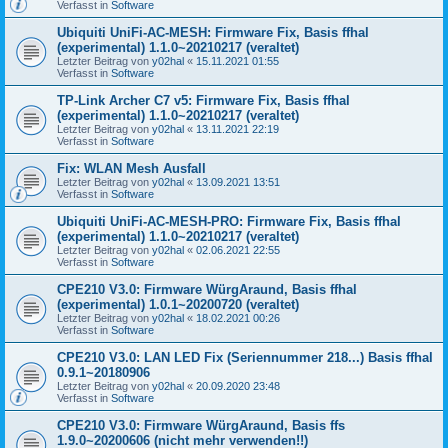
Verfasst in
Software
Ubiquiti UniFi-AC-MESH: Firmware Fix, Basis ffhal
(experimental) 1.1.0~20210217 (veraltet)
Letzter Beitrag von
y02hal
«
15.11.2021 01:55
Verfasst in
Software
TP-Link Archer C7 v5: Firmware Fix, Basis ffhal
(experimental) 1.1.0~20210217 (veraltet)
Letzter Beitrag von
y02hal
«
13.11.2021 22:19
Verfasst in
Software
Fix: WLAN Mesh Ausfall
Letzter Beitrag von
y02hal
«
13.09.2021 13:51
Verfasst in
Software
Ubiquiti UniFi-AC-MESH-PRO: Firmware Fix, Basis ffhal
(experimental) 1.1.0~20210217 (veraltet)
Letzter Beitrag von
y02hal
«
02.06.2021 22:55
Verfasst in
Software
CPE210 V3.0: Firmware WürgAraund, Basis ffhal
(experimental) 1.0.1~20200720 (veraltet)
Letzter Beitrag von
y02hal
«
18.02.2021 00:26
Verfasst in
Software
CPE210 V3.0: LAN LED Fix (Seriennummer 218...) Basis ffhal
0.9.1~20180906
Letzter Beitrag von
y02hal
«
20.09.2020 23:48
Verfasst in
Software
CPE210 V3.0: Firmware WürgAraund, Basis ffs
1.9.0~20200606 (nicht mehr verwenden!!)