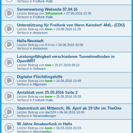
Verfasst in
Freifunk Halle
Serverwartung Webseite 07.04.16
Letzter Beitrag von
3dfxatwork
«
07.09.2016 10:35
Verfasst in
Freifunk Halle
Unterstützung für Freifunk von Herrn Keindorf -MdL- (CDU)
Letzter Beitrag von
kwm
«
24.08.2016 11:29
Verfasst in
Andocken
Halle-Neustadt
Letzter Beitrag von
ff-h-no
«
20.08.2016 20:06
Verfasst in
Andocken
Leistungsfähigkeit verschiedener Tunnelmethoden in
OpenWRT
Letzter Beitrag von
tmk
«
25.07.2016 08:22
Verfasst in
Software
Digitaler Flüchtlingshilfe
Letzter Beitrag von
kwm
«
14.06.2016 10:48
Verfasst in
Allgemein
Amtsblatt vom 25.05.2016 Seite 2
Letzter Beitrag von
kwm
«
25.05.2016 18:28
Verfasst in
Freifunk Halle
Stammtisch am Mittwoch, 06. April ab 19 Uhr im TheOne
Letzter Beitrag von
dac524
«
06.04.2016 10:45
Verfasst in
Veranstaltungen
90 Jahre Amateurfunk in Halle
Letzter Beitrag von
kwm
«
16.03.2016 20:23
Verfasst in
Abschweifen