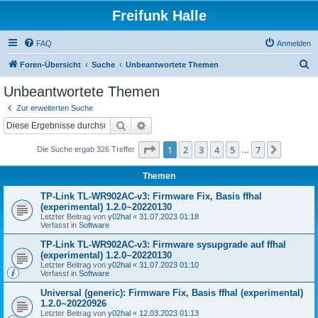
Freifunk Halle
FAQ
Anmelden
S
Foren-Übersicht
Suche
Unbeantwortete Themen
u
Unbeantwortete Themen
c
Zur erweiterten Suche
h
Suche
Erweiterte Suche
e
Seite
1
von
7
1
2
3
4
5
7
Nächst
Die Suche ergab 326 Treffer
…
Themen
TP-Link TL-WR902AC-v3: Firmware Fix, Basis ffhal
(experimental) 1.2.0~20220130
Letzter Beitrag von
y02hal
«
31.07.2023 01:18
Verfasst in
Software
TP-Link TL-WR902AC-v3: Firmware sysupgrade auf ffhal
(experimental) 1.2.0~20220130
Letzter Beitrag von
y02hal
«
31.07.2023 01:10
Verfasst in
Software
Universal (generic): Firmware Fix, Basis ffhal (experimental)
1.2.0~20220926
Letzter Beitrag von
y02hal
«
12.03.2023 01:13