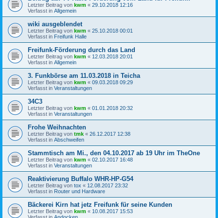
Letzter Beitrag von
kwm
«
29.10.2018 12:16
Verfasst in
Allgemein
wiki ausgeblendet
Letzter Beitrag von
kwm
«
25.10.2018 00:01
Verfasst in
Freifunk Halle
Freifunk-Förderung durch das Land
Letzter Beitrag von
kwm
«
12.03.2018 20:01
Verfasst in
Allgemein
3. Funkbörse am 11.03.2018 in Teicha
Letzter Beitrag von
kwm
«
09.03.2018 09:29
Verfasst in
Veranstaltungen
34C3
Letzter Beitrag von
kwm
«
01.01.2018 20:32
Verfasst in
Veranstaltungen
Frohe Weihnachten
Letzter Beitrag von
tmk
«
26.12.2017 12:38
Verfasst in
Abschweifen
Stammtisch am Mi., den 04.10.2017 ab 19 Uhr im TheOne
Letzter Beitrag von
kwm
«
02.10.2017 16:48
Verfasst in
Veranstaltungen
Reaktivierung Buffalo WHR-HP-G54
Letzter Beitrag von
tox
«
12.08.2017 23:32
Verfasst in
Router und Hardware
Bäckerei Kirn hat jetz Freifunk für seine Kunden
Letzter Beitrag von
kwm
«
10.08.2017 15:53
Verfasst in
Andocken