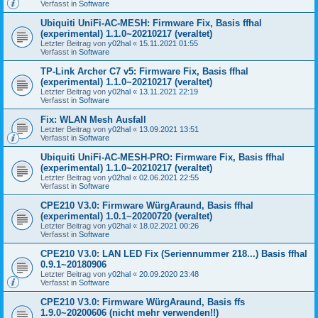
Verfasst in
Software
Ubiquiti UniFi-AC-MESH: Firmware Fix, Basis ffhal
(experimental) 1.1.0~20210217 (veraltet)
Letzter Beitrag von
y02hal
«
15.11.2021 01:55
Verfasst in
Software
TP-Link Archer C7 v5: Firmware Fix, Basis ffhal
(experimental) 1.1.0~20210217 (veraltet)
Letzter Beitrag von
y02hal
«
13.11.2021 22:19
Verfasst in
Software
Fix: WLAN Mesh Ausfall
Letzter Beitrag von
y02hal
«
13.09.2021 13:51
Verfasst in
Software
Ubiquiti UniFi-AC-MESH-PRO: Firmware Fix, Basis ffhal
(experimental) 1.1.0~20210217 (veraltet)
Letzter Beitrag von
y02hal
«
02.06.2021 22:55
Verfasst in
Software
CPE210 V3.0: Firmware WürgAraund, Basis ffhal
(experimental) 1.0.1~20200720 (veraltet)
Letzter Beitrag von
y02hal
«
18.02.2021 00:26
Verfasst in
Software
CPE210 V3.0: LAN LED Fix (Seriennummer 218...) Basis ffhal
0.9.1~20180906
Letzter Beitrag von
y02hal
«
20.09.2020 23:48
Verfasst in
Software
CPE210 V3.0: Firmware WürgAraund, Basis ffs
1.9.0~20200606 (nicht mehr verwenden!!)