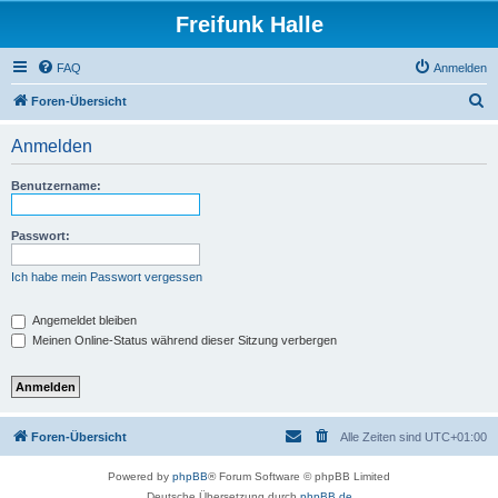
Freifunk Halle
FAQ
Anmelden
S
Foren-Übersicht
u
Anmelden
c
h
Benutzername:
e
Passwort:
Ich habe mein Passwort vergessen
Angemeldet bleiben
Meinen Online-Status während dieser Sitzung verbergen
Foren-Übersicht
Alle Zeiten sind
UTC+01:00
Powered by
phpBB
® Forum Software © phpBB Limited
Deutsche Übersetzung durch
phpBB.de