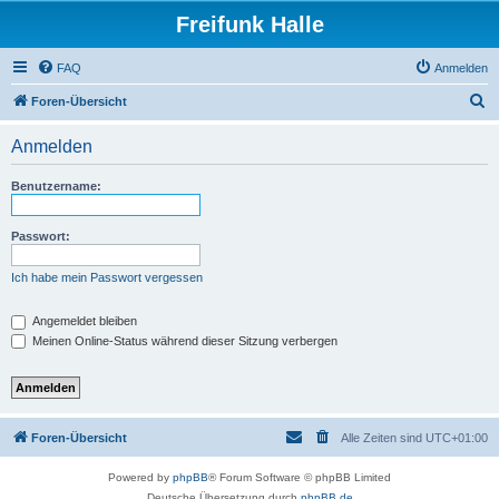
Freifunk Halle
FAQ
Anmelden
S
Foren-Übersicht
u
Anmelden
c
h
Benutzername:
e
Passwort:
Ich habe mein Passwort vergessen
Angemeldet bleiben
Meinen Online-Status während dieser Sitzung verbergen
Foren-Übersicht
Alle Zeiten sind
UTC+01:00
Powered by
phpBB
® Forum Software © phpBB Limited
Deutsche Übersetzung durch
phpBB.de