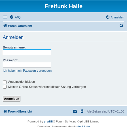
Freifunk Halle
FAQ
Anmelden
S
Foren-Übersicht
u
Anmelden
c
h
Benutzername:
e
Passwort:
Ich habe mein Passwort vergessen
Angemeldet bleiben
Meinen Online-Status während dieser Sitzung verbergen
Foren-Übersicht
Alle Zeiten sind
UTC+01:00
Powered by
phpBB
® Forum Software © phpBB Limited
Deutsche Übersetzung durch
phpBB.de