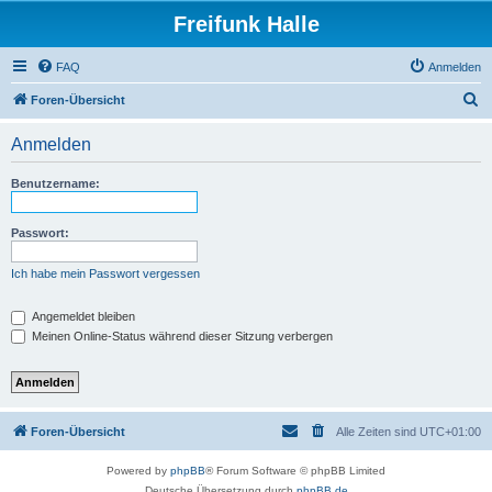
Freifunk Halle
FAQ
Anmelden
S
Foren-Übersicht
u
Anmelden
c
h
Benutzername:
e
Passwort:
Ich habe mein Passwort vergessen
Angemeldet bleiben
Meinen Online-Status während dieser Sitzung verbergen
Foren-Übersicht
Alle Zeiten sind
UTC+01:00
Powered by
phpBB
® Forum Software © phpBB Limited
Deutsche Übersetzung durch
phpBB.de