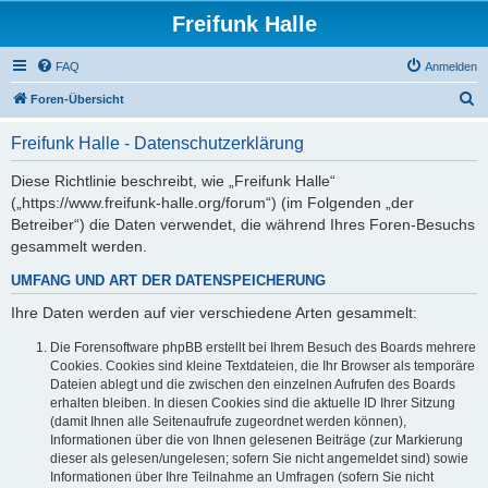
Freifunk Halle
FAQ
Anmelden
S
Foren-Übersicht
u
Freifunk Halle - Datenschutzerklärung
c
h
Diese Richtlinie beschreibt, wie „Freifunk Halle“
(„https://www.freifunk-halle.org/forum“) (im Folgenden „der
e
Betreiber“) die Daten verwendet, die während Ihres Foren-Besuchs
gesammelt werden.
UMFANG UND ART DER DATENSPEICHERUNG
Ihre Daten werden auf vier verschiedene Arten gesammelt:
Die Forensoftware phpBB erstellt bei Ihrem Besuch des Boards mehrere
Cookies. Cookies sind kleine Textdateien, die Ihr Browser als temporäre
Dateien ablegt und die zwischen den einzelnen Aufrufen des Boards
erhalten bleiben. In diesen Cookies sind die aktuelle ID Ihrer Sitzung
(damit Ihnen alle Seitenaufrufe zugeordnet werden können),
Informationen über die von Ihnen gelesenen Beiträge (zur Markierung
dieser als gelesen/ungelesen; sofern Sie nicht angemeldet sind) sowie
Informationen über Ihre Teilnahme an Umfragen (sofern Sie nicht