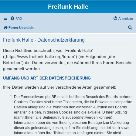
Freifunk Halle
FAQ
Anmelden
S
Foren-Übersicht
u
Freifunk Halle - Datenschutzerklärung
c
h
Diese Richtlinie beschreibt, wie „Freifunk Halle“
(„https://www.freifunk-halle.org/forum“) (im Folgenden „der
e
Betreiber“) die Daten verwendet, die während Ihres Foren-Besuchs
gesammelt werden.
UMFANG UND ART DER DATENSPEICHERUNG
Ihre Daten werden auf vier verschiedene Arten gesammelt:
Die Forensoftware phpBB erstellt bei Ihrem Besuch des Boards mehrere
Cookies. Cookies sind kleine Textdateien, die Ihr Browser als temporäre
Dateien ablegt und die zwischen den einzelnen Aufrufen des Boards
erhalten bleiben. In diesen Cookies sind die aktuelle ID Ihrer Sitzung
(damit Ihnen alle Seitenaufrufe zugeordnet werden können),
Informationen über die von Ihnen gelesenen Beiträge (zur Markierung
dieser als gelesen/ungelesen; sofern Sie nicht angemeldet sind) sowie
Informationen über Ihre Teilnahme an Umfragen (sofern Sie nicht