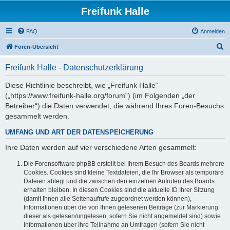
Freifunk Halle
FAQ
Anmelden
S
Foren-Übersicht
u
Freifunk Halle - Datenschutzerklärung
c
h
Diese Richtlinie beschreibt, wie „Freifunk Halle“
(„https://www.freifunk-halle.org/forum“) (im Folgenden „der
e
Betreiber“) die Daten verwendet, die während Ihres Foren-Besuchs
gesammelt werden.
UMFANG UND ART DER DATENSPEICHERUNG
Ihre Daten werden auf vier verschiedene Arten gesammelt:
Die Forensoftware phpBB erstellt bei Ihrem Besuch des Boards mehrere
Cookies. Cookies sind kleine Textdateien, die Ihr Browser als temporäre
Dateien ablegt und die zwischen den einzelnen Aufrufen des Boards
erhalten bleiben. In diesen Cookies sind die aktuelle ID Ihrer Sitzung
(damit Ihnen alle Seitenaufrufe zugeordnet werden können),
Informationen über die von Ihnen gelesenen Beiträge (zur Markierung
dieser als gelesen/ungelesen; sofern Sie nicht angemeldet sind) sowie
Informationen über Ihre Teilnahme an Umfragen (sofern Sie nicht