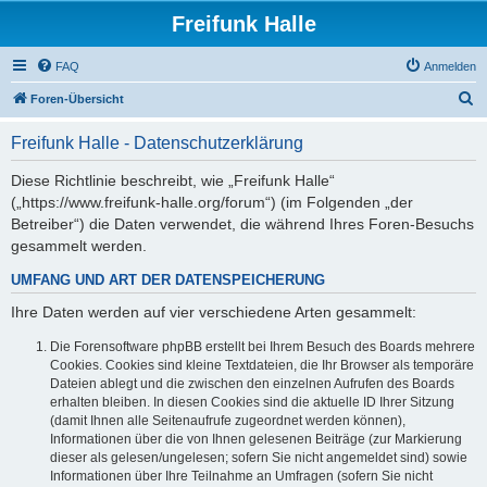
Freifunk Halle
FAQ
Anmelden
S
Foren-Übersicht
u
Freifunk Halle - Datenschutzerklärung
c
h
Diese Richtlinie beschreibt, wie „Freifunk Halle“
(„https://www.freifunk-halle.org/forum“) (im Folgenden „der
e
Betreiber“) die Daten verwendet, die während Ihres Foren-Besuchs
gesammelt werden.
UMFANG UND ART DER DATENSPEICHERUNG
Ihre Daten werden auf vier verschiedene Arten gesammelt:
Die Forensoftware phpBB erstellt bei Ihrem Besuch des Boards mehrere
Cookies. Cookies sind kleine Textdateien, die Ihr Browser als temporäre
Dateien ablegt und die zwischen den einzelnen Aufrufen des Boards
erhalten bleiben. In diesen Cookies sind die aktuelle ID Ihrer Sitzung
(damit Ihnen alle Seitenaufrufe zugeordnet werden können),
Informationen über die von Ihnen gelesenen Beiträge (zur Markierung
dieser als gelesen/ungelesen; sofern Sie nicht angemeldet sind) sowie
Informationen über Ihre Teilnahme an Umfragen (sofern Sie nicht