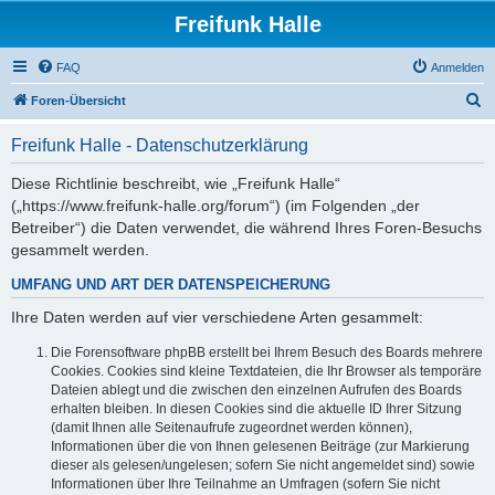
Freifunk Halle
FAQ
Anmelden
S
Foren-Übersicht
u
Freifunk Halle - Datenschutzerklärung
c
h
Diese Richtlinie beschreibt, wie „Freifunk Halle“
(„https://www.freifunk-halle.org/forum“) (im Folgenden „der
e
Betreiber“) die Daten verwendet, die während Ihres Foren-Besuchs
gesammelt werden.
UMFANG UND ART DER DATENSPEICHERUNG
Ihre Daten werden auf vier verschiedene Arten gesammelt:
Die Forensoftware phpBB erstellt bei Ihrem Besuch des Boards mehrere
Cookies. Cookies sind kleine Textdateien, die Ihr Browser als temporäre
Dateien ablegt und die zwischen den einzelnen Aufrufen des Boards
erhalten bleiben. In diesen Cookies sind die aktuelle ID Ihrer Sitzung
(damit Ihnen alle Seitenaufrufe zugeordnet werden können),
Informationen über die von Ihnen gelesenen Beiträge (zur Markierung
dieser als gelesen/ungelesen; sofern Sie nicht angemeldet sind) sowie
Informationen über Ihre Teilnahme an Umfragen (sofern Sie nicht