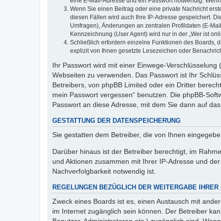
eine E-Mail-Adresse und ein Passwort notwendig. Wenn du
Wenn Sie einen Beitrag oder eine private Nachricht erst
diesen Fällen wird auch Ihre IP-Adresse gespeichert. D
Umfragen), Änderungen an zentralen Profildaten (E-Mai
Kennzeichnung (User Agent) wird nur in der „Wer ist onl
Schließlich erfordern einzelne Funktionen des Boards,
explizit von Ihnen gesetzte Lesezeichen oder Benachric
Ihr Passwort wird mit einer Einwege-Verschlüsselung (
Webseiten zu verwenden. Das Passwort ist Ihr Schlüss
Betreibers, von phpBB Limited oder ein Dritter berec
mein Passwort vergessen“ benutzen. Die phpBB-Softw
Passwort an diese Adresse, mit dem Sie dann auf das
GESTATTUNG DER DATENSPEICHERUNG
Sie gestatten dem Betreiber, die von Ihnen eingegeb
Darüber hinaus ist der Betreiber berechtigt, im Rahm
und Aktionen zusammen mit Ihrer IP-Adresse und der 
Nachverfolgbarkeit notwendig ist.
REGELUNGEN BEZÜGLICH DER WEITERGABE IHRER
Zweck eines Boards ist es, einen Austausch mit andere
im Internet zugänglich sein können. Der Betreiber kan