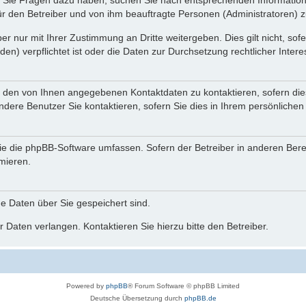
nn Sie Fragen dazu haben, suchen Sie nach entsprechenden Information
für den Betreiber und von ihm beauftragte Personen (Administratoren) z
r nur mit Ihrer Zustimmung an Dritte weitergeben. Dies gilt nicht, so
n) verpflichtet ist oder die Daten zur Durchsetzung rechtlicher Interes
r den von Ihnen angegebenen Kontaktdaten zu kontaktieren, sofern die
andere Benutzer Sie kontaktieren, sofern Sie dies in Ihrem persönlichen
, die die phpBB-Software umfassen. Sofern der Betreiber in anderen Be
rmieren.
he Daten über Sie gespeichert sind.
 Daten verlangen. Kontaktieren Sie hierzu bitte den Betreiber.
Powered by
phpBB
® Forum Software © phpBB Limited
Deutsche Übersetzung durch
phpBB.de