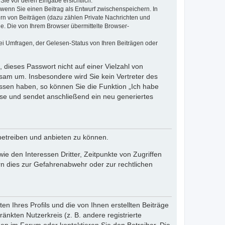
Sie vor deren Eingabe ersichtlich.
, wenn Sie einen Beitrag als Entwurf zwischenspeichern. In
ern von Beiträgen (dazu zählen Private Nachrichten und
e. Die von Ihrem Browser übermittelte Browser-
ei Umfragen, der Gelesen-Status von Ihren Beiträgen oder
 dieses Passwort nicht auf einer Vielzahl von
sam um. Insbesondere wird Sie kein Vertreter des
essen haben, so können Sie die Funktion „Ich habe
se und sendet anschließend ein neu generiertes
betreiben und anbieten zu können.
e den Interessen Dritter, Zeitpunkte von Zugriffen
n dies zur Gefahrenabwehr oder zur rechtlichen
n Ihres Profils und die von Ihnen erstellten Beiträge
änkten Nutzerkreis (z. B. andere registrierte