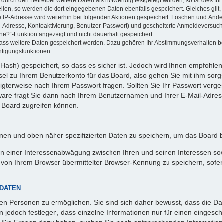
rch den Betreiber weitere Daten als notwendig festgelegt wurden, so ist dies für 
ellen, so werden die dort eingegebenen Daten ebenfalls gespeichert. Gleiches gilt
ie IP-Adresse wird weiterhin bei folgenden Aktionen gespeichert: Löschen und Änd
l-Adresse, Kontoaktivierung, Benutzer-Passwort) und gescheiterte Anmeldeversuch
ine?“-Funktion angezeigt und nicht dauerhaft gespeichert.
 dass weitere Daten gespeichert werden. Dazu gehören Ihr Abstimmungsverhalten b
htigungsfunktionen.
Hash) gespeichert, so dass es sicher ist. Jedoch wird Ihnen empfohlen,
el zu Ihrem Benutzerkonto für das Board, also gehen Sie mit ihm sorg
htigterweise nach Ihrem Passwort fragen. Sollten Sie Ihr Passwort verg
are fragt Sie dann nach Ihrem Benutzernamen und Ihrer E-Mail-Adres
 Board zugreifen können.
enen und oben näher spezifizierten Daten zu speichern, um das Board 
en einer Interessenabwägung zwischen Ihren und seinen Interessen sowi
von Ihrem Browser übermittelter Browser-Kennung zu speichern, sofer
 DATEN
n Personen zu ermöglichen. Sie sind sich daher bewusst, dass die Date
n jedoch festlegen, dass einzelne Informationen nur für einen eingeschr