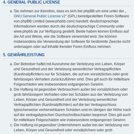
4. GENERAL PUBLIC LICENSE
Sie nehmen zur Kenntnis, dass es sich bei phpBB um eine unter der „
GNU General Public License v2
“ (GPL) bereitgestellten Foren-Software
von phpBB Limited (www.phpbb.com) handelt; deutschsprachige
Informationen werden durch die deutschsprachige Community unter
www.phpbb.de zur Verfügung gestellt. Beide haben keinen Einfluss auf
die Art und Weise, wie die Software verwendet wird. Sie können
insbesondere die Verwendung der Software für bestimmte Zwecke nicht
untersagen oder auf Inhalte fremder Foren Einfluss nehmen.
5. GEWÄHRLEISTUNG
Der Betreiber haftet mit Ausnahme der Verletzung von Leben, Körper
und Gesundheit und der Verletzung wesentlicher Vertragspflichten
(Kardinalpflichten) nur für Schäden, die auf ein vorsätzliches oder grob
fahrlässiges Verhalten zurückzuführen sind. Dies gilt auch für mittelbare
Folgeschäden wie insbesondere entgangenen Gewinn.
Die Haftung ist gegenüber Verbrauchern außer bei vorsätzlichem oder
grob fahrlässigem Verhalten oder bei Schäden aus der Verletzung von
Leben, Körper und Gesundheit und der Verletzung wesentlicher
Vertragspflichten (Kardinalpflichten) auf die bei Vertragsschluss
typischerweise vorhersehbaren Schäden und im übrigen der Höhe nach
auf die vertragstypischen Durchschnittsschäden begrenzt. Dies gilt auch
für mittelbare Folgeschäden wie insbesondere entgangenen Gewinn.
Die Haftung ist gegenüber Unternehmern außer bei der Verletzung von
Leben, Körper und Gesundheit oder vorsätzlichem oder grob