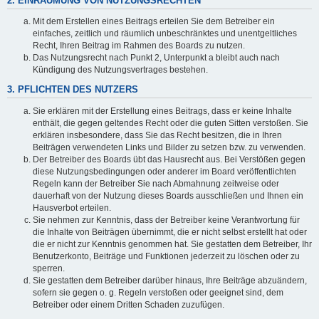
2. EINRÄUMUNG VON NUTZUNGSRECHTEN
Mit dem Erstellen eines Beitrags erteilen Sie dem Betreiber ein
einfaches, zeitlich und räumlich unbeschränktes und unentgeltliches
Recht, Ihren Beitrag im Rahmen des Boards zu nutzen.
Das Nutzungsrecht nach Punkt 2, Unterpunkt a bleibt auch nach
Kündigung des Nutzungsvertrages bestehen.
3. PFLICHTEN DES NUTZERS
Sie erklären mit der Erstellung eines Beitrags, dass er keine Inhalte
enthält, die gegen geltendes Recht oder die guten Sitten verstoßen. Sie
erklären insbesondere, dass Sie das Recht besitzen, die in Ihren
Beiträgen verwendeten Links und Bilder zu setzen bzw. zu verwenden.
Der Betreiber des Boards übt das Hausrecht aus. Bei Verstößen gegen
diese Nutzungsbedingungen oder anderer im Board veröffentlichten
Regeln kann der Betreiber Sie nach Abmahnung zeitweise oder
dauerhaft von der Nutzung dieses Boards ausschließen und Ihnen ein
Hausverbot erteilen.
Sie nehmen zur Kenntnis, dass der Betreiber keine Verantwortung für
die Inhalte von Beiträgen übernimmt, die er nicht selbst erstellt hat oder
die er nicht zur Kenntnis genommen hat. Sie gestatten dem Betreiber, Ihr
Benutzerkonto, Beiträge und Funktionen jederzeit zu löschen oder zu
sperren.
Sie gestatten dem Betreiber darüber hinaus, Ihre Beiträge abzuändern,
sofern sie gegen o. g. Regeln verstoßen oder geeignet sind, dem
Betreiber oder einem Dritten Schaden zuzufügen.