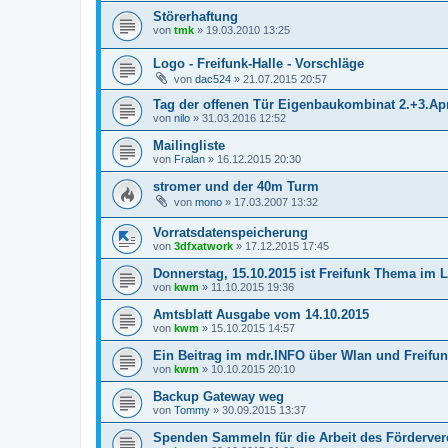
Störerhaftung
von
tmk
»
19.03.2010 13:25
Logo - Freifunk-Halle - Vorschläge
von
dac524
»
21.07.2015 20:57
Tag der offenen Tür Eigenbaukombinat 2.+3.Apr
von
nilo
»
31.03.2016 12:52
Mailingliste
von
Fralan
»
16.12.2015 20:30
stromer und der 40m Turm
von
mono
»
17.03.2007 13:32
Vorratsdatenspeicherung
von
3dfxatwork
»
17.12.2015 17:45
Donnerstag, 15.10.2015 ist Freifunk Thema im 
von
kwm
»
11.10.2015 19:36
Amtsblatt Ausgabe vom 14.10.2015
von
kwm
»
15.10.2015 14:57
Ein Beitrag im mdr.INFO über Wlan und Freifu
von
kwm
»
10.10.2015 20:10
Backup Gateway weg
von
Tommy
»
30.09.2015 13:37
Spenden Sammeln für die Arbeit des Förderver