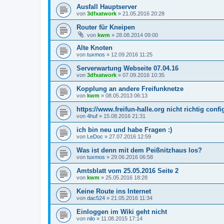
Ausfall Hauptserver
von
3dfxatwork
»
21.05.2016 20:28
Router für Kneipen
von
kwm
»
28.08.2014 09:00
Alte Knoten
von
tuxmos
»
12.09.2016 11:25
Serverwartung Webseite 07.04.16
von
3dfxatwork
»
07.09.2016 10:35
Kopplung an andere Freifunknetze
von
kwm
»
08.05.2013 06:13
https://www.freifun-halle.org nicht richtig confi
von
4huf
»
15.08.2016 21:31
ich bin neu und habe Fragen :)
von
LeDoc
»
27.07.2016 12:59
Was ist denn mit dem Peißnitzhaus los?
von
tuxmos
»
29.06.2016 06:58
Amtsblatt vom 25.05.2016 Seite 2
von
kwm
»
25.05.2016 18:28
Keine Route ins Internet
von
dac524
»
21.05.2016 11:34
Einloggen im Wiki geht nicht
von
nilo
»
11.08.2015 17:14