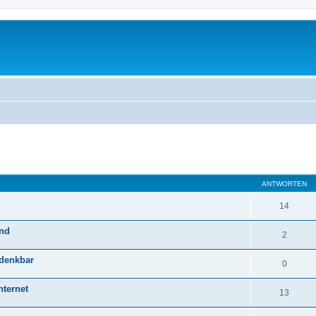
eiterte Suche
ANTWORTEN
14
and
2
 denkbar
0
nternet
13