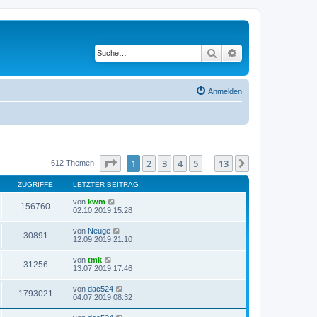
Suche
Erweiterte Suche
Anmelden
Seite
1
von
13
1
2
3
4
5
13
Nächste
612 Themen
…
ZUGRIFFE
LETZTER BEITRAG
von
kwm
156760
02.10.2019 15:28
von
Neuge
30891
12.09.2019 21:10
von
tmk
31256
13.07.2019 17:46
von
dac524
1793021
04.07.2019 08:32