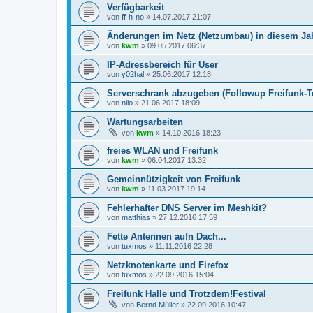
Verfügbarkeit
von
ff-h-no
»
14.07.2017 21:07
Änderungen im Netz (Netzumbau) in diesem Ja
von
kwm
»
09.05.2017 06:37
IP-Adressbereich für User
von
y02hal
»
25.06.2017 12:18
Serverschrank abzugeben (Followup Freifunk-Tr
von
nilo
»
21.06.2017 18:09
Wartungsarbeiten
von
kwm
»
14.10.2016 18:23
freies WLAN und Freifunk
von
kwm
»
06.04.2017 13:32
Gemeinnützigkeit von Freifunk
von
kwm
»
11.03.2017 19:14
Fehlerhafter DNS Server im Meshkit?
von
matthias
»
27.12.2016 17:59
Fette Antennen aufn Dach...
von
tuxmos
»
11.11.2016 22:28
Netzknotenkarte und Firefox
von
tuxmos
»
22.09.2016 15:04
Freifunk Halle und Trotzdem!Festival
von
Bernd Müller
»
22.09.2016 10:47