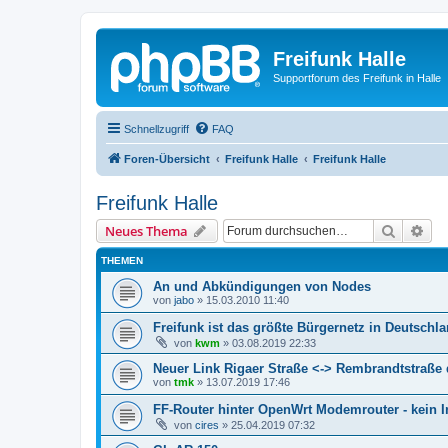
Freifunk Halle
Supportforum des Freifunk in Halle
Schnellzugriff
FAQ
Foren-Übersicht
Freifunk Halle
Freifunk Halle
Freifunk Halle
Suche
Erw
Neues Thema
THEMEN
An und Abkündigungen von Nodes
von
jabo
»
15.03.2010 11:40
Freifunk ist das größte Bürgernetz in Deutschl
von
kwm
»
03.08.2019 22:33
Neuer Link Rigaer Straße <-> Rembrandtstraße
von
tmk
»
13.07.2019 17:46
FF-Router hinter OpenWrt Modemrouter - kein I
von
cires
»
25.04.2019 07:32