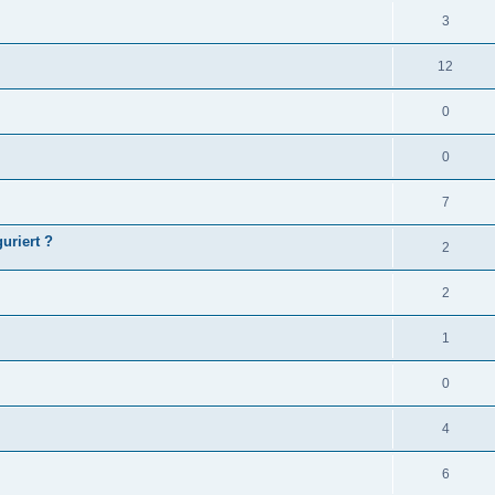
3
12
0
0
7
guriert ?
2
2
1
0
4
6