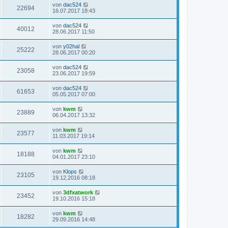
von
dac524
22694
16.07.2017 18:43
von
dac524
40012
28.06.2017 11:50
von
y02hal
25222
28.06.2017 00:20
von
dac524
23058
23.06.2017 19:59
von
dac524
61653
05.05.2017 07:00
von
kwm
23889
06.04.2017 13:32
von
kwm
23577
11.03.2017 19:14
von
kwm
18188
04.01.2017 23:10
von
Klops
23105
19.12.2016 08:18
von
3dfxatwork
23452
19.10.2016 15:18
von
kwm
18282
29.09.2016 14:48