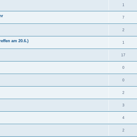
1
hr
7
2
effen am 20.6.)
1
17
0
0
2
3
4
2