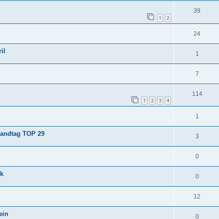
39
1
2
24
il
1
7
114
1
2
3
4
1
Landtag TOP 29
3
0
nk
0
12
ein
0