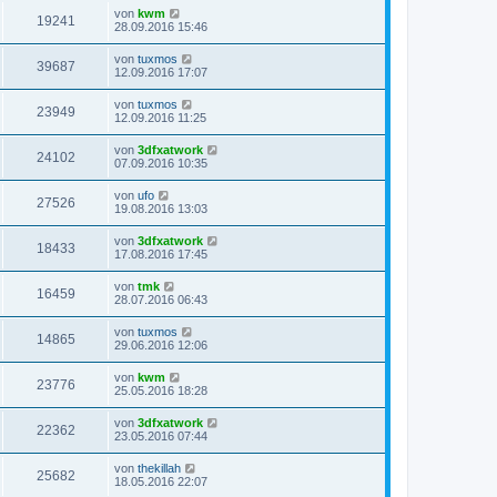
von
kwm
19241
28.09.2016 15:46
von
tuxmos
39687
12.09.2016 17:07
von
tuxmos
23949
12.09.2016 11:25
von
3dfxatwork
24102
07.09.2016 10:35
von
ufo
27526
19.08.2016 13:03
von
3dfxatwork
18433
17.08.2016 17:45
von
tmk
16459
28.07.2016 06:43
von
tuxmos
14865
29.06.2016 12:06
von
kwm
23776
25.05.2016 18:28
von
3dfxatwork
22362
23.05.2016 07:44
von
thekillah
25682
18.05.2016 22:07