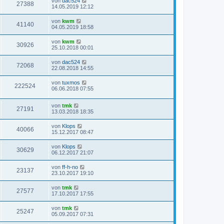
von
dac524
27388
14.05.2019 12:12
von
kwm
41140
04.05.2019 18:58
von
kwm
30926
25.10.2018 00:01
von
dac524
72068
22.08.2018 14:55
von
tuxmos
222524
06.06.2018 07:55
von
tmk
27191
13.03.2018 18:35
von
Klops
40066
15.12.2017 08:47
von
Klops
30629
06.12.2017 21:07
von
ff-h-no
23137
23.10.2017 19:10
von
tmk
27577
17.10.2017 17:55
von
tmk
25247
05.09.2017 07:31