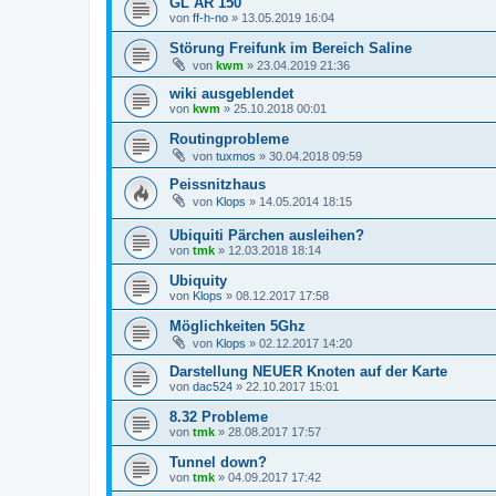
GL AR 150
von
ff-h-no
»
13.05.2019 16:04
Störung Freifunk im Bereich Saline
von
kwm
»
23.04.2019 21:36
wiki ausgeblendet
von
kwm
»
25.10.2018 00:01
Routingprobleme
von
tuxmos
»
30.04.2018 09:59
Peissnitzhaus
von
Klops
»
14.05.2014 18:15
Ubiquiti Pärchen ausleihen?
von
tmk
»
12.03.2018 18:14
Ubiquity
von
Klops
»
08.12.2017 17:58
Möglichkeiten 5Ghz
von
Klops
»
02.12.2017 14:20
Darstellung NEUER Knoten auf der Karte
von
dac524
»
22.10.2017 15:01
8.32 Probleme
von
tmk
»
28.08.2017 17:57
Tunnel down?
von
tmk
»
04.09.2017 17:42