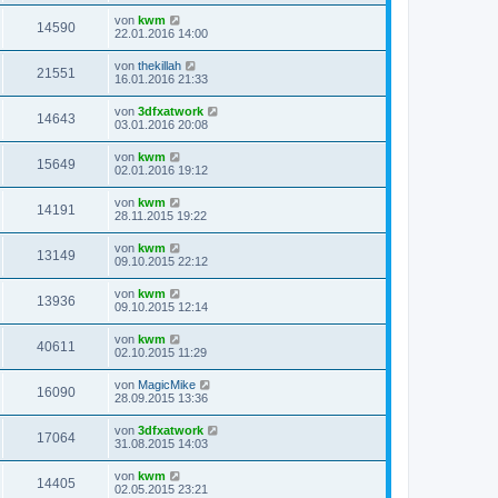
von
kwm
14590
22.01.2016 14:00
von
thekillah
21551
16.01.2016 21:33
von
3dfxatwork
14643
03.01.2016 20:08
von
kwm
15649
02.01.2016 19:12
von
kwm
14191
28.11.2015 19:22
von
kwm
13149
09.10.2015 22:12
von
kwm
13936
09.10.2015 12:14
von
kwm
40611
02.10.2015 11:29
von
MagicMike
16090
28.09.2015 13:36
von
3dfxatwork
17064
31.08.2015 14:03
von
kwm
14405
02.05.2015 23:21