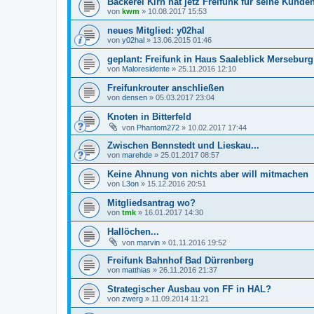
Bäckerei Kirn hat jetz Freifunk für seine Kunde
von
kwm
»
10.08.2017 15:53
neues Mitglied: y02hal
von
y02hal
»
13.06.2015 01:46
geplant: Freifunk in Haus Saaleblick Merseburg
von
Maloresidente
»
25.11.2016 12:10
Freifunkrouter anschließen
von
densen
»
05.03.2017 23:04
Knoten in Bitterfeld
von
Phantom272
»
10.02.2017 17:44
Zwischen Bennstedt und Lieskau...
von
marehde
»
25.01.2017 08:57
Keine Ahnung von nichts aber will mitmachen
von
L3on
»
15.12.2016 20:51
Mitgliedsantrag wo?
von
tmk
»
16.01.2017 14:30
Hallöchen...
von
marvin
»
01.11.2016 19:52
Freifunk Bahnhof Bad Dürrenberg
von
matthias
»
26.11.2016 21:37
Strategischer Ausbau von FF in HAL?
von
zwerg
»
11.09.2014 11:21