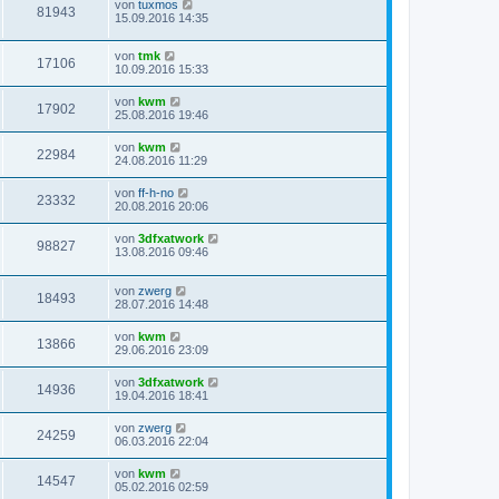
von
tuxmos
81943
15.09.2016 14:35
von
tmk
17106
10.09.2016 15:33
von
kwm
17902
25.08.2016 19:46
von
kwm
22984
24.08.2016 11:29
von
ff-h-no
23332
20.08.2016 20:06
von
3dfxatwork
98827
13.08.2016 09:46
von
zwerg
18493
28.07.2016 14:48
von
kwm
13866
29.06.2016 23:09
von
3dfxatwork
14936
19.04.2016 18:41
von
zwerg
24259
06.03.2016 22:04
von
kwm
14547
05.02.2016 02:59