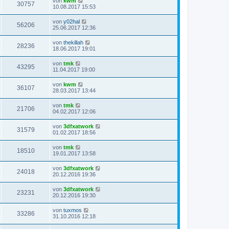
von
kwm
30757
10.08.2017 15:53
von
y02hal
56206
25.06.2017 12:36
von
thekillah
28236
18.06.2017 19:01
von
tmk
43295
11.04.2017 19:00
von
kwm
36107
28.03.2017 13:44
von
tmk
21706
04.02.2017 12:06
von
3dfxatwork
31579
01.02.2017 18:56
von
tmk
18510
19.01.2017 13:58
von
3dfxatwork
24018
20.12.2016 19:36
von
3dfxatwork
23231
20.12.2016 19:30
von
tuxmos
33286
31.10.2016 12:18