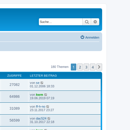
Suche
Erweiterte Suche
Anmelden
1
2
3
4
Nächste
180 Themen
ZUGRIFFE
LETZTER BEITRAG
von
se
27082
01.12.2006 18:33
von
kwm
64986
19.06.2019 07:19
von
ff-h-no
31089
23.11.2017 23:27
von
dac524
56599
31.10.2017 22:18