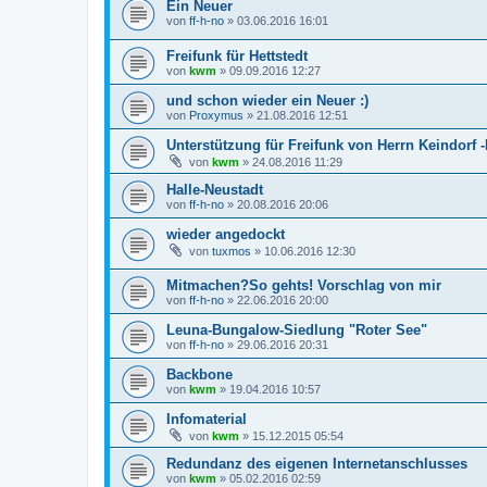
Ein Neuer
von
ff-h-no
»
03.06.2016 16:01
Freifunk für Hettstedt
von
kwm
»
09.09.2016 12:27
und schon wieder ein Neuer :)
von
Proxymus
»
21.08.2016 12:51
Unterstützung für Freifunk von Herrn Keindorf 
von
kwm
»
24.08.2016 11:29
Halle-Neustadt
von
ff-h-no
»
20.08.2016 20:06
wieder angedockt
von
tuxmos
»
10.06.2016 12:30
Mitmachen?So gehts! Vorschlag von mir
von
ff-h-no
»
22.06.2016 20:00
Leuna-Bungalow-Siedlung "Roter See"
von
ff-h-no
»
29.06.2016 20:31
Backbone
von
kwm
»
19.04.2016 10:57
Infomaterial
von
kwm
»
15.12.2015 05:54
Redundanz des eigenen Internetanschlusses
von
kwm
»
05.02.2016 02:59