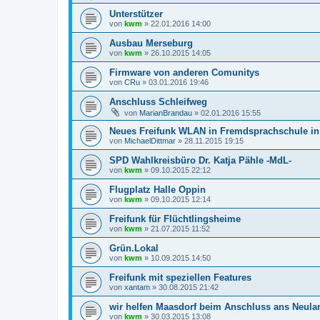
Unterstützer
von
kwm
»
22.01.2016 14:00
Ausbau Merseburg
von
kwm
»
26.10.2015 14:05
Firmware von anderen Comunitys
von
CRu
»
03.01.2016 19:46
Anschluss Schleifweg
von
MarianBrandau
»
02.01.2016 15:55
Neues Freifunk WLAN in Fremdsprachschule in
von
MichaelDittmar
»
28.11.2015 19:15
SPD Wahlkreisbüro Dr. Katja Pähle -MdL-
von
kwm
»
09.10.2015 22:12
Flugplatz Halle Oppin
von
kwm
»
09.10.2015 12:14
Freifunk für Flüchtlingsheime
von
kwm
»
21.07.2015 11:52
Grün.Lokal
von
kwm
»
10.09.2015 14:50
Freifunk mit speziellen Features
von
xantam
»
30.08.2015 21:42
wir helfen Maasdorf beim Anschluss ans Neula
von
kwm
»
30.03.2015 13:08