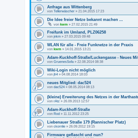
Anfrage aus Wittenberg
von
Tellerwäscher
»
21.04.2015 17:23
Die Idee freier Netze bekannt machen ...
von
kwm
»
27.02.2015 21:49
Freifunk im Umland, PLZ06258
von
jnkm
»
27.03.2015 09:48
WLAN für alle - Freie Funknetze in der Praxis
von
kwm
»
14.01.2015 13:21
Adam-Kuckhoff-Straße/Luckengasse - Neues Mi
von
GruenesSofa
»
22.08.2014 08:38
Wiki-Login nicht möglich
von
jh4
»
04.08.2014 18:03
neues Mitglied: dac524
von
dac524
»
08.05.2014 08:13
(kleine) Erweiterung des Netzes in der Marthast
von
rAtz
»
26.09.2013 12:57
Adam-Kuckhoff-Straße
von
Rod
»
11.11.2012 23:25
Liebenauer Straße 179 (Rannischer Platz)
von
ckornlie
»
26.09.2012 19:15
Firmware geflascht und nun?