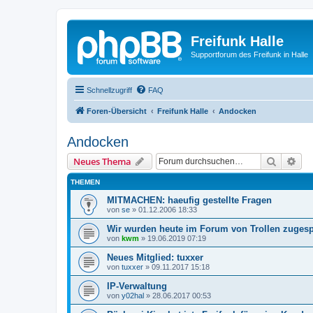
Freifunk Halle
Supportforum des Freifunk in Halle
Schnellzugriff
FAQ
Foren-Übersicht
Freifunk Halle
Andocken
Andocken
Suche
Erw
Neues Thema
THEMEN
MITMACHEN: haeufig gestellte Fragen
von
se
»
01.12.2006 18:33
Wir wurden heute im Forum von Trollen zuges
von
kwm
»
19.06.2019 07:19
Neues Mitglied: tuxxer
von
tuxxer
»
09.11.2017 15:18
IP-Verwaltung
von
y02hal
»
28.06.2017 00:53