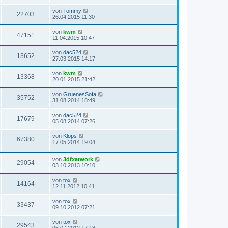
von
Tommy
22703
26.04.2015 11:30
von
kwm
47151
11.04.2015 10:47
von
dac524
13652
27.03.2015 14:17
von
kwm
13368
20.01.2015 21:42
von
GruenesSofa
35752
31.08.2014 18:49
von
dac524
17679
05.08.2014 07:26
von
Klops
67380
17.05.2014 19:04
von
3dfxatwork
29054
03.10.2013 10:10
von
tox
14164
12.11.2012 10:41
von
tox
33437
09.10.2012 07:21
von
tox
29543