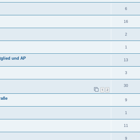
6
16
2
1
tglied und AP
13
3
30
1
2
raße
9
1
11
9