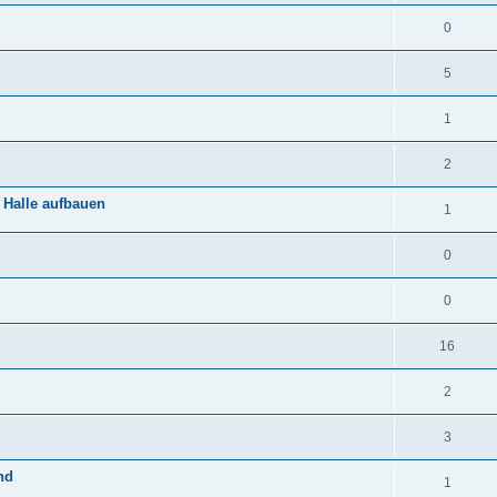
0
5
1
2
 Halle aufbauen
1
0
0
16
2
3
nd
1