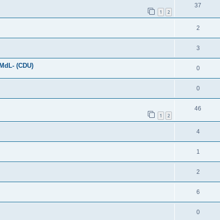
37
1
2
2
3
-MdL- (CDU)
0
0
46
1
2
4
1
2
6
0