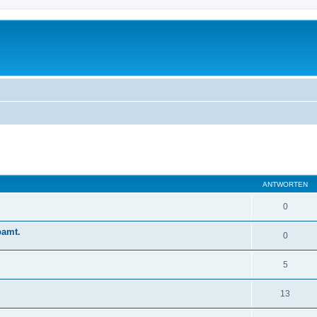
eiterte Suche
ANTWORTEN
0
pamt.
0
5
13