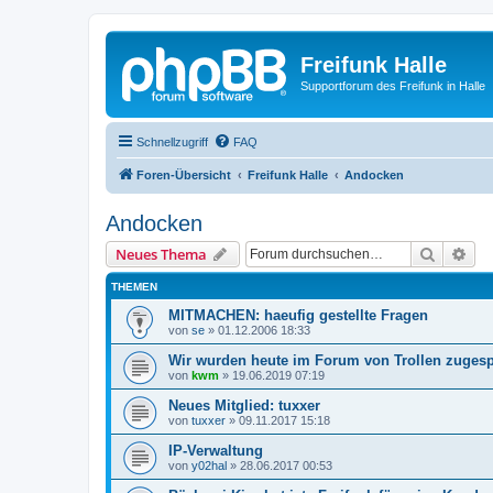
Freifunk Halle
Supportforum des Freifunk in Halle
Schnellzugriff
FAQ
Foren-Übersicht
Freifunk Halle
Andocken
Andocken
Suche
Erw
Neues Thema
THEMEN
MITMACHEN: haeufig gestellte Fragen
von
se
»
01.12.2006 18:33
Wir wurden heute im Forum von Trollen zuges
von
kwm
»
19.06.2019 07:19
Neues Mitglied: tuxxer
von
tuxxer
»
09.11.2017 15:18
IP-Verwaltung
von
y02hal
»
28.06.2017 00:53