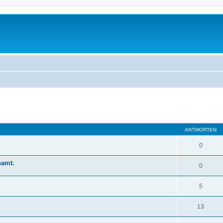
eiterte Suche
ANTWORTEN
0
pamt.
0
5
13