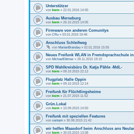
Unterstützer
von
kwm
»
22.01.2016 14:00
Ausbau Merseburg
von
kwm
»
26.10.2015 14:05
Firmware von anderen Comunitys
von
CRu
»
03.01.2016 19:46
Anschluss Schleifweg
von
MarianBrandau
»
02.01.2016 15:55
Neues Freifunk WLAN in Fremdsprachschule in
von
MichaelDittmar
»
28.11.2015 19:15
SPD Wahlkreisbüro Dr. Katja Pähle -MdL-
von
kwm
»
09.10.2015 22:12
Flugplatz Halle Oppin
von
kwm
»
09.10.2015 12:14
Freifunk für Flüchtlingsheime
von
kwm
»
21.07.2015 11:52
Grün.Lokal
von
kwm
»
10.09.2015 14:50
Freifunk mit speziellen Features
von
xantam
»
30.08.2015 21:42
wir helfen Maasdorf beim Anschluss ans Neula
von
kwm
»
30.03.2015 13:08