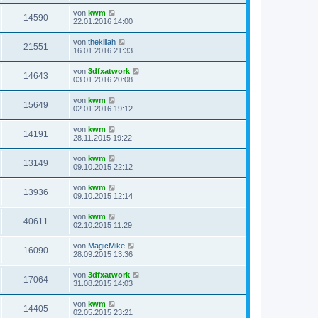
von
kwm
14590
22.01.2016 14:00
von
thekillah
21551
16.01.2016 21:33
von
3dfxatwork
14643
03.01.2016 20:08
von
kwm
15649
02.01.2016 19:12
von
kwm
14191
28.11.2015 19:22
von
kwm
13149
09.10.2015 22:12
von
kwm
13936
09.10.2015 12:14
von
kwm
40611
02.10.2015 11:29
von
MagicMike
16090
28.09.2015 13:36
von
3dfxatwork
17064
31.08.2015 14:03
von
kwm
14405
02.05.2015 23:21