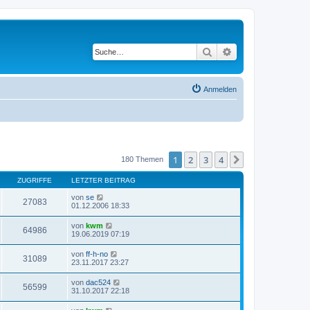
Suche
Erweiterte Suche
Anmelden
1
2
3
4
Nächste
180 Themen
ZUGRIFFE
LETZTER BEITRAG
von
se
27083
01.12.2006 18:33
von
kwm
64986
19.06.2019 07:19
von
ff-h-no
31089
23.11.2017 23:27
von
dac524
56599
31.10.2017 22:18