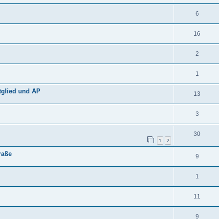
6
16
2
1
tglied und AP
13
3
30
1
2
raße
9
1
11
9