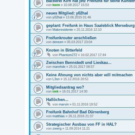
Bäckerei Kirn hat jetz Freifunk für seine Kunde
von
kwm
»
10.08.2017 15:53
neues Mitglied: y02hal
von
y02hal
»
13.06.2015 01:46
geplant: Freifunk in Haus Saaleblick Merseburg
von
Maloresidente
»
25.11.2016 12:10
Freifunkrouter anschließen
von
densen
»
05.03.2017 23:04
Knoten in Bitterfeld
von
Phantom272
»
10.02.2017 17:44
Zwischen Bennstedt und Lieskau...
von
marehde
»
25.01.2017 08:57
Keine Ahnung von nichts aber will mitmachen
von
L3on
»
15.12.2016 20:51
Mitgliedsantrag wo?
von
tmk
»
16.01.2017 14:30
Hallöchen...
von
marvin
»
01.11.2016 19:52
Freifunk Bahnhof Bad Dürrenberg
von
matthias
»
26.11.2016 21:37
Strategischer Ausbau von FF in HAL?
von
zwerg
»
11.09.2014 11:21