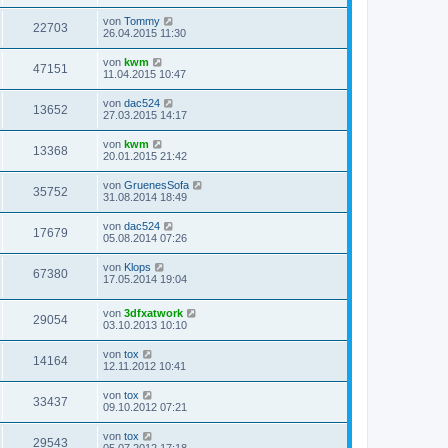
von
Tommy
22703
26.04.2015 11:30
von
kwm
47151
11.04.2015 10:47
von
dac524
13652
27.03.2015 14:17
von
kwm
13368
20.01.2015 21:42
von
GruenesSofa
35752
31.08.2014 18:49
von
dac524
17679
05.08.2014 07:26
von
Klops
67380
17.05.2014 19:04
von
3dfxatwork
29054
03.10.2013 10:10
von
tox
14164
12.11.2012 10:41
von
tox
33437
09.10.2012 07:21
von
tox
29543