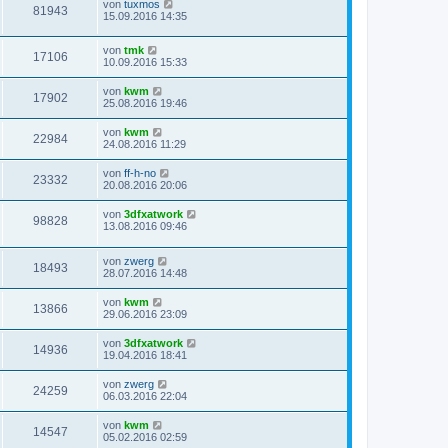
von
tuxmos
81943
15.09.2016 14:35
von
tmk
17106
10.09.2016 15:33
von
kwm
17902
25.08.2016 19:46
von
kwm
22984
24.08.2016 11:29
von
ff-h-no
23332
20.08.2016 20:06
von
3dfxatwork
98828
13.08.2016 09:46
von
zwerg
18493
28.07.2016 14:48
von
kwm
13866
29.06.2016 23:09
von
3dfxatwork
14936
19.04.2016 18:41
von
zwerg
24259
06.03.2016 22:04
von
kwm
14547
05.02.2016 02:59