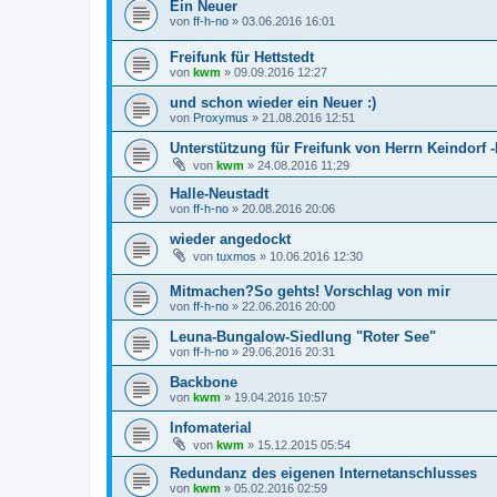
Ein Neuer
von
ff-h-no
»
03.06.2016 16:01
Freifunk für Hettstedt
von
kwm
»
09.09.2016 12:27
und schon wieder ein Neuer :)
von
Proxymus
»
21.08.2016 12:51
Unterstützung für Freifunk von Herrn Keindorf 
von
kwm
»
24.08.2016 11:29
Halle-Neustadt
von
ff-h-no
»
20.08.2016 20:06
wieder angedockt
von
tuxmos
»
10.06.2016 12:30
Mitmachen?So gehts! Vorschlag von mir
von
ff-h-no
»
22.06.2016 20:00
Leuna-Bungalow-Siedlung "Roter See"
von
ff-h-no
»
29.06.2016 20:31
Backbone
von
kwm
»
19.04.2016 10:57
Infomaterial
von
kwm
»
15.12.2015 05:54
Redundanz des eigenen Internetanschlusses
von
kwm
»
05.02.2016 02:59