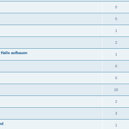
0
5
1
2
 Halle aufbauen
1
0
0
16
2
3
nd
1