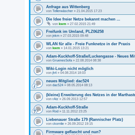
Anfrage aus Wittenberg
von
Tellerwäscher
»
21.04.2015 17:23
Die Idee freier Netze bekannt machen ...
von
kwm
»
27.02.2015 21:49
Freifunk im Umland, PLZ06258
von
jnkm
»
27.03.2015 09:48
WLAN für alle - Freie Funknetze in der Praxis
von
kwm
»
14.01.2015 13:21
Adam-Kuckhoff-Straße/Luckengasse - Neues Mi
von
GruenesSofa
»
22.08.2014 08:38
Wiki-Login nicht möglich
von
jh4
»
04.08.2014 18:03
neues Mitglied: dac524
von
dac524
»
08.05.2014 08:13
(kleine) Erweiterung des Netzes in der Marthast
von
rAtz
»
26.09.2013 12:57
Adam-Kuckhoff-Straße
von
Rod
»
11.11.2012 23:25
Liebenauer Straße 179 (Rannischer Platz)
von
ckornlie
»
26.09.2012 19:15
Firmware geflascht und nun?