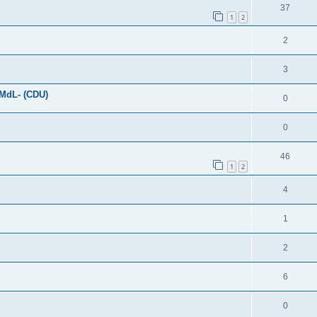
37
1
2
2
3
-MdL- (CDU)
0
0
46
1
2
4
1
2
6
0