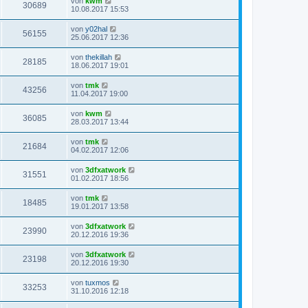
von
kwm
30689
10.08.2017 15:53
von
y02hal
56155
25.06.2017 12:36
von
thekillah
28185
18.06.2017 19:01
von
tmk
43256
11.04.2017 19:00
von
kwm
36085
28.03.2017 13:44
von
tmk
21684
04.02.2017 12:06
von
3dfxatwork
31551
01.02.2017 18:56
von
tmk
18485
19.01.2017 13:58
von
3dfxatwork
23990
20.12.2016 19:36
von
3dfxatwork
23198
20.12.2016 19:30
von
tuxmos
33253
31.10.2016 12:18