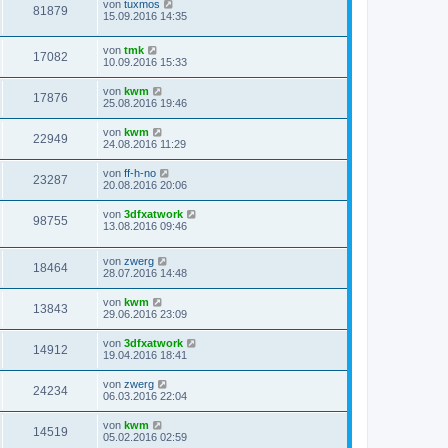
von
tuxmos
81879
15.09.2016 14:35
von
tmk
17082
10.09.2016 15:33
von
kwm
17876
25.08.2016 19:46
von
kwm
22949
24.08.2016 11:29
von
ff-h-no
23287
20.08.2016 20:06
von
3dfxatwork
98755
13.08.2016 09:46
von
zwerg
18464
28.07.2016 14:48
von
kwm
13843
29.06.2016 23:09
von
3dfxatwork
14912
19.04.2016 18:41
von
zwerg
24234
06.03.2016 22:04
von
kwm
14519
05.02.2016 02:59