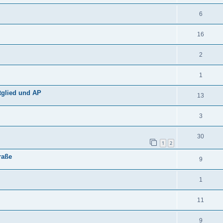
6
16
2
1
tglied und AP
13
3
30
1
2
raße
9
1
11
9