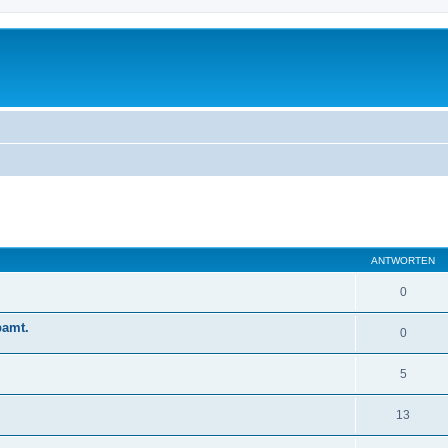
eiterte Suche
ANTWORTEN
0
pamt.
0
5
13