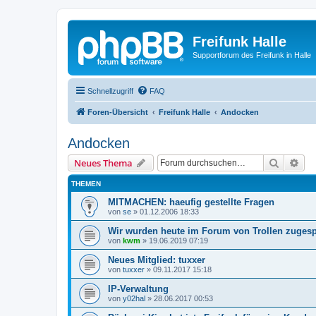
Freifunk Halle
Supportforum des Freifunk in Halle
Schnellzugriff
FAQ
Foren-Übersicht
Freifunk Halle
Andocken
Andocken
Suche
Erw
Neues Thema
THEMEN
MITMACHEN: haeufig gestellte Fragen
von
se
»
01.12.2006 18:33
Wir wurden heute im Forum von Trollen zuges
von
kwm
»
19.06.2019 07:19
Neues Mitglied: tuxxer
von
tuxxer
»
09.11.2017 15:18
IP-Verwaltung
von
y02hal
»
28.06.2017 00:53