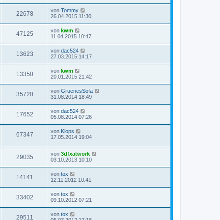
von
Tommy
22678
26.04.2015 11:30
von
kwm
47125
11.04.2015 10:47
von
dac524
13623
27.03.2015 14:17
von
kwm
13350
20.01.2015 21:42
von
GruenesSofa
35720
31.08.2014 18:49
von
dac524
17652
05.08.2014 07:26
von
Klops
67347
17.05.2014 19:04
von
3dfxatwork
29035
03.10.2013 10:10
von
tox
14141
12.11.2012 10:41
von
tox
33402
09.10.2012 07:21
von
tox
29511