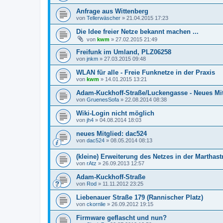
Anfrage aus Wittenberg
von
Tellerwäscher
»
21.04.2015 17:23
Die Idee freier Netze bekannt machen ...
von
kwm
»
27.02.2015 21:49
Freifunk im Umland, PLZ06258
von
jnkm
»
27.03.2015 09:48
WLAN für alle - Freie Funknetze in der Praxis
von
kwm
»
14.01.2015 13:21
Adam-Kuckhoff-Straße/Luckengasse - Neues Mi
von
GruenesSofa
»
22.08.2014 08:38
Wiki-Login nicht möglich
von
jh4
»
04.08.2014 18:03
neues Mitglied: dac524
von
dac524
»
08.05.2014 08:13
(kleine) Erweiterung des Netzes in der Marthast
von
rAtz
»
26.09.2013 12:57
Adam-Kuckhoff-Straße
von
Rod
»
11.11.2012 23:25
Liebenauer Straße 179 (Rannischer Platz)
von
ckornlie
»
26.09.2012 19:15
Firmware geflascht und nun?