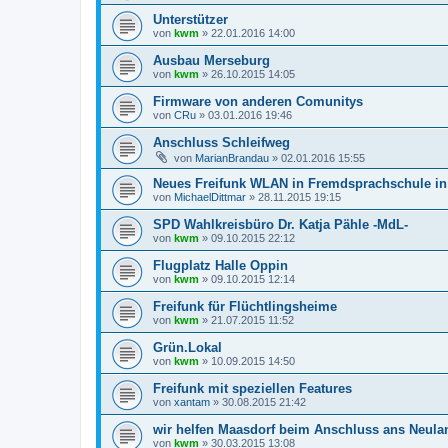
Unterstützer
von
kwm
»
22.01.2016 14:00
Ausbau Merseburg
von
kwm
»
26.10.2015 14:05
Firmware von anderen Comunitys
von
CRu
»
03.01.2016 19:46
Anschluss Schleifweg
von
MarianBrandau
»
02.01.2016 15:55
Neues Freifunk WLAN in Fremdsprachschule in
von
MichaelDittmar
»
28.11.2015 19:15
SPD Wahlkreisbüro Dr. Katja Pähle -MdL-
von
kwm
»
09.10.2015 22:12
Flugplatz Halle Oppin
von
kwm
»
09.10.2015 12:14
Freifunk für Flüchtlingsheime
von
kwm
»
21.07.2015 11:52
Grün.Lokal
von
kwm
»
10.09.2015 14:50
Freifunk mit speziellen Features
von
xantam
»
30.08.2015 21:42
wir helfen Maasdorf beim Anschluss ans Neula
von
kwm
»
30.03.2015 13:08