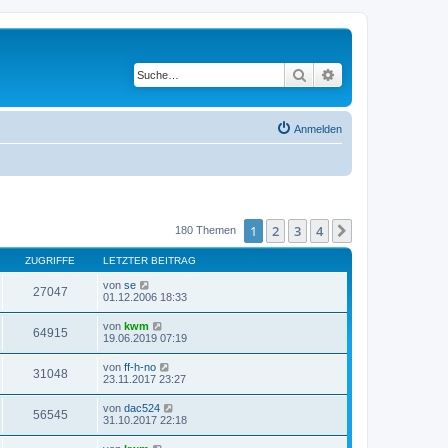
Suche
Erweiterte Suche
Anmelden
1
2
3
4
Nächste
180 Themen
ZUGRIFFE
LETZTER BEITRAG
von
se
27047
01.12.2006 18:33
von
kwm
64915
19.06.2019 07:19
von
ff-h-no
31048
23.11.2017 23:27
von
dac524
56545
31.10.2017 22:18