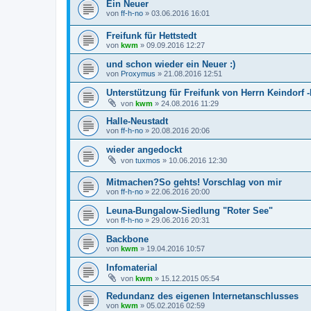
Ein Neuer
von
ff-h-no
»
03.06.2016 16:01
Freifunk für Hettstedt
von
kwm
»
09.09.2016 12:27
und schon wieder ein Neuer :)
von
Proxymus
»
21.08.2016 12:51
Unterstützung für Freifunk von Herrn Keindorf 
von
kwm
»
24.08.2016 11:29
Halle-Neustadt
von
ff-h-no
»
20.08.2016 20:06
wieder angedockt
von
tuxmos
»
10.06.2016 12:30
Mitmachen?So gehts! Vorschlag von mir
von
ff-h-no
»
22.06.2016 20:00
Leuna-Bungalow-Siedlung "Roter See"
von
ff-h-no
»
29.06.2016 20:31
Backbone
von
kwm
»
19.04.2016 10:57
Infomaterial
von
kwm
»
15.12.2015 05:54
Redundanz des eigenen Internetanschlusses
von
kwm
»
05.02.2016 02:59