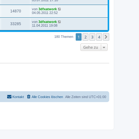
05.07.2012 17:18
von
3dfxatwork
14870
04.05.2011 22:52
von
3dfxatwork
33285
11.04.2011 19:08
1
2
3
4
Nächste
180 Themen
Gehe zu
Kontakt
Alle Cookies löschen
Alle Zeiten sind
UTC+01:00