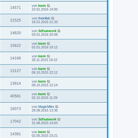
von
kwm
14571
22.01.2016 14:00
von
thekillah
21525
16.01.2016 21:33
von
3dfxatwork
14620
03.01.2016 20:08
von
kwm
15622
02.01.2016 19:12
von
kwm
14166
28.11.2015 19:22
von
kwm
13127
09.10.2015 22:12
von
kwm
13914
09.10.2015 12:14
von
kwm
40581
02.10.2015 11:29
von
MagicMike
16073
28.09.2015 13:36
von
3dfxatwork
17042
31.08.2015 14:03
von
kwm
14381
02.05.2015 23:21