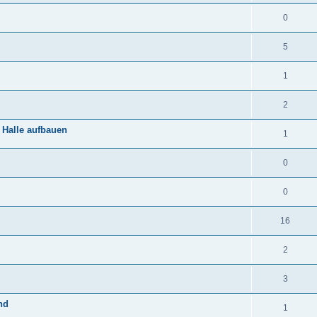
0
5
1
2
 Halle aufbauen
1
0
0
16
2
3
nd
1