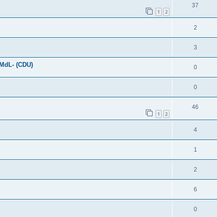
37
1
2
2
3
-MdL- (CDU)
0
0
46
1
2
4
1
2
6
0