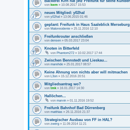
Bäckerei Kirn hat jetz Freifunk für seine Kunde
von
kwm
»
10.08.2017 15:53
neues Mitglied: y02hal
von
y02hal
»
13.06.2015 01:46
geplant: Freifunk in Haus Saaleblick Merseburg
von
Maloresidente
»
25.11.2016 12:10
Freifunkrouter anschließen
von
densen
»
05.03.2017 23:04
Knoten in Bitterfeld
von
Phantom272
»
10.02.2017 17:44
Zwischen Bennstedt und Lieskau...
von
marehde
»
25.01.2017 08:57
Keine Ahnung von nichts aber will mitmachen
von
L3on
»
15.12.2016 20:51
Mitgliedsantrag wo?
von
tmk
»
16.01.2017 14:30
Hallöchen...
von
marvin
»
01.11.2016 19:52
Freifunk Bahnhof Bad Dürrenberg
von
matthias
»
26.11.2016 21:37
Strategischer Ausbau von FF in HAL?
von
zwerg
»
11.09.2014 11:21