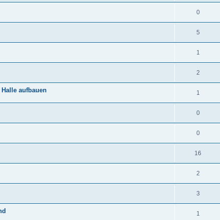
0
5
1
2
 Halle aufbauen
1
0
0
16
2
3
nd
1