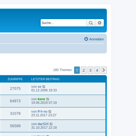
Suche
Erweiterte Suche
Anmelden
1
2
3
4
Nächste
180 Themen
ZUGRIFFE
LETZTER BEITRAG
von
se
27075
01.12.2006 18:33
von
kwm
64973
19.06.2019 07:19
von
ff-h-no
31078
23.11.2017 23:27
von
dac524
56589
31.10.2017 22:18