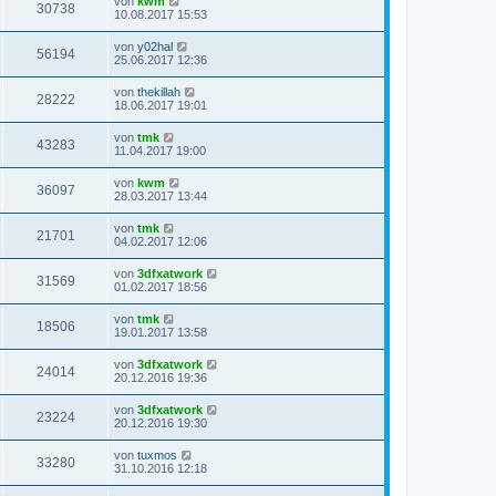
von
kwm
30738
10.08.2017 15:53
von
y02hal
56194
25.06.2017 12:36
von
thekillah
28222
18.06.2017 19:01
von
tmk
43283
11.04.2017 19:00
von
kwm
36097
28.03.2017 13:44
von
tmk
21701
04.02.2017 12:06
von
3dfxatwork
31569
01.02.2017 18:56
von
tmk
18506
19.01.2017 13:58
von
3dfxatwork
24014
20.12.2016 19:36
von
3dfxatwork
23224
20.12.2016 19:30
von
tuxmos
33280
31.10.2016 12:18