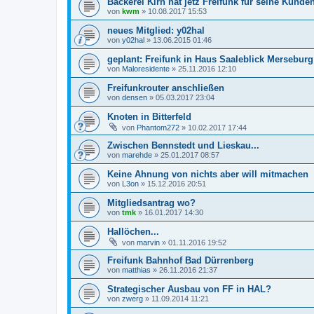
Bäckerei Kirn hat jetz Freifunk für seine Kunde
von
kwm
»
10.08.2017 15:53
neues Mitglied: y02hal
von
y02hal
»
13.06.2015 01:46
geplant: Freifunk in Haus Saaleblick Merseburg
von
Maloresidente
»
25.11.2016 12:10
Freifunkrouter anschließen
von
densen
»
05.03.2017 23:04
Knoten in Bitterfeld
von
Phantom272
»
10.02.2017 17:44
Zwischen Bennstedt und Lieskau...
von
marehde
»
25.01.2017 08:57
Keine Ahnung von nichts aber will mitmachen
von
L3on
»
15.12.2016 20:51
Mitgliedsantrag wo?
von
tmk
»
16.01.2017 14:30
Hallöchen...
von
marvin
»
01.11.2016 19:52
Freifunk Bahnhof Bad Dürrenberg
von
matthias
»
26.11.2016 21:37
Strategischer Ausbau von FF in HAL?
von
zwerg
»
11.09.2014 11:21