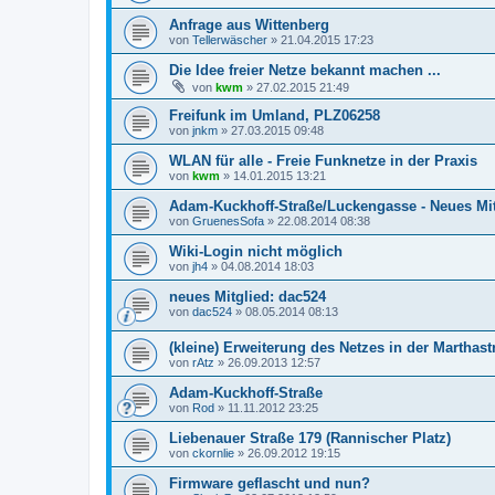
Anfrage aus Wittenberg
von
Tellerwäscher
»
21.04.2015 17:23
Die Idee freier Netze bekannt machen ...
von
kwm
»
27.02.2015 21:49
Freifunk im Umland, PLZ06258
von
jnkm
»
27.03.2015 09:48
WLAN für alle - Freie Funknetze in der Praxis
von
kwm
»
14.01.2015 13:21
Adam-Kuckhoff-Straße/Luckengasse - Neues Mi
von
GruenesSofa
»
22.08.2014 08:38
Wiki-Login nicht möglich
von
jh4
»
04.08.2014 18:03
neues Mitglied: dac524
von
dac524
»
08.05.2014 08:13
(kleine) Erweiterung des Netzes in der Marthast
von
rAtz
»
26.09.2013 12:57
Adam-Kuckhoff-Straße
von
Rod
»
11.11.2012 23:25
Liebenauer Straße 179 (Rannischer Platz)
von
ckornlie
»
26.09.2012 19:15
Firmware geflascht und nun?