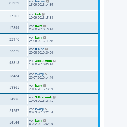
von
tuxmos
81929
15.09.2016 14:35
von
tmk
17101
10.09.2016 15:33
von
kwm
17899
25.08.2016 19:46
von
kwm
22976
24.08.2016 11:29
von
ff-h-no
23329
20.08.2016 20:06
von
3dfxatwork
98813
13.08.2016 09:46
von
zwerg
18484
28.07.2016 14:48
von
kwm
13861
29.06.2016 23:09
von
3dfxatwork
14936
19.04.2016 18:41
von
zwerg
24257
06.03.2016 22:04
von
kwm
14544
05.02.2016 02:59