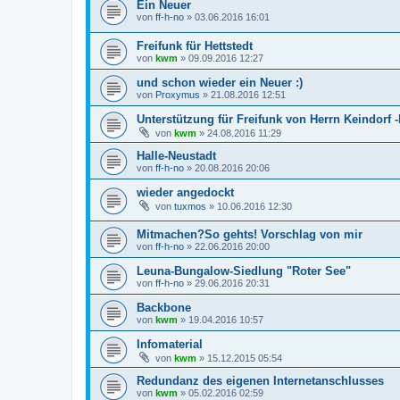
Ein Neuer
von
ff-h-no
»
03.06.2016 16:01
Freifunk für Hettstedt
von
kwm
»
09.09.2016 12:27
und schon wieder ein Neuer :)
von
Proxymus
»
21.08.2016 12:51
Unterstützung für Freifunk von Herrn Keindorf 
von
kwm
»
24.08.2016 11:29
Halle-Neustadt
von
ff-h-no
»
20.08.2016 20:06
wieder angedockt
von
tuxmos
»
10.06.2016 12:30
Mitmachen?So gehts! Vorschlag von mir
von
ff-h-no
»
22.06.2016 20:00
Leuna-Bungalow-Siedlung "Roter See"
von
ff-h-no
»
29.06.2016 20:31
Backbone
von
kwm
»
19.04.2016 10:57
Infomaterial
von
kwm
»
15.12.2015 05:54
Redundanz des eigenen Internetanschlusses
von
kwm
»
05.02.2016 02:59