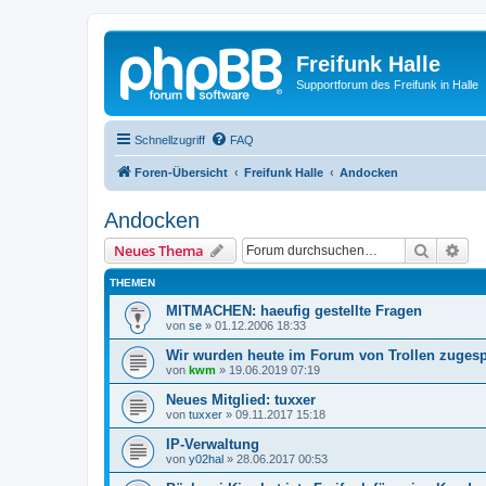
Freifunk Halle
Supportforum des Freifunk in Halle
Schnellzugriff
FAQ
Foren-Übersicht
Freifunk Halle
Andocken
Andocken
Suche
Erw
Neues Thema
THEMEN
MITMACHEN: haeufig gestellte Fragen
von
se
»
01.12.2006 18:33
Wir wurden heute im Forum von Trollen zuges
von
kwm
»
19.06.2019 07:19
Neues Mitglied: tuxxer
von
tuxxer
»
09.11.2017 15:18
IP-Verwaltung
von
y02hal
»
28.06.2017 00:53