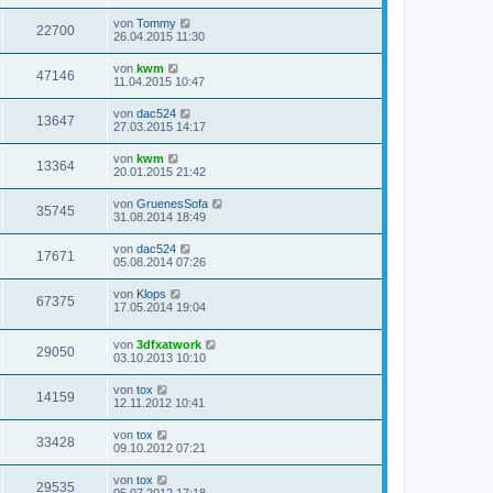
von
Tommy
22700
26.04.2015 11:30
von
kwm
47146
11.04.2015 10:47
von
dac524
13647
27.03.2015 14:17
von
kwm
13364
20.01.2015 21:42
von
GruenesSofa
35745
31.08.2014 18:49
von
dac524
17671
05.08.2014 07:26
von
Klops
67375
17.05.2014 19:04
von
3dfxatwork
29050
03.10.2013 10:10
von
tox
14159
12.11.2012 10:41
von
tox
33428
09.10.2012 07:21
von
tox
29535