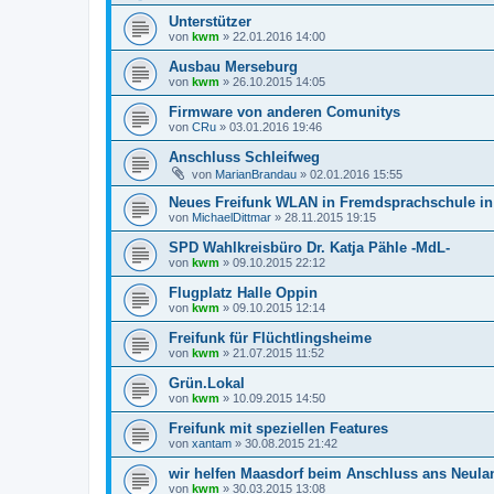
Unterstützer
von
kwm
»
22.01.2016 14:00
Ausbau Merseburg
von
kwm
»
26.10.2015 14:05
Firmware von anderen Comunitys
von
CRu
»
03.01.2016 19:46
Anschluss Schleifweg
von
MarianBrandau
»
02.01.2016 15:55
Neues Freifunk WLAN in Fremdsprachschule in
von
MichaelDittmar
»
28.11.2015 19:15
SPD Wahlkreisbüro Dr. Katja Pähle -MdL-
von
kwm
»
09.10.2015 22:12
Flugplatz Halle Oppin
von
kwm
»
09.10.2015 12:14
Freifunk für Flüchtlingsheime
von
kwm
»
21.07.2015 11:52
Grün.Lokal
von
kwm
»
10.09.2015 14:50
Freifunk mit speziellen Features
von
xantam
»
30.08.2015 21:42
wir helfen Maasdorf beim Anschluss ans Neula
von
kwm
»
30.03.2015 13:08