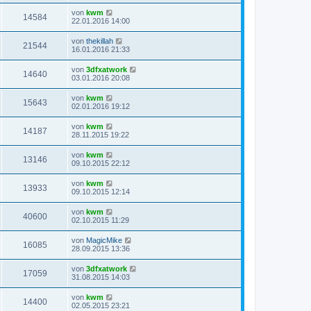
von
kwm
14584
22.01.2016 14:00
von
thekillah
21544
16.01.2016 21:33
von
3dfxatwork
14640
03.01.2016 20:08
von
kwm
15643
02.01.2016 19:12
von
kwm
14187
28.11.2015 19:22
von
kwm
13146
09.10.2015 22:12
von
kwm
13933
09.10.2015 12:14
von
kwm
40600
02.10.2015 11:29
von
MagicMike
16085
28.09.2015 13:36
von
3dfxatwork
17059
31.08.2015 14:03
von
kwm
14400
02.05.2015 23:21