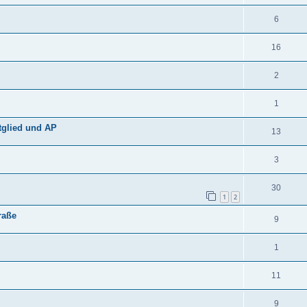
6
16
2
1
tglied und AP
13
3
30
1
2
raße
9
1
11
9