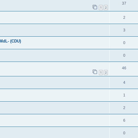
37
1
2
2
3
-MdL- (CDU)
0
0
46
1
2
4
1
2
6
0