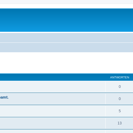
eiterte Suche
ANTWORTEN
0
pamt.
0
5
13