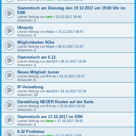
Stammtisch am Dienstag den 19.12.2017 um 19:00 Uhr im
EBK
Letzter Beitrag von
tmk
«
19.12.2017 18:40
Antworten:
1
Ubiquity
Letzter Beitrag von
Klops
«
15.12.2017 08:47
Antworten:
5
Möglichkeiten 5Ghz
Letzter Beitrag von
Klops
«
06.12.2017 21:07
Antworten:
2
Stammtisch am 6.12.
Letzter Beitrag von
dac524
«
06.12.2017 16:35
Antworten:
2
Neues Mitglied: tuxxer
Letzter Beitrag von
ff-h-no
«
23.11.2017 23:27
Antworten:
5
IP-Verwaltung
Letzter Beitrag von
dac524
«
31.10.2017 22:18
Antworten:
13
Darstellung NEUER Knoten auf der Karte
Letzter Beitrag von
ff-h-no
«
23.10.2017 19:10
Antworten:
1
Stammtisch am 17.10.2017 im EBK
Letzter Beitrag von
kwm
«
17.10.2017 18:42
Antworten:
2
8.32 Probleme
Letzter Beitrag von
tmk
«
17.10.2017 17:55