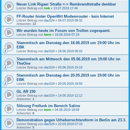
Neuer Link Rigaer Straße <-> Rembrandtstraße denkbar
Letzter Beitrag von
tmk
«
13.07.2019 17:46
FF-Router hinter OpenWrt Modemrouter - kein Internet
Letzter Beitrag von
dac524
«
04.07.2019 08:32
Antworten:
13
Wir wurden heute im Forum von Trollen zugespamt.
Letzter Beitrag von
kwm
«
19.06.2019 07:19
Stammtisch am Dienstag den 18.06.2019 um 19:00 Uhr im
EBK
Letzter Beitrag von
dac524
«
18.06.2019 05:02
Stammtisch am Mittwoch den 05.06.2019 um 19:00 Uhr im
TheOne
Letzter Beitrag von
dac524
«
03.06.2019 19:19
Stammtisch am Dienstag den 20.05.2019 um 19:00 Uhr im
EBK
Letzter Beitrag von
dac524
«
20.05.2019 18:55
GL AR 150
Letzter Beitrag von
dac524
«
14.05.2019 12:12
Antworten:
1
Störung Freifunk im Bereich Saline
Letzter Beitrag von
kwm
«
04.05.2019 18:58
Antworten:
6
Demonstration gegen Urheberrechtsreform in Berlin am 23.3.
Letzter Beitrag von
dac524
«
22.03.2019 07:10
Antworten:
5