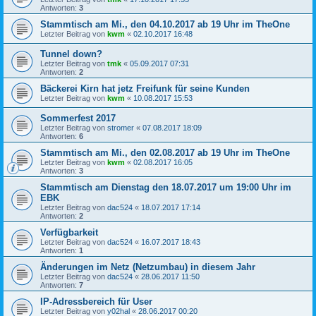
Antworten:
3
Stammtisch am Mi., den 04.10.2017 ab 19 Uhr im TheOne
Letzter Beitrag von
kwm
«
02.10.2017 16:48
Tunnel down?
Letzter Beitrag von
tmk
«
05.09.2017 07:31
Antworten:
2
Bäckerei Kirn hat jetz Freifunk für seine Kunden
Letzter Beitrag von
kwm
«
10.08.2017 15:53
Sommerfest 2017
Letzter Beitrag von
stromer
«
07.08.2017 18:09
Antworten:
6
Stammtisch am Mi., den 02.08.2017 ab 19 Uhr im TheOne
Letzter Beitrag von
kwm
«
02.08.2017 16:05
Antworten:
3
Stammtisch am Dienstag den 18.07.2017 um 19:00 Uhr im
EBK
Letzter Beitrag von
dac524
«
18.07.2017 17:14
Antworten:
2
Verfügbarkeit
Letzter Beitrag von
dac524
«
16.07.2017 18:43
Antworten:
1
Änderungen im Netz (Netzumbau) in diesem Jahr
Letzter Beitrag von
dac524
«
28.06.2017 11:50
Antworten:
7
IP-Adressbereich für User
Letzter Beitrag von
y02hal
«
28.06.2017 00:20