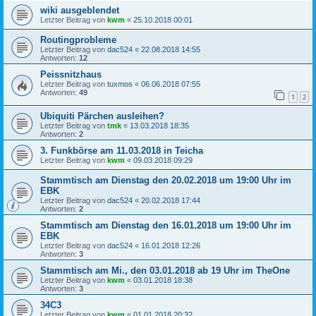
wiki ausgeblendet
Letzter Beitrag von
kwm
«
25.10.2018 00:01
Routingprobleme
Letzter Beitrag von
dac524
«
22.08.2018 14:55
Antworten:
12
Peissnitzhaus
Letzter Beitrag von
tuxmos
«
06.06.2018 07:55
Antworten:
49
1
2
Ubiquiti Pärchen ausleihen?
Letzter Beitrag von
tmk
«
13.03.2018 18:35
Antworten:
2
3. Funkbörse am 11.03.2018 in Teicha
Letzter Beitrag von
kwm
«
09.03.2018 09:29
Stammtisch am Dienstag den 20.02.2018 um 19:00 Uhr im
EBK
Letzter Beitrag von
dac524
«
20.02.2018 17:44
Antworten:
2
Stammtisch am Dienstag den 16.01.2018 um 19:00 Uhr im
EBK
Letzter Beitrag von
dac524
«
16.01.2018 12:26
Antworten:
3
Stammtisch am Mi., den 03.01.2018 ab 19 Uhr im TheOne
Letzter Beitrag von
kwm
«
03.01.2018 18:38
Antworten:
3
34C3
Letzter Beitrag von
kwm
«
01.01.2018 20:32