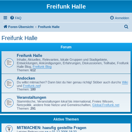
Freifunk Halle
FAQ
Anmelden
S
Foren-Übersicht
Freifunk Halle
u
Freifunk Halle
c
Forum
h
e
Freifunk Halle
Inhalte, Aktuelles, Relevantes, lokale Gruppen und Stadtgebiete,
Entwicklungen, Ankündigungen, Erfahrungen, Diskussionen, Teilhabe, Freifunk
Halle Blog,
Freifunk Blog
Themen:
612
Andocken
Du willst mitmachen? Dann bist du hier genau richtig! Stöber auch durchs
Wiki
und
Freifunk.net
!
Themen:
180
Veranstaltungen
Stammtische, Veranstaltungen lokal bis international, Freies Wissen,
Netzpolitik, andere freie Netze und Gemeinschaften,
Global.Freifunk.net
Themen:
291
Aktive Themen
MITMACHEN: haeufig gestellte Fragen
Letzter Beitrag von
se
«
01.12.2006 18:33