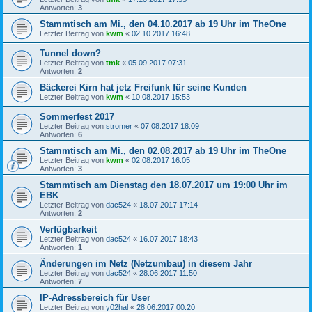
Antworten:
3
Stammtisch am Mi., den 04.10.2017 ab 19 Uhr im TheOne
Letzter Beitrag von
kwm
«
02.10.2017 16:48
Tunnel down?
Letzter Beitrag von
tmk
«
05.09.2017 07:31
Antworten:
2
Bäckerei Kirn hat jetz Freifunk für seine Kunden
Letzter Beitrag von
kwm
«
10.08.2017 15:53
Sommerfest 2017
Letzter Beitrag von
stromer
«
07.08.2017 18:09
Antworten:
6
Stammtisch am Mi., den 02.08.2017 ab 19 Uhr im TheOne
Letzter Beitrag von
kwm
«
02.08.2017 16:05
Antworten:
3
Stammtisch am Dienstag den 18.07.2017 um 19:00 Uhr im
EBK
Letzter Beitrag von
dac524
«
18.07.2017 17:14
Antworten:
2
Verfügbarkeit
Letzter Beitrag von
dac524
«
16.07.2017 18:43
Antworten:
1
Änderungen im Netz (Netzumbau) in diesem Jahr
Letzter Beitrag von
dac524
«
28.06.2017 11:50
Antworten:
7
IP-Adressbereich für User
Letzter Beitrag von
y02hal
«
28.06.2017 00:20