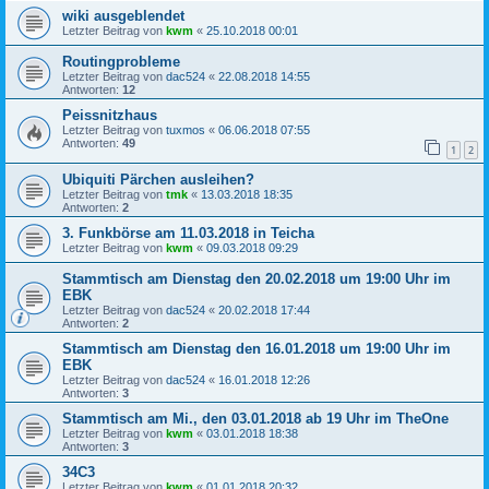
wiki ausgeblendet
Letzter Beitrag von
kwm
«
25.10.2018 00:01
Routingprobleme
Letzter Beitrag von
dac524
«
22.08.2018 14:55
Antworten:
12
Peissnitzhaus
Letzter Beitrag von
tuxmos
«
06.06.2018 07:55
Antworten:
49
1
2
Ubiquiti Pärchen ausleihen?
Letzter Beitrag von
tmk
«
13.03.2018 18:35
Antworten:
2
3. Funkbörse am 11.03.2018 in Teicha
Letzter Beitrag von
kwm
«
09.03.2018 09:29
Stammtisch am Dienstag den 20.02.2018 um 19:00 Uhr im
EBK
Letzter Beitrag von
dac524
«
20.02.2018 17:44
Antworten:
2
Stammtisch am Dienstag den 16.01.2018 um 19:00 Uhr im
EBK
Letzter Beitrag von
dac524
«
16.01.2018 12:26
Antworten:
3
Stammtisch am Mi., den 03.01.2018 ab 19 Uhr im TheOne
Letzter Beitrag von
kwm
«
03.01.2018 18:38
Antworten:
3
34C3
Letzter Beitrag von
kwm
«
01.01.2018 20:32