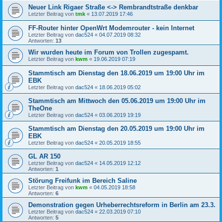
Neuer Link Rigaer Straße <-> Rembrandtstraße denkbar
Letzter Beitrag von
tmk
«
13.07.2019 17:46
FF-Router hinter OpenWrt Modemrouter - kein Internet
Letzter Beitrag von
dac524
«
04.07.2019 08:32
Antworten:
13
Wir wurden heute im Forum von Trollen zugespamt.
Letzter Beitrag von
kwm
«
19.06.2019 07:19
Stammtisch am Dienstag den 18.06.2019 um 19:00 Uhr im
EBK
Letzter Beitrag von
dac524
«
18.06.2019 05:02
Stammtisch am Mittwoch den 05.06.2019 um 19:00 Uhr im
TheOne
Letzter Beitrag von
dac524
«
03.06.2019 19:19
Stammtisch am Dienstag den 20.05.2019 um 19:00 Uhr im
EBK
Letzter Beitrag von
dac524
«
20.05.2019 18:55
GL AR 150
Letzter Beitrag von
dac524
«
14.05.2019 12:12
Antworten:
1
Störung Freifunk im Bereich Saline
Letzter Beitrag von
kwm
«
04.05.2019 18:58
Antworten:
6
Demonstration gegen Urheberrechtsreform in Berlin am 23.3.
Letzter Beitrag von
dac524
«
22.03.2019 07:10
Antworten:
5