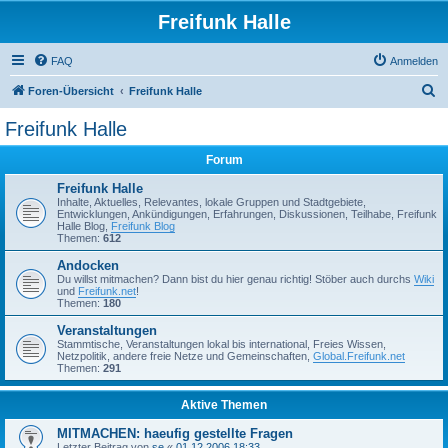
Freifunk Halle
FAQ
Anmelden
S
Foren-Übersicht
Freifunk Halle
u
Freifunk Halle
c
Forum
h
e
Freifunk Halle
Inhalte, Aktuelles, Relevantes, lokale Gruppen und Stadtgebiete,
Entwicklungen, Ankündigungen, Erfahrungen, Diskussionen, Teilhabe, Freifunk
Halle Blog,
Freifunk Blog
Themen:
612
Andocken
Du willst mitmachen? Dann bist du hier genau richtig! Stöber auch durchs
Wiki
und
Freifunk.net
!
Themen:
180
Veranstaltungen
Stammtische, Veranstaltungen lokal bis international, Freies Wissen,
Netzpolitik, andere freie Netze und Gemeinschaften,
Global.Freifunk.net
Themen:
291
Aktive Themen
MITMACHEN: haeufig gestellte Fragen
Letzter Beitrag von
se
«
01.12.2006 18:33