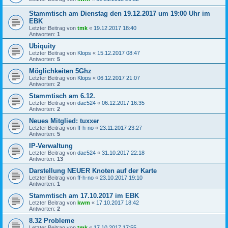
Stammtisch am Dienstag den 19.12.2017 um 19:00 Uhr im
EBK
Letzter Beitrag von
tmk
«
19.12.2017 18:40
Antworten:
1
Ubiquity
Letzter Beitrag von
Klops
«
15.12.2017 08:47
Antworten:
5
Möglichkeiten 5Ghz
Letzter Beitrag von
Klops
«
06.12.2017 21:07
Antworten:
2
Stammtisch am 6.12.
Letzter Beitrag von
dac524
«
06.12.2017 16:35
Antworten:
2
Neues Mitglied: tuxxer
Letzter Beitrag von
ff-h-no
«
23.11.2017 23:27
Antworten:
5
IP-Verwaltung
Letzter Beitrag von
dac524
«
31.10.2017 22:18
Antworten:
13
Darstellung NEUER Knoten auf der Karte
Letzter Beitrag von
ff-h-no
«
23.10.2017 19:10
Antworten:
1
Stammtisch am 17.10.2017 im EBK
Letzter Beitrag von
kwm
«
17.10.2017 18:42
Antworten:
2
8.32 Probleme
Letzter Beitrag von
tmk
«
17.10.2017 17:55