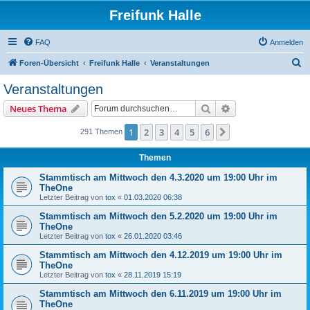
Freifunk Halle
FAQ
Anmelden
S
Foren-Übersicht
Freifunk Halle
Veranstaltungen
u
Veranstaltungen
c
Suche
Erweiterte Suche
Neues Thema
h
e
1
2
3
4
5
6
Nächste
291 Themen
Themen
Stammtisch am Mittwoch den 4.3.2020 um 19:00 Uhr im
TheOne
Letzter Beitrag von
tox
«
01.03.2020 06:38
Stammtisch am Mittwoch den 5.2.2020 um 19:00 Uhr im
TheOne
Letzter Beitrag von
tox
«
26.01.2020 03:46
Stammtisch am Mittwoch den 4.12.2019 um 19:00 Uhr im
TheOne
Letzter Beitrag von
tox
«
28.11.2019 15:19
Stammtisch am Mittwoch den 6.11.2019 um 19:00 Uhr im
TheOne