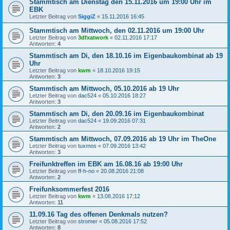
Stammtisch am Dienstag den 15.11.2016 um 19:00 Uhr im
EBK
Letzter Beitrag von
SiggiZ
«
15.11.2016 16:45
Stammtisch am Mittwoch, den 02.11.2016 um 19:00 Uhr
Letzter Beitrag von
3dfxatwork
«
02.11.2016 17:17
Antworten:
4
Stammtisch am Di, den 18.10.16 im Eigenbaukombinat ab 19
Uhr
Letzter Beitrag von
kwm
«
18.10.2016 19:15
Antworten:
3
Stammtisch am Mittwoch, 05.10.2016 ab 19 Uhr
Letzter Beitrag von
dac524
«
05.10.2016 18:27
Antworten:
3
Stammtisch am Di, den 20.09.16 im Eigenbaukombinat
Letzter Beitrag von
dac524
«
19.09.2016 07:31
Antworten:
2
Stammtisch am Mittwoch, 07.09.2016 ab 19 Uhr im TheOne
Letzter Beitrag von
tuxmos
«
07.09.2016 13:42
Antworten:
3
Freifunktreffen im EBK am 16.08.16 ab 19:00 Uhr
Letzter Beitrag von
ff-h-no
«
20.08.2016 21:08
Antworten:
2
Freifunksommerfest 2016
Letzter Beitrag von
kwm
«
13.08.2016 17:12
Antworten:
11
11.09.16 Tag des offenen Denkmals nutzen?
Letzter Beitrag von
stromer
«
05.08.2016 17:52
Antworten:
8