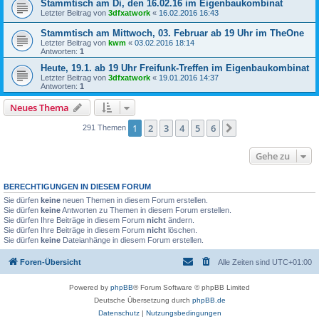
Stammtisch am Di, den 16.02.16 im Eigenbaukombinat
Letzter Beitrag von
3dfxatwork
«
16.02.2016 16:43
Stammtisch am Mittwoch, 03. Februar ab 19 Uhr im TheOne
Letzter Beitrag von
kwm
«
03.02.2016 18:14
Antworten:
1
Heute, 19.1. ab 19 Uhr Freifunk-Treffen im Eigenbaukombinat
Letzter Beitrag von
3dfxatwork
«
19.01.2016 14:37
Antworten:
1
Neues Thema
1
2
3
4
5
6
Nächste
291 Themen
Gehe zu
BERECHTIGUNGEN IN DIESEM FORUM
Sie dürfen
keine
neuen Themen in diesem Forum erstellen.
Sie dürfen
keine
Antworten zu Themen in diesem Forum erstellen.
Sie dürfen Ihre Beiträge in diesem Forum
nicht
ändern.
Sie dürfen Ihre Beiträge in diesem Forum
nicht
löschen.
Sie dürfen
keine
Dateianhänge in diesem Forum erstellen.
Foren-Übersicht
Alle Zeiten sind
UTC+01:00
Powered by
phpBB
® Forum Software © phpBB Limited
Deutsche Übersetzung durch
phpBB.de
Datenschutz
|
Nutzungsbedingungen