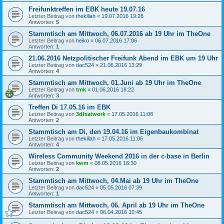
Freifunktreffen im EBK heute 19.07.16
Letzter Beitrag von
thekillah
«
19.07.2016 19:28
Antworten:
5
Stammtisch am Mittwoch, 06.07.2016 ab 19 Uhr im TheOne
Letzter Beitrag von
heiko
«
06.07.2016 17:06
Antworten:
1
21.06.2016 Netzpolitischer Freifunk Abend im EBK um 19 Uhr
Letzter Beitrag von
dac524
«
21.06.2016 13:29
Antworten:
4
Stammtisch am Mittwoch, 01.Juni ab 19 Uhr im TheOne
Letzter Beitrag von
tmk
«
01.06.2016 18:22
Antworten:
3
Treffen Di 17.05.16 im EBK
Letzter Beitrag von
3dfxatwork
«
17.05.2016 11:08
Antworten:
2
Stammtisch am Di, den 19.04.16 im Eigenbaukombinat
Letzter Beitrag von
thekillah
«
17.05.2016 11:06
Antworten:
4
Wireless Community Weekend 2016 in der c-base in Berlin
Letzter Beitrag von
kwm
«
08.05.2016 16:30
Antworten:
2
Stammtisch am Mittwoch, 04.Mai ab 19 Uhr im TheOne
Letzter Beitrag von
dac524
«
05.05.2016 07:39
Antworten:
1
Stammtisch am Mittwoch, 06. April ab 19 Uhr im TheOne
Letzter Beitrag von
dac524
«
06.04.2016 10:45