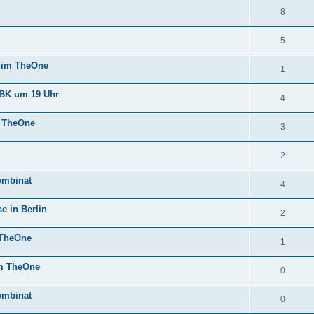
8
5
r im TheOne
1
EBK um 19 Uhr
4
m TheOne
3
2
ombinat
4
e in Berlin
2
 TheOne
1
im TheOne
0
ombinat
0