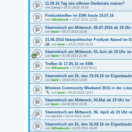
11.09.16 Tag des offenen Denkmals nutzen?
von
zwerg
»
28.07.2016 14:59
Freifunktreffen im EBK heute 19.07.16
von
3dfxatwork
»
19.07.2016 12:28
Stammtisch am Mittwoch, 06.07.2016 ab 19 Uh
von
kwm
»
06.07.2016 16:59
21.06.2016 Netzpolitischer Freifunk Abend im 
von
kwm
»
24.02.2016 15:19
Stammtisch am Mittwoch, 01.Juni ab 19 Uhr i
von
kwm
»
31.05.2016 21:45
Treffen Di 17.05.16 im EBK
von
3dfxatwork
»
17.05.2016 09:21
Stammtisch am Di, den 19.04.16 im Eigenbauk
von
kwm
»
19.04.2016 14:28
Wireless Community Weekend 2016 in der c-bas
von
kwm
»
06.05.2016 19:57
Stammtisch am Mittwoch, 04.Mai ab 19 Uhr im
von
kwm
»
04.05.2016 18:29
Stammtisch am Mittwoch, 06. April ab 19 Uhr 
von
dac524
»
06.04.2016 10:45
Stammtisch am Di, den 16.02.16 im Eigenbauk
von
3dfxatwork
»
16.02.2016 16:43