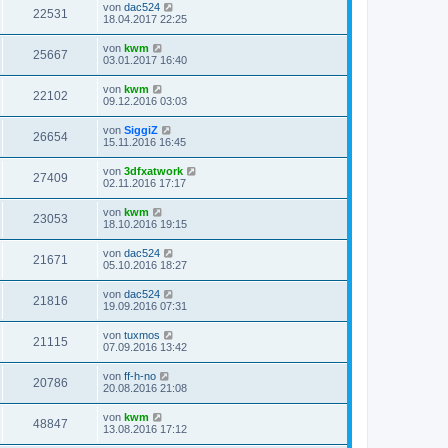
von
dac524
22531
18.04.2017 22:25
von
kwm
25667
03.01.2017 16:40
von
kwm
22102
09.12.2016 03:03
von
SiggiZ
26654
15.11.2016 16:45
von
3dfxatwork
27409
02.11.2016 17:17
von
kwm
23053
18.10.2016 19:15
von
dac524
21671
05.10.2016 18:27
von
dac524
21816
19.09.2016 07:31
von
tuxmos
21115
07.09.2016 13:42
von
ff-h-no
20786
20.08.2016 21:08
von
kwm
48847
13.08.2016 17:12