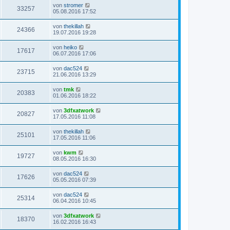
von
stromer
33257
05.08.2016 17:52
von
thekillah
24366
19.07.2016 19:28
von
heiko
17617
06.07.2016 17:06
von
dac524
23715
21.06.2016 13:29
von
tmk
20383
01.06.2016 18:22
von
3dfxatwork
20827
17.05.2016 11:08
von
thekillah
25101
17.05.2016 11:06
von
kwm
19727
08.05.2016 16:30
von
dac524
17626
05.05.2016 07:39
von
dac524
25314
06.04.2016 10:45
von
3dfxatwork
18370
16.02.2016 16:43