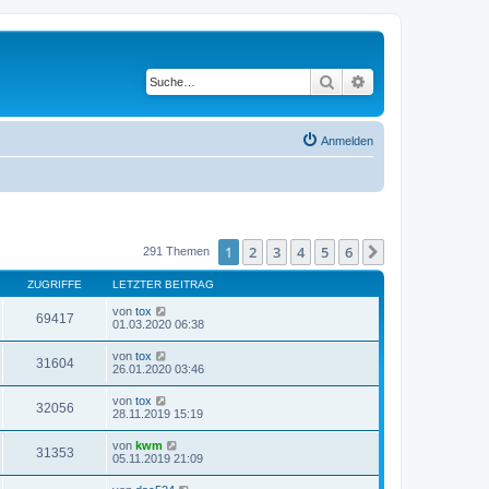
Suche
Erweiterte Suche
Anmelden
1
2
3
4
5
6
Nächste
291 Themen
ZUGRIFFE
LETZTER BEITRAG
von
tox
69417
01.03.2020 06:38
von
tox
31604
26.01.2020 03:46
von
tox
32056
28.11.2019 15:19
von
kwm
31353
05.11.2019 21:09