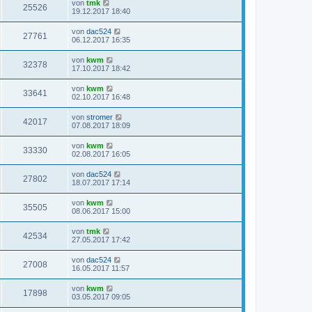
von
tmk
25526
19.12.2017 18:40
von
dac524
27761
06.12.2017 16:35
von
kwm
32378
17.10.2017 18:42
von
kwm
33641
02.10.2017 16:48
von
stromer
42017
07.08.2017 18:09
von
kwm
33330
02.08.2017 16:05
von
dac524
27802
18.07.2017 17:14
von
kwm
35505
08.06.2017 15:00
von
tmk
42534
27.05.2017 17:42
von
dac524
27008
16.05.2017 11:57
von
kwm
17898
03.05.2017 09:05