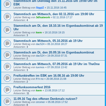
Stammtisch am Dienstag den 15.11.2016 um 19:00 Uhr im
EBK
Letzter Beitrag von
SiggiZ
«
15.11.2016 16:45
Stammtisch am Mittwoch, den 02.11.2016 um 19:00 Uhr
Letzter Beitrag von
3dfxatwork
«
02.11.2016 17:17
Antworten:
4
Stammtisch am Di, den 18.10.16 im Eigenbaukombinat ab 19
Uhr
Letzter Beitrag von
kwm
«
18.10.2016 19:15
Antworten:
3
Stammtisch am Mittwoch, 05.10.2016 ab 19 Uhr
Letzter Beitrag von
dac524
«
05.10.2016 18:27
Antworten:
3
Stammtisch am Di, den 20.09.16 im Eigenbaukombinat
Letzter Beitrag von
dac524
«
19.09.2016 07:31
Antworten:
2
Stammtisch am Mittwoch, 07.09.2016 ab 19 Uhr im TheOne
Letzter Beitrag von
tuxmos
«
07.09.2016 13:42
Antworten:
3
Freifunktreffen im EBK am 16.08.16 ab 19:00 Uhr
Letzter Beitrag von
ff-h-no
«
20.08.2016 21:08
Antworten:
2
Freifunksommerfest 2016
Letzter Beitrag von
kwm
«
13.08.2016 17:12
Antworten:
11
11.09.16 Tag des offenen Denkmals nutzen?
Letzter Beitrag von
stromer
«
05.08.2016 17:52
Antworten:
8