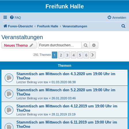
Freifunk Halle
FAQ
Anmelden
S
Foren-Übersicht
Freifunk Halle
Veranstaltungen
u
Veranstaltungen
c
Suche
Erweiterte Suche
Neues Thema
h
e
1
2
3
4
5
6
Nächste
291 Themen
Themen
Stammtisch am Mittwoch den 4.3.2020 um 19:00 Uhr im
TheOne
Letzter Beitrag von
tox
«
01.03.2020 06:38
Stammtisch am Mittwoch den 5.2.2020 um 19:00 Uhr im
TheOne
Letzter Beitrag von
tox
«
26.01.2020 03:46
Stammtisch am Mittwoch den 4.12.2019 um 19:00 Uhr im
TheOne
Letzter Beitrag von
tox
«
28.11.2019 15:19
Stammtisch am Mittwoch den 6.11.2019 um 19:00 Uhr im
TheOne