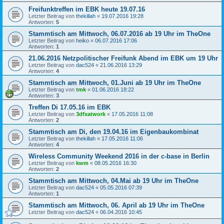
Freifunktreffen im EBK heute 19.07.16
Letzter Beitrag von
thekillah
«
19.07.2016 19:28
Antworten:
5
Stammtisch am Mittwoch, 06.07.2016 ab 19 Uhr im TheOne
Letzter Beitrag von
heiko
«
06.07.2016 17:06
Antworten:
1
21.06.2016 Netzpolitischer Freifunk Abend im EBK um 19 Uhr
Letzter Beitrag von
dac524
«
21.06.2016 13:29
Antworten:
4
Stammtisch am Mittwoch, 01.Juni ab 19 Uhr im TheOne
Letzter Beitrag von
tmk
«
01.06.2016 18:22
Antworten:
3
Treffen Di 17.05.16 im EBK
Letzter Beitrag von
3dfxatwork
«
17.05.2016 11:08
Antworten:
2
Stammtisch am Di, den 19.04.16 im Eigenbaukombinat
Letzter Beitrag von
thekillah
«
17.05.2016 11:06
Antworten:
4
Wireless Community Weekend 2016 in der c-base in Berlin
Letzter Beitrag von
kwm
«
08.05.2016 16:30
Antworten:
2
Stammtisch am Mittwoch, 04.Mai ab 19 Uhr im TheOne
Letzter Beitrag von
dac524
«
05.05.2016 07:39
Antworten:
1
Stammtisch am Mittwoch, 06. April ab 19 Uhr im TheOne
Letzter Beitrag von
dac524
«
06.04.2016 10:45