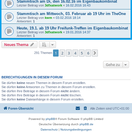
Stammtisch am Di, den 16.02.16 im Eigenbaukombinat
Letzter Beitrag von
3dfxatwork
«
16.02.2016 16:43
Stammtisch am Mittwoch, 03. Februar ab 19 Uhr im TheOne
Letzter Beitrag von
kwm
«
03.02.2016 18:14
Antworten:
1
Heute, 19.1. ab 19 Uhr Freifunk-Treffen im Eigenbaukombinat
Letzter Beitrag von
3dfxatwork
«
19.01.2016 14:37
Antworten:
1
Neues Thema
1
2
3
4
5
6
Nächste
291 Themen
Gehe zu
BERECHTIGUNGEN IN DIESEM FORUM
Sie dürfen
keine
neuen Themen in diesem Forum erstellen.
Sie dürfen
keine
Antworten zu Themen in diesem Forum erstellen.
Sie dürfen Ihre Beiträge in diesem Forum
nicht
ändern.
Sie dürfen Ihre Beiträge in diesem Forum
nicht
löschen.
Sie dürfen
keine
Dateianhänge in diesem Forum erstellen.
Foren-Übersicht
Alle Zeiten sind
UTC+01:00
Powered by
phpBB
® Forum Software © phpBB Limited
Deutsche Übersetzung durch
phpBB.de
Datenschutz
|
Nutzungsbedingungen