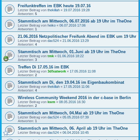
Freifunktreffen im EBK heute 19.07.16
Letzter Beitrag von
thekillah
«
19.07.2016 19:28
Antworten:
5
Stammtisch am Mittwoch, 06.07.2016 ab 19 Uhr im TheOne
Letzter Beitrag von
heiko
«
06.07.2016 17:06
Antworten:
1
21.06.2016 Netzpolitischer Freifunk Abend im EBK um 19 Uhr
Letzter Beitrag von
dac524
«
21.06.2016 13:29
Antworten:
4
Stammtisch am Mittwoch, 01.Juni ab 19 Uhr im TheOne
Letzter Beitrag von
tmk
«
01.06.2016 18:22
Antworten:
3
Treffen Di 17.05.16 im EBK
Letzter Beitrag von
3dfxatwork
«
17.05.2016 11:08
Antworten:
2
Stammtisch am Di, den 19.04.16 im Eigenbaukombinat
Letzter Beitrag von
thekillah
«
17.05.2016 11:06
Antworten:
4
Wireless Community Weekend 2016 in der c-base in Berlin
Letzter Beitrag von
kwm
«
08.05.2016 16:30
Antworten:
2
Stammtisch am Mittwoch, 04.Mai ab 19 Uhr im TheOne
Letzter Beitrag von
dac524
«
05.05.2016 07:39
Antworten:
1
Stammtisch am Mittwoch, 06. April ab 19 Uhr im TheOne
Letzter Beitrag von
dac524
«
06.04.2016 10:45