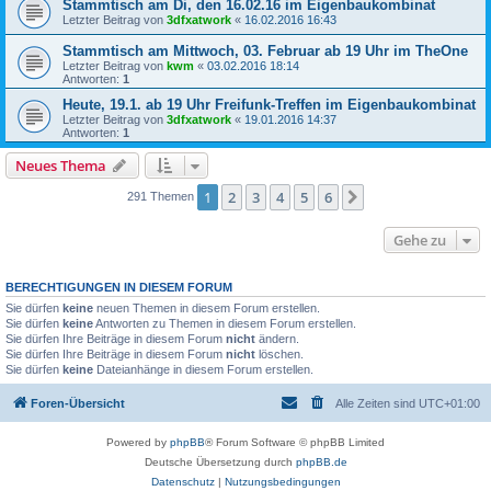
Stammtisch am Di, den 16.02.16 im Eigenbaukombinat
Letzter Beitrag von
3dfxatwork
«
16.02.2016 16:43
Stammtisch am Mittwoch, 03. Februar ab 19 Uhr im TheOne
Letzter Beitrag von
kwm
«
03.02.2016 18:14
Antworten:
1
Heute, 19.1. ab 19 Uhr Freifunk-Treffen im Eigenbaukombinat
Letzter Beitrag von
3dfxatwork
«
19.01.2016 14:37
Antworten:
1
Neues Thema
1
2
3
4
5
6
Nächste
291 Themen
Gehe zu
BERECHTIGUNGEN IN DIESEM FORUM
Sie dürfen
keine
neuen Themen in diesem Forum erstellen.
Sie dürfen
keine
Antworten zu Themen in diesem Forum erstellen.
Sie dürfen Ihre Beiträge in diesem Forum
nicht
ändern.
Sie dürfen Ihre Beiträge in diesem Forum
nicht
löschen.
Sie dürfen
keine
Dateianhänge in diesem Forum erstellen.
Foren-Übersicht
Alle Zeiten sind
UTC+01:00
Powered by
phpBB
® Forum Software © phpBB Limited
Deutsche Übersetzung durch
phpBB.de
Datenschutz
|
Nutzungsbedingungen