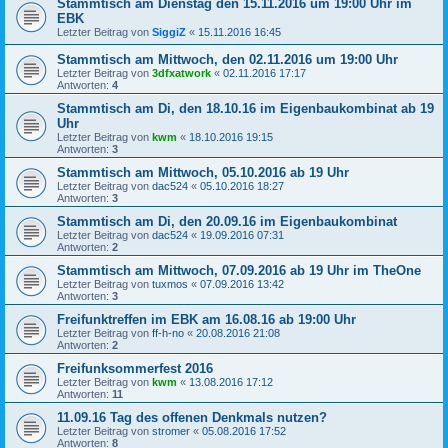
Stammtisch am Dienstag den 15.11.2016 um 19:00 Uhr im
EBK
Letzter Beitrag von
SiggiZ
«
15.11.2016 16:45
Stammtisch am Mittwoch, den 02.11.2016 um 19:00 Uhr
Letzter Beitrag von
3dfxatwork
«
02.11.2016 17:17
Antworten:
4
Stammtisch am Di, den 18.10.16 im Eigenbaukombinat ab 19
Uhr
Letzter Beitrag von
kwm
«
18.10.2016 19:15
Antworten:
3
Stammtisch am Mittwoch, 05.10.2016 ab 19 Uhr
Letzter Beitrag von
dac524
«
05.10.2016 18:27
Antworten:
3
Stammtisch am Di, den 20.09.16 im Eigenbaukombinat
Letzter Beitrag von
dac524
«
19.09.2016 07:31
Antworten:
2
Stammtisch am Mittwoch, 07.09.2016 ab 19 Uhr im TheOne
Letzter Beitrag von
tuxmos
«
07.09.2016 13:42
Antworten:
3
Freifunktreffen im EBK am 16.08.16 ab 19:00 Uhr
Letzter Beitrag von
ff-h-no
«
20.08.2016 21:08
Antworten:
2
Freifunksommerfest 2016
Letzter Beitrag von
kwm
«
13.08.2016 17:12
Antworten:
11
11.09.16 Tag des offenen Denkmals nutzen?
Letzter Beitrag von
stromer
«
05.08.2016 17:52
Antworten:
8