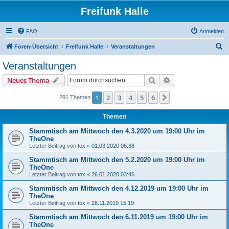
Freifunk Halle
FAQ
Anmelden
S
Foren-Übersicht
Freifunk Halle
Veranstaltungen
u
Veranstaltungen
c
Suche
Erweiterte Suche
Neues Thema
h
e
1
2
3
4
5
6
Nächste
291 Themen
Themen
Stammtisch am Mittwoch den 4.3.2020 um 19:00 Uhr im
TheOne
Letzter Beitrag von
tox
«
01.03.2020 06:38
Stammtisch am Mittwoch den 5.2.2020 um 19:00 Uhr im
TheOne
Letzter Beitrag von
tox
«
26.01.2020 03:46
Stammtisch am Mittwoch den 4.12.2019 um 19:00 Uhr im
TheOne
Letzter Beitrag von
tox
«
28.11.2019 15:19
Stammtisch am Mittwoch den 6.11.2019 um 19:00 Uhr im
TheOne