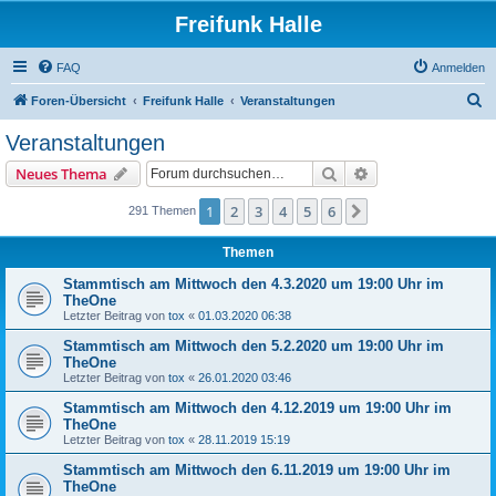
Freifunk Halle
FAQ
Anmelden
S
Foren-Übersicht
Freifunk Halle
Veranstaltungen
u
Veranstaltungen
c
Suche
Erweiterte Suche
Neues Thema
h
e
1
2
3
4
5
6
Nächste
291 Themen
Themen
Stammtisch am Mittwoch den 4.3.2020 um 19:00 Uhr im
TheOne
Letzter Beitrag von
tox
«
01.03.2020 06:38
Stammtisch am Mittwoch den 5.2.2020 um 19:00 Uhr im
TheOne
Letzter Beitrag von
tox
«
26.01.2020 03:46
Stammtisch am Mittwoch den 4.12.2019 um 19:00 Uhr im
TheOne
Letzter Beitrag von
tox
«
28.11.2019 15:19
Stammtisch am Mittwoch den 6.11.2019 um 19:00 Uhr im
TheOne