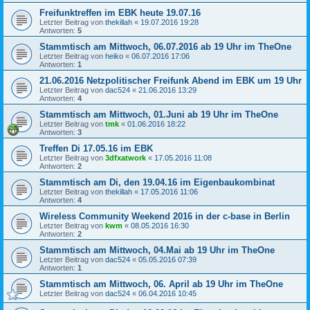
Freifunktreffen im EBK heute 19.07.16
Letzter Beitrag von
thekillah
«
19.07.2016 19:28
Antworten:
5
Stammtisch am Mittwoch, 06.07.2016 ab 19 Uhr im TheOne
Letzter Beitrag von
heiko
«
06.07.2016 17:06
Antworten:
1
21.06.2016 Netzpolitischer Freifunk Abend im EBK um 19 Uhr
Letzter Beitrag von
dac524
«
21.06.2016 13:29
Antworten:
4
Stammtisch am Mittwoch, 01.Juni ab 19 Uhr im TheOne
Letzter Beitrag von
tmk
«
01.06.2016 18:22
Antworten:
3
Treffen Di 17.05.16 im EBK
Letzter Beitrag von
3dfxatwork
«
17.05.2016 11:08
Antworten:
2
Stammtisch am Di, den 19.04.16 im Eigenbaukombinat
Letzter Beitrag von
thekillah
«
17.05.2016 11:06
Antworten:
4
Wireless Community Weekend 2016 in der c-base in Berlin
Letzter Beitrag von
kwm
«
08.05.2016 16:30
Antworten:
2
Stammtisch am Mittwoch, 04.Mai ab 19 Uhr im TheOne
Letzter Beitrag von
dac524
«
05.05.2016 07:39
Antworten:
1
Stammtisch am Mittwoch, 06. April ab 19 Uhr im TheOne
Letzter Beitrag von
dac524
«
06.04.2016 10:45