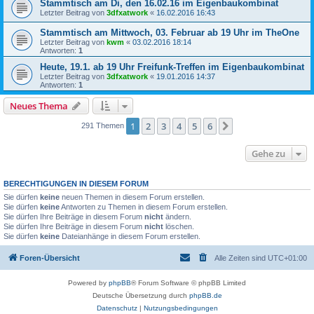
Stammtisch am Di, den 16.02.16 im Eigenbaukombinat
Letzter Beitrag von
3dfxatwork
«
16.02.2016 16:43
Stammtisch am Mittwoch, 03. Februar ab 19 Uhr im TheOne
Letzter Beitrag von
kwm
«
03.02.2016 18:14
Antworten:
1
Heute, 19.1. ab 19 Uhr Freifunk-Treffen im Eigenbaukombinat
Letzter Beitrag von
3dfxatwork
«
19.01.2016 14:37
Antworten:
1
Neues Thema
1
2
3
4
5
6
Nächste
291 Themen
Gehe zu
BERECHTIGUNGEN IN DIESEM FORUM
Sie dürfen
keine
neuen Themen in diesem Forum erstellen.
Sie dürfen
keine
Antworten zu Themen in diesem Forum erstellen.
Sie dürfen Ihre Beiträge in diesem Forum
nicht
ändern.
Sie dürfen Ihre Beiträge in diesem Forum
nicht
löschen.
Sie dürfen
keine
Dateianhänge in diesem Forum erstellen.
Foren-Übersicht
Alle Zeiten sind
UTC+01:00
Powered by
phpBB
® Forum Software © phpBB Limited
Deutsche Übersetzung durch
phpBB.de
Datenschutz
|
Nutzungsbedingungen