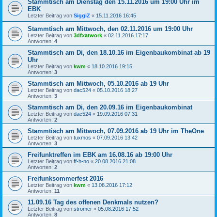
Stammtisch am Dienstag den 15.11.2016 um 19:00 Uhr im
EBK
Letzter Beitrag von
SiggiZ
«
15.11.2016 16:45
Stammtisch am Mittwoch, den 02.11.2016 um 19:00 Uhr
Letzter Beitrag von
3dfxatwork
«
02.11.2016 17:17
Antworten:
4
Stammtisch am Di, den 18.10.16 im Eigenbaukombinat ab 19
Uhr
Letzter Beitrag von
kwm
«
18.10.2016 19:15
Antworten:
3
Stammtisch am Mittwoch, 05.10.2016 ab 19 Uhr
Letzter Beitrag von
dac524
«
05.10.2016 18:27
Antworten:
3
Stammtisch am Di, den 20.09.16 im Eigenbaukombinat
Letzter Beitrag von
dac524
«
19.09.2016 07:31
Antworten:
2
Stammtisch am Mittwoch, 07.09.2016 ab 19 Uhr im TheOne
Letzter Beitrag von
tuxmos
«
07.09.2016 13:42
Antworten:
3
Freifunktreffen im EBK am 16.08.16 ab 19:00 Uhr
Letzter Beitrag von
ff-h-no
«
20.08.2016 21:08
Antworten:
2
Freifunksommerfest 2016
Letzter Beitrag von
kwm
«
13.08.2016 17:12
Antworten:
11
11.09.16 Tag des offenen Denkmals nutzen?
Letzter Beitrag von
stromer
«
05.08.2016 17:52
Antworten:
8