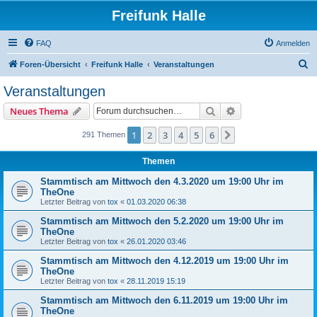
Freifunk Halle
FAQ
Anmelden
S
Foren-Übersicht
Freifunk Halle
Veranstaltungen
u
Veranstaltungen
c
Suche
Erweiterte Suche
Neues Thema
h
e
1
2
3
4
5
6
Nächste
291 Themen
Themen
Stammtisch am Mittwoch den 4.3.2020 um 19:00 Uhr im
TheOne
Letzter Beitrag von
tox
«
01.03.2020 06:38
Stammtisch am Mittwoch den 5.2.2020 um 19:00 Uhr im
TheOne
Letzter Beitrag von
tox
«
26.01.2020 03:46
Stammtisch am Mittwoch den 4.12.2019 um 19:00 Uhr im
TheOne
Letzter Beitrag von
tox
«
28.11.2019 15:19
Stammtisch am Mittwoch den 6.11.2019 um 19:00 Uhr im
TheOne