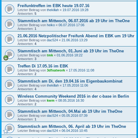
Freifunktreffen im EBK heute 19.07.16
Letzter Beitrag von
thekillah
«
19.07.2016 19:28
Antworten:
5
Stammtisch am Mittwoch, 06.07.2016 ab 19 Uhr im TheOne
Letzter Beitrag von
heiko
«
06.07.2016 17:06
Antworten:
1
21.06.2016 Netzpolitischer Freifunk Abend im EBK um 19 Uhr
Letzter Beitrag von
dac524
«
21.06.2016 13:29
Antworten:
4
Stammtisch am Mittwoch, 01.Juni ab 19 Uhr im TheOne
Letzter Beitrag von
tmk
«
01.06.2016 18:22
Antworten:
3
Treffen Di 17.05.16 im EBK
Letzter Beitrag von
3dfxatwork
«
17.05.2016 11:08
Antworten:
2
Stammtisch am Di, den 19.04.16 im Eigenbaukombinat
Letzter Beitrag von
thekillah
«
17.05.2016 11:06
Antworten:
4
Wireless Community Weekend 2016 in der c-base in Berlin
Letzter Beitrag von
kwm
«
08.05.2016 16:30
Antworten:
2
Stammtisch am Mittwoch, 04.Mai ab 19 Uhr im TheOne
Letzter Beitrag von
dac524
«
05.05.2016 07:39
Antworten:
1
Stammtisch am Mittwoch, 06. April ab 19 Uhr im TheOne
Letzter Beitrag von
dac524
«
06.04.2016 10:45