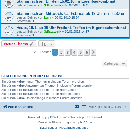
Stammtisch am Di, den 16.02.16 im Eigenbaukombinat
Letzter Beitrag von
3dfxatwork
«
16.02.2016 16:43
Stammtisch am Mittwoch, 03. Februar ab 19 Uhr im TheOne
Letzter Beitrag von
kwm
«
03.02.2016 18:14
Antworten:
1
Heute, 19.1. ab 19 Uhr Freifunk-Treffen im Eigenbaukombinat
Letzter Beitrag von
3dfxatwork
«
19.01.2016 14:37
Antworten:
1
Neues Thema
1
2
3
4
5
6
Nächste
291 Themen
Gehe zu
BERECHTIGUNGEN IN DIESEM FORUM
Sie dürfen
keine
neuen Themen in diesem Forum erstellen.
Sie dürfen
keine
Antworten zu Themen in diesem Forum erstellen.
Sie dürfen Ihre Beiträge in diesem Forum
nicht
ändern.
Sie dürfen Ihre Beiträge in diesem Forum
nicht
löschen.
Sie dürfen
keine
Dateianhänge in diesem Forum erstellen.
Foren-Übersicht
Alle Zeiten sind
UTC+01:00
Powered by
phpBB
® Forum Software © phpBB Limited
Deutsche Übersetzung durch
phpBB.de
Datenschutz
|
Nutzungsbedingungen