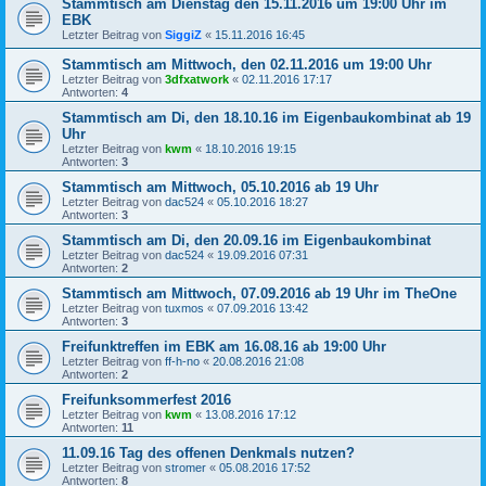
Stammtisch am Dienstag den 15.11.2016 um 19:00 Uhr im
EBK
Letzter Beitrag von
SiggiZ
«
15.11.2016 16:45
Stammtisch am Mittwoch, den 02.11.2016 um 19:00 Uhr
Letzter Beitrag von
3dfxatwork
«
02.11.2016 17:17
Antworten:
4
Stammtisch am Di, den 18.10.16 im Eigenbaukombinat ab 19
Uhr
Letzter Beitrag von
kwm
«
18.10.2016 19:15
Antworten:
3
Stammtisch am Mittwoch, 05.10.2016 ab 19 Uhr
Letzter Beitrag von
dac524
«
05.10.2016 18:27
Antworten:
3
Stammtisch am Di, den 20.09.16 im Eigenbaukombinat
Letzter Beitrag von
dac524
«
19.09.2016 07:31
Antworten:
2
Stammtisch am Mittwoch, 07.09.2016 ab 19 Uhr im TheOne
Letzter Beitrag von
tuxmos
«
07.09.2016 13:42
Antworten:
3
Freifunktreffen im EBK am 16.08.16 ab 19:00 Uhr
Letzter Beitrag von
ff-h-no
«
20.08.2016 21:08
Antworten:
2
Freifunksommerfest 2016
Letzter Beitrag von
kwm
«
13.08.2016 17:12
Antworten:
11
11.09.16 Tag des offenen Denkmals nutzen?
Letzter Beitrag von
stromer
«
05.08.2016 17:52
Antworten:
8