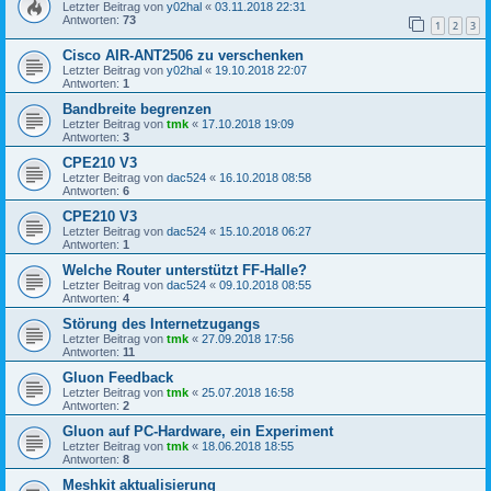
Letzter Beitrag von
y02hal
«
03.11.2018 22:31
Antworten:
73
1
2
3
Cisco AIR-ANT2506 zu verschenken
Letzter Beitrag von
y02hal
«
19.10.2018 22:07
Antworten:
1
Bandbreite begrenzen
Letzter Beitrag von
tmk
«
17.10.2018 19:09
Antworten:
3
CPE210 V3
Letzter Beitrag von
dac524
«
16.10.2018 08:58
Antworten:
6
CPE210 V3
Letzter Beitrag von
dac524
«
15.10.2018 06:27
Antworten:
1
Welche Router unterstützt FF-Halle?
Letzter Beitrag von
dac524
«
09.10.2018 08:55
Antworten:
4
Störung des Internetzugangs
Letzter Beitrag von
tmk
«
27.09.2018 17:56
Antworten:
11
Gluon Feedback
Letzter Beitrag von
tmk
«
25.07.2018 16:58
Antworten:
2
Gluon auf PC-Hardware, ein Experiment
Letzter Beitrag von
tmk
«
18.06.2018 18:55
Antworten:
8
Meshkit aktualisierung