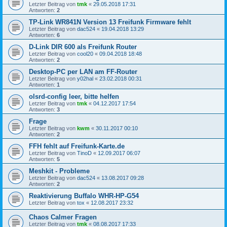
Letzter Beitrag von
tmk
«
29.05.2018 17:31
Antworten:
2
TP-Link WR841N Version 13 Freifunk Firmware fehlt
Letzter Beitrag von
dac524
«
19.04.2018 13:29
Antworten:
6
D-Link DIR 600 als Freifunk Router
Letzter Beitrag von
cool20
«
09.04.2018 18:48
Antworten:
2
Desktop-PC per LAN am FF-Router
Letzter Beitrag von
y02hal
«
23.02.2018 00:31
Antworten:
1
olsrd-config leer, bitte helfen
Letzter Beitrag von
tmk
«
04.12.2017 17:54
Antworten:
3
Frage
Letzter Beitrag von
kwm
«
30.11.2017 00:10
Antworten:
2
FFH fehlt auf Freifunk-Karte.de
Letzter Beitrag von
TinoD
«
12.09.2017 06:07
Antworten:
5
Meshkit - Probleme
Letzter Beitrag von
dac524
«
13.08.2017 09:28
Antworten:
2
Reaktivierung Buffalo WHR-HP-G54
Letzter Beitrag von
tox
«
12.08.2017 23:32
Chaos Calmer Fragen
Letzter Beitrag von
tmk
«
08.08.2017 17:33