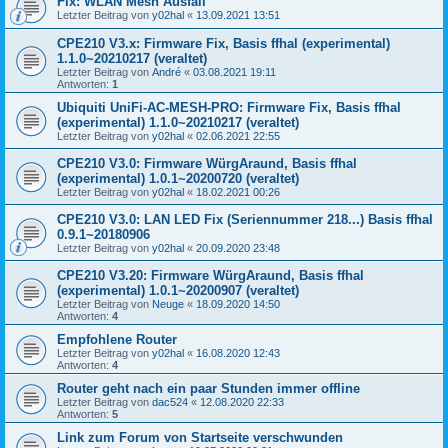
Fix: WLAN Mesh Ausfall
Letzter Beitrag von
y02hal
«
13.09.2021 13:51
CPE210 V3.x: Firmware Fix, Basis ffhal (experimental)
1.1.0~20210217 (veraltet)
Letzter Beitrag von
André
«
03.08.2021 19:11
Antworten:
1
Ubiquiti UniFi-AC-MESH-PRO: Firmware Fix, Basis ffhal
(experimental) 1.1.0~20210217 (veraltet)
Letzter Beitrag von
y02hal
«
02.06.2021 22:55
CPE210 V3.0: Firmware WürgAraund, Basis ffhal
(experimental) 1.0.1~20200720 (veraltet)
Letzter Beitrag von
y02hal
«
18.02.2021 00:26
CPE210 V3.0: LAN LED Fix (Seriennummer 218...) Basis ffhal
0.9.1~20180906
Letzter Beitrag von
y02hal
«
20.09.2020 23:48
CPE210 V3.20: Firmware WürgAraund, Basis ffhal
(experimental) 1.0.1~20200907 (veraltet)
Letzter Beitrag von
Neuge
«
18.09.2020 14:50
Antworten:
4
Empfohlene Router
Letzter Beitrag von
y02hal
«
16.08.2020 12:43
Antworten:
4
Router geht nach ein paar Stunden immer offline
Letzter Beitrag von
dac524
«
12.08.2020 22:33
Antworten:
5
Link zum Forum von Startseite verschwunden