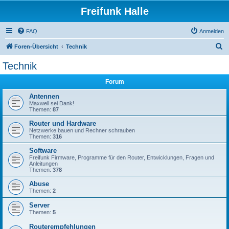
Freifunk Halle
FAQ
Anmelden
S
Foren-Übersicht
Technik
u
Technik
c
Forum
h
e
Antennen
Maxwell sei Dank!
Themen:
87
Router und Hardware
Netzwerke bauen und Rechner schrauben
Themen:
316
Software
Freifunk Firmware, Programme für den Router, Entwicklungen, Fragen und
Anleitungen
Themen:
378
Abuse
Themen:
2
Server
Themen:
5
Routerempfehlungen