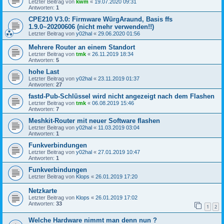
Letzter Beitrag von
kwm
«
19.07.2020 09:31
Antworten:
1
CPE210 V3.0: Firmware WürgAraund, Basis ffs
1.9.0~20200606 (nicht mehr verwenden!!)
Letzter Beitrag von
y02hal
«
29.06.2020 01:56
Mehrere Router an einem Standort
Letzter Beitrag von
tmk
«
26.11.2019 18:34
Antworten:
5
hohe Last
Letzter Beitrag von
y02hal
«
23.11.2019 01:37
Antworten:
27
fastd-Pub-Schlüssel wird nicht angezeigt nach dem Flashen
Letzter Beitrag von
tmk
«
06.08.2019 15:46
Antworten:
7
Meshkit-Router mit neuer Software flashen
Letzter Beitrag von
y02hal
«
11.03.2019 03:04
Antworten:
1
Funkverbindungen
Letzter Beitrag von
y02hal
«
27.01.2019 10:47
Antworten:
1
Funkverbindungen
Letzter Beitrag von
Klops
«
26.01.2019 17:20
Netzkarte
Letzter Beitrag von
Klops
«
26.01.2019 17:02
Antworten:
33
1
2
Welche Hardware nimmt man denn nun ?