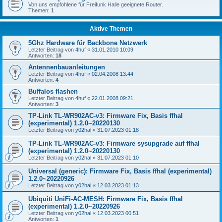
Von uns empfohlene für Freifunk Halle geeignete Router.
Themen:
1
Aktive Themen
5Ghz Hardware für Backbone Netzwerk
Letzter Beitrag von
4huf
«
31.01.2010 10:09
Antworten:
18
Antennenbauanleitungen
Letzter Beitrag von
4huf
«
02.04.2008 13:44
Antworten:
4
Buffalos flashen
Letzter Beitrag von
4huf
«
22.01.2008 09:21
Antworten:
3
TP-Link TL-WR902AC-v3: Firmware Fix, Basis ffhal
(experimental) 1.2.0~20220130
Letzter Beitrag von
y02hal
«
31.07.2023 01:18
TP-Link TL-WR902AC-v3: Firmware sysupgrade auf ffhal
(experimental) 1.2.0~20220130
Letzter Beitrag von
y02hal
«
31.07.2023 01:10
Universal (generic): Firmware Fix, Basis ffhal (experimental)
1.2.0~20220926
Letzter Beitrag von
y02hal
«
12.03.2023 01:13
Ubiquiti UniFi-AC-MESH: Firmware Fix, Basis ffhal
(experimental) 1.2.0~20220926
Letzter Beitrag von
y02hal
«
12.03.2023 00:51
Antworten:
1