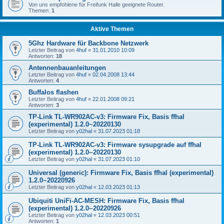
Von uns empfohlene für Freifunk Halle geeignete Router.
Themen:
1
Aktive Themen
5Ghz Hardware für Backbone Netzwerk
Letzter Beitrag von
4huf
«
31.01.2010 10:09
Antworten:
18
Antennenbauanleitungen
Letzter Beitrag von
4huf
«
02.04.2008 13:44
Antworten:
4
Buffalos flashen
Letzter Beitrag von
4huf
«
22.01.2008 09:21
Antworten:
3
TP-Link TL-WR902AC-v3: Firmware Fix, Basis ffhal
(experimental) 1.2.0~20220130
Letzter Beitrag von
y02hal
«
31.07.2023 01:18
TP-Link TL-WR902AC-v3: Firmware sysupgrade auf ffhal
(experimental) 1.2.0~20220130
Letzter Beitrag von
y02hal
«
31.07.2023 01:10
Universal (generic): Firmware Fix, Basis ffhal (experimental)
1.2.0~20220926
Letzter Beitrag von
y02hal
«
12.03.2023 01:13
Ubiquiti UniFi-AC-MESH: Firmware Fix, Basis ffhal
(experimental) 1.2.0~20220926
Letzter Beitrag von
y02hal
«
12.03.2023 00:51
Antworten:
1