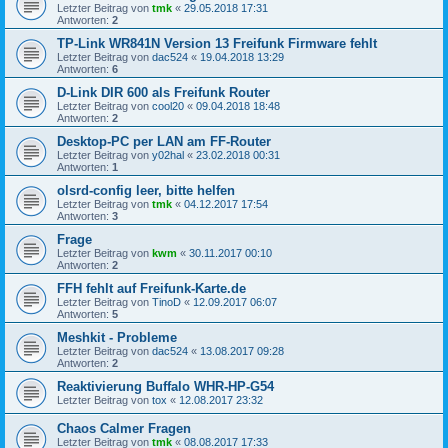
Letzter Beitrag von
tmk
«
29.05.2018 17:31
Antworten:
2
TP-Link WR841N Version 13 Freifunk Firmware fehlt
Letzter Beitrag von
dac524
«
19.04.2018 13:29
Antworten:
6
D-Link DIR 600 als Freifunk Router
Letzter Beitrag von
cool20
«
09.04.2018 18:48
Antworten:
2
Desktop-PC per LAN am FF-Router
Letzter Beitrag von
y02hal
«
23.02.2018 00:31
Antworten:
1
olsrd-config leer, bitte helfen
Letzter Beitrag von
tmk
«
04.12.2017 17:54
Antworten:
3
Frage
Letzter Beitrag von
kwm
«
30.11.2017 00:10
Antworten:
2
FFH fehlt auf Freifunk-Karte.de
Letzter Beitrag von
TinoD
«
12.09.2017 06:07
Antworten:
5
Meshkit - Probleme
Letzter Beitrag von
dac524
«
13.08.2017 09:28
Antworten:
2
Reaktivierung Buffalo WHR-HP-G54
Letzter Beitrag von
tox
«
12.08.2017 23:32
Chaos Calmer Fragen
Letzter Beitrag von
tmk
«
08.08.2017 17:33