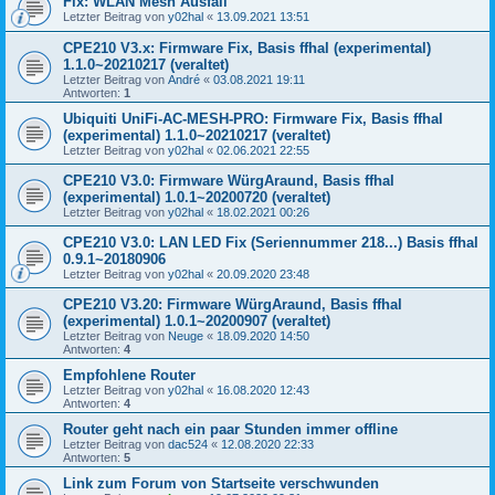
Fix: WLAN Mesh Ausfall
Letzter Beitrag von
y02hal
«
13.09.2021 13:51
CPE210 V3.x: Firmware Fix, Basis ffhal (experimental)
1.1.0~20210217 (veraltet)
Letzter Beitrag von
André
«
03.08.2021 19:11
Antworten:
1
Ubiquiti UniFi-AC-MESH-PRO: Firmware Fix, Basis ffhal
(experimental) 1.1.0~20210217 (veraltet)
Letzter Beitrag von
y02hal
«
02.06.2021 22:55
CPE210 V3.0: Firmware WürgAraund, Basis ffhal
(experimental) 1.0.1~20200720 (veraltet)
Letzter Beitrag von
y02hal
«
18.02.2021 00:26
CPE210 V3.0: LAN LED Fix (Seriennummer 218...) Basis ffhal
0.9.1~20180906
Letzter Beitrag von
y02hal
«
20.09.2020 23:48
CPE210 V3.20: Firmware WürgAraund, Basis ffhal
(experimental) 1.0.1~20200907 (veraltet)
Letzter Beitrag von
Neuge
«
18.09.2020 14:50
Antworten:
4
Empfohlene Router
Letzter Beitrag von
y02hal
«
16.08.2020 12:43
Antworten:
4
Router geht nach ein paar Stunden immer offline
Letzter Beitrag von
dac524
«
12.08.2020 22:33
Antworten:
5
Link zum Forum von Startseite verschwunden