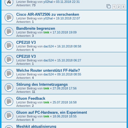
Letzter Beitrag von
y02hal
«
03.11.2018 22:31
Antworten:
73
1
2
3
Cisco AIR-ANT2506 zu verschenken
Letzter Beitrag von
y02hal
«
19.10.2018 22:07
Antworten:
1
Bandbreite begrenzen
Letzter Beitrag von
tmk
«
17.10.2018 19:09
Antworten:
3
CPE210 V3
Letzter Beitrag von
dac524
«
16.10.2018 08:58
Antworten:
6
CPE210 V3
Letzter Beitrag von
dac524
«
15.10.2018 06:27
Antworten:
1
Welche Router unterstützt FF-Halle?
Letzter Beitrag von
dac524
«
09.10.2018 08:55
Antworten:
4
Störung des Internetzugangs
Letzter Beitrag von
tmk
«
27.09.2018 17:56
Antworten:
11
Gluon Feedback
Letzter Beitrag von
tmk
«
25.07.2018 16:58
Antworten:
2
Gluon auf PC-Hardware, ein Experiment
Letzter Beitrag von
tmk
«
18.06.2018 18:55
Antworten:
8
Meshkit aktualisierung