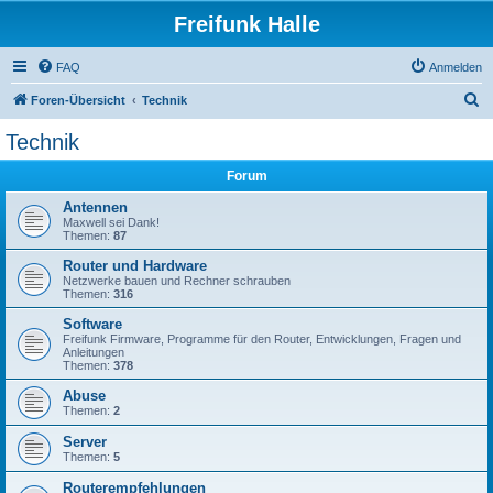
Freifunk Halle
FAQ
Anmelden
S
Foren-Übersicht
Technik
u
Technik
c
Forum
h
e
Antennen
Maxwell sei Dank!
Themen:
87
Router und Hardware
Netzwerke bauen und Rechner schrauben
Themen:
316
Software
Freifunk Firmware, Programme für den Router, Entwicklungen, Fragen und
Anleitungen
Themen:
378
Abuse
Themen:
2
Server
Themen:
5
Routerempfehlungen