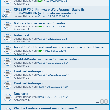
Letzter Beitrag von
kwm
«
19.07.2020 09:31
Antworten:
1
CPE210 V3.0: Firmware WürgAraund, Basis ffs
1.9.0~20200606 (nicht mehr verwenden!!)
Letzter Beitrag von
y02hal
«
29.06.2020 01:56
Mehrere Router an einem Standort
Letzter Beitrag von
tmk
«
26.11.2019 18:34
Antworten:
5
hohe Last
Letzter Beitrag von
y02hal
«
23.11.2019 01:37
Antworten:
27
fastd-Pub-Schlüssel wird nicht angezeigt nach dem Flashen
Letzter Beitrag von
tmk
«
06.08.2019 15:46
Antworten:
7
Meshkit-Router mit neuer Software flashen
Letzter Beitrag von
y02hal
«
11.03.2019 03:04
Antworten:
1
Funkverbindungen
Letzter Beitrag von
y02hal
«
27.01.2019 10:47
Antworten:
1
Funkverbindungen
Letzter Beitrag von
Klops
«
26.01.2019 17:20
Netzkarte
Letzter Beitrag von
Klops
«
26.01.2019 17:02
Antworten:
33
1
2
Welche Hardware nimmt man denn nun ?