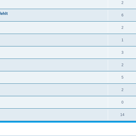
2
ehlt
6
2
1
3
2
5
2
0
14