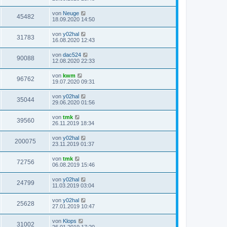
von
Neuge
45482
18.09.2020 14:50
von
y02hal
31783
16.08.2020 12:43
von
dac524
90088
12.08.2020 22:33
von
kwm
96762
19.07.2020 09:31
von
y02hal
35044
29.06.2020 01:56
von
tmk
39560
26.11.2019 18:34
von
y02hal
200075
23.11.2019 01:37
von
tmk
72756
06.08.2019 15:46
von
y02hal
24799
11.03.2019 03:04
von
y02hal
25628
27.01.2019 10:47
von
Klops
31002
26.01.2019 17:20