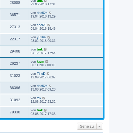
von
tmk
28088
29.05.2018 17:31
von
dac524
36571
19.04.2018 13:29
von
cool20
27313
09.04.2018 18:48
von
y02hal
22317
23.02.2018 00:31
von
tmk
29408
04.12.2017 17:54
von
kwm
26237
30.11.2017 00:10
von
TinoD
31023
12.09.2017 06:07
von
dac524
86396
13.08.2017 09:28
von
tox
31092
12.08.2017 23:32
von
tmk
79338
08.08.2017 17:33
Gehe zu