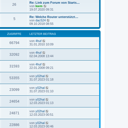
t
r
e
Re: Link zum Forum von Starts…
r
26
B
s
N
von
kwm
a
e
t
e
19.07.2020 09:31
g
i
e
u
t
r
e
Re: Welche Router unterstützt…
r
5
B
s
N
von
dac524
a
e
t
e
09.10.2018 08:55
g
i
e
u
t
r
e
r
B
s
ZUGRIFFE
LETZTER BEITRAG
a
e
t
g
i
e
von
4huf
66794
t
r
31.01.2010 10:09
r
B
a
e
von
4huf
g
32092
i
02.04.2008 13:44
t
r
von
4huf
a
31593
22.01.2008 09:21
g
von
y02hal
53355
31.07.2023 01:18
von
y02hal
23099
31.07.2023 01:10
von
y02hal
24654
12.03.2023 01:13
von
y02hal
24871
12.03.2023 00:51
von
y02hal
22886
12.03.2023 00:46