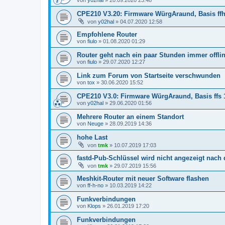
CPE210 V3.20: Firmware WürgAraund, Basis ffhal
von
y02hal
»
04.07.2020 12:58
Empfohlene Router
von
fiulo
»
01.08.2020 01:29
Router geht nach ein paar Stunden immer offli
von
fiulo
»
29.07.2020 12:27
Link zum Forum von Startseite verschwunden
von
tox
»
30.06.2020 15:52
CPE210 V3.0: Firmware WürgAraund, Basis ffs 1
von
y02hal
»
29.06.2020 01:56
Mehrere Router an einem Standort
von
Neuge
»
28.09.2019 14:36
hohe Last
von
tmk
»
10.07.2019 17:03
fastd-Pub-Schlüssel wird nicht angezeigt nach
von
tmk
»
29.07.2019 15:56
Meshkit-Router mit neuer Software flashen
von
ff-h-no
»
10.03.2019 14:22
Funkverbindungen
von
Klops
»
26.01.2019 17:20
Funkverbindungen