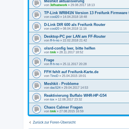
Meshkit aktualisierung
von
3dfxatwork
»
29.08.2017 18:13
TP-Link WR841N Version 13 Freifunk Firmware f
von
cool20
»
14.04.2018 18:48
D-Link DIR 600 als Freifunk Router
von
cool20
»
08.04.2018 11:16
Desktop-PC per LAN am FF-Router
von
ff-h-no
»
22.02.2018 21:42
olsrd-config leer, bitte helfen
von
tmk
»
28.11.2017 18:52
Frage
von
ff-h-no
»
25.11.2017 20:28
FFH fehlt auf Freifunk-Karte.de
von
TinoD
»
25.04.2015 18:01
Meshkit - Probleme
von
dac524
»
29.04.2017 14:53
Reaktivierung Buffalo WHR-HP-G54
von
tox
»
12.08.2017 23:32
Chaos Calmer Fragen
von
tmk
»
27.08.2015 16:59
Zurück zur Foren-Übersicht