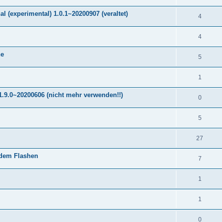
 (experimental) 1.0.1~20200907 (veraltet)
4
4
ne
5
1
.9.0~20200606 (nicht mehr verwenden!!)
0
5
27
 dem Flashen
7
1
1
0