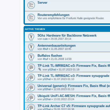
Server
Routerempfehlungen
Von uns empfohlene für Freifunk Halle geeignete Router.
AKTIVE THEMEN
5Ghz Hardware für Backbone Netzwerk
von
culo
»
29.05.2007 20:14
Antennenbauanleitungen
von
4huf
»
11.05.2007 10:45
Buffalos flashen
von
4huf
»
21.01.2008 14:59
TP-Link TL-WR902AC-v3: Firmware Fix, Basis ff
von
y02hal
»
31.07.2023 01:18
TP-Link TL-WR902AC-v3: Firmware sysupgrade au
von
y02hal
»
31.07.2023 01:10
Universal (generic): Firmware Fix, Basis ffhal (
von
y02hal
»
12.03.2023 01:13
Ubiquiti UniFi-AC-MESH: Firmware Fix, Basis ff
von
y02hal
»
13.02.2022 23:24
TP-Link Archer C7 v5: Firmware sysupgrade auf 
von
y02hal
»
29.05.2022 00:38