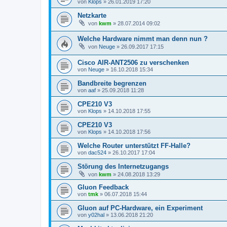
von
Klops
»
26.01.2019 17:20
Netzkarte
von
kwm
»
28.07.2014 09:02
Welche Hardware nimmt man denn nun ?
von
Neuge
»
26.09.2017 17:15
Cisco AIR-ANT2506 zu verschenken
von
Neuge
»
16.10.2018 15:34
Bandbreite begrenzen
von
aaf
»
25.09.2018 11:28
CPE210 V3
von
Klops
»
14.10.2018 17:55
CPE210 V3
von
Klops
»
14.10.2018 17:56
Welche Router unterstützt FF-Halle?
von
dac524
»
26.10.2017 17:04
Störung des Internetzugangs
von
kwm
»
24.08.2018 13:29
Gluon Feedback
von
tmk
»
06.07.2018 15:44
Gluon auf PC-Hardware, ein Experiment
von
y02hal
»
13.06.2018 21:20