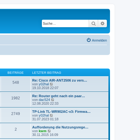
Suche
Erweiterte Suche
Anmelden
BEITRÄGE
LETZTER BEITRAG
Re: Cisco AIR-ANT2506 zu vers…
548
N
von
y02hal
e
19.10.2018 22:07
u
e
Re: Router geht nach ein paar…
1982
s
N
von
dac524
t
e
12.08.2020 22:33
e
u
r
e
TP-Link TL-WR902AC-v3: Firmwa…
2749
B
s
N
von
y02hal
e
t
e
31.07.2023 01:18
i
e
u
t
r
e
Aufforderung die Nutzungsrege…
r
2
B
s
N
von
kwm
a
e
t
e
30.11.2015 16:09
g
i
e
u