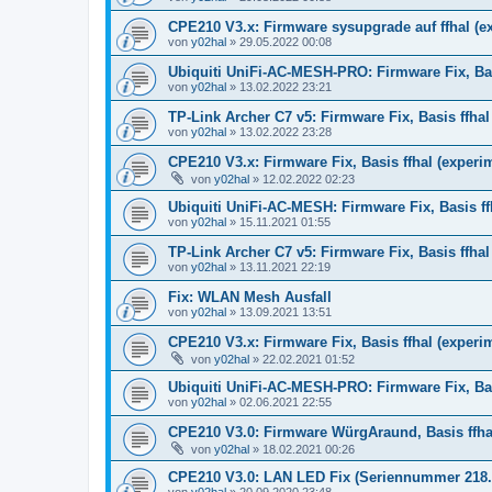
CPE210 V3.x: Firmware sysupgrade auf ffhal (e
von
y02hal
»
29.05.2022 00:08
Ubiquiti UniFi-AC-MESH-PRO: Firmware Fix, Bas
von
y02hal
»
13.02.2022 23:21
TP-Link Archer C7 v5: Firmware Fix, Basis ffhal
von
y02hal
»
13.02.2022 23:28
CPE210 V3.x: Firmware Fix, Basis ffhal (experi
von
y02hal
»
12.02.2022 02:23
Ubiquiti UniFi-AC-MESH: Firmware Fix, Basis ffh
von
y02hal
»
15.11.2021 01:55
TP-Link Archer C7 v5: Firmware Fix, Basis ffhal 
von
y02hal
»
13.11.2021 22:19
Fix: WLAN Mesh Ausfall
von
y02hal
»
13.09.2021 13:51
CPE210 V3.x: Firmware Fix, Basis ffhal (experim
von
y02hal
»
22.02.2021 01:52
Ubiquiti UniFi-AC-MESH-PRO: Firmware Fix, Basis
von
y02hal
»
02.06.2021 22:55
CPE210 V3.0: Firmware WürgAraund, Basis ffhal 
von
y02hal
»
18.02.2021 00:26
CPE210 V3.0: LAN LED Fix (Seriennummer 218...
von
y02hal
»
20.09.2020 23:48