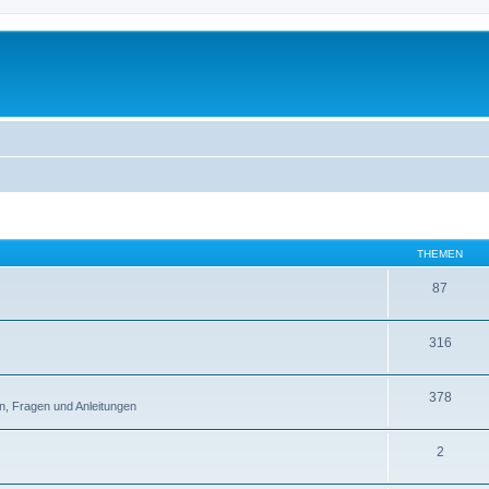
THEMEN
87
316
378
n, Fragen und Anleitungen
2