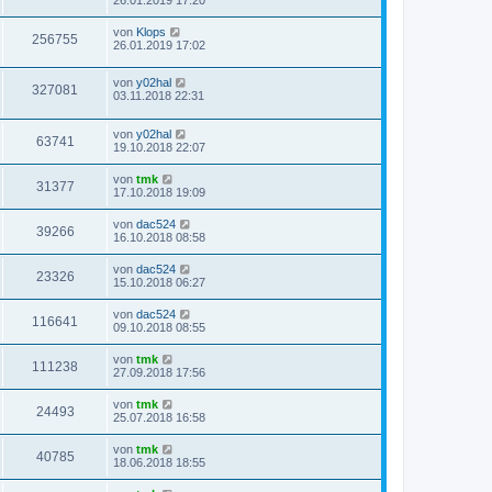
von
Klops
256755
26.01.2019 17:02
von
y02hal
327081
03.11.2018 22:31
von
y02hal
63741
19.10.2018 22:07
von
tmk
31377
17.10.2018 19:09
von
dac524
39266
16.10.2018 08:58
von
dac524
23326
15.10.2018 06:27
von
dac524
116641
09.10.2018 08:55
von
tmk
111238
27.09.2018 17:56
von
tmk
24493
25.07.2018 16:58
von
tmk
40785
18.06.2018 18:55