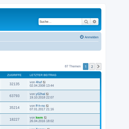
Suche
Erweiterte Suche
Anmelden
1
2
Nächste
87 Themen
ZUGRIFFE
LETZTER BEITRAG
von
4huf
32135
02.04.2008 13:44
von
y02hal
63793
19.10.2018 22:07
von
ff-h-no
35214
07.01.2017 21:16
von
kwm
18227
26.04.2016 18:02