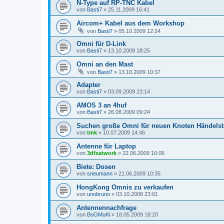
N-Type auf RP-TNC Kabel
von
Basti7
»
25.11.2009 16:41
Aircom+ Kabel aus dem Workshop
von
Basti7
»
05.10.2009 12:24
Omni für D-Link
von
Basti7
»
13.10.2009 18:25
Omni an den Mast
von
Basti7
»
13.10.2009 10:37
Adapter
von
Basti7
»
03.09.2009 23:14
AMOS 3 an 4huf
von
Basti7
»
26.08.2009 09:24
Suchen große Omni für neuen Knoten Händelst
von
tmk
»
10.07.2009 14:46
Antenne für Laptop
von
3dfxatwork
»
22.06.2009 16:06
Biete: Dosen
von
sneumann
»
21.06.2009 10:35
HongKong Omnis zu verkaufen
von
unobruno
»
03.10.2008 23:01
Antennennachfrage
von
BoOMuKl
»
18.05.2009 18:20