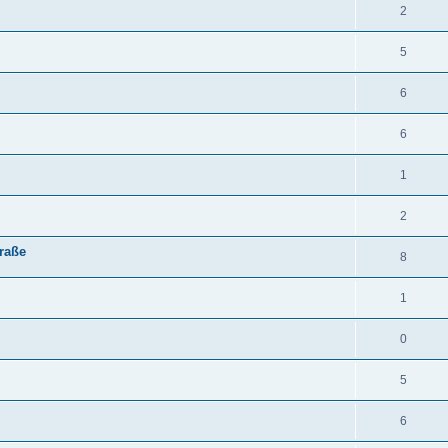
2
5
6
6
1
2
raße
8
1
0
5
6