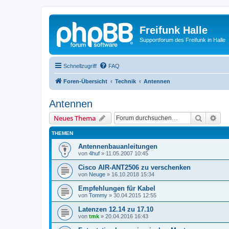
Freifunk Halle
Supportforum des Freifunk in Halle
Schnellzugriff
FAQ
Foren-Übersicht
Technik
Antennen
Antennen
Suche
Erw
Neues Thema
THEMEN
Antennenbauanleitungen
von
4huf
»
11.05.2007 10:45
Cisco AIR-ANT2506 zu verschenken
von
Neuge
»
16.10.2018 15:34
Empfehlungen für Kabel
von
Tommy
»
30.04.2015 12:55
Latenzen 12.14 zu 17.10
von
tmk
»
20.04.2016 16:43