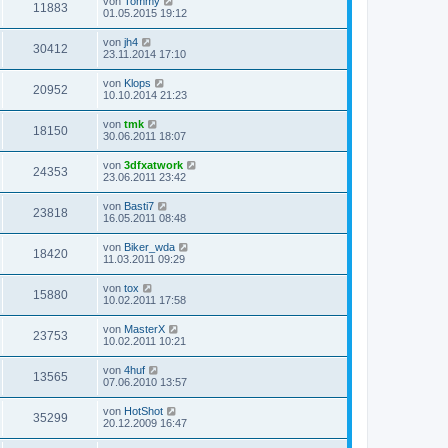
von
Tommy
11883
01.05.2015 19:12
von
jh4
30412
23.11.2014 17:10
von
Klops
20952
10.10.2014 21:23
von
tmk
18150
30.06.2011 18:07
von
3dfxatwork
24353
23.06.2011 23:42
von
Basti7
23818
16.05.2011 08:48
von
Biker_wda
18420
11.03.2011 09:29
von
tox
15880
10.02.2011 17:58
von
MasterX
23753
10.02.2011 10:21
von
4huf
13565
07.06.2010 13:57
von
HotShot
35299
20.12.2009 16:47