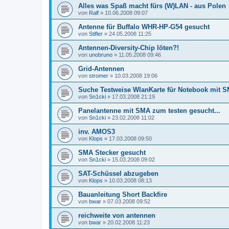
Alles was Spaß macht fürs (W)LAN - aus Polen
von
Ralf
»
10.06.2008 09:07
Antenne für Buffalo WHR-HP-G54 gesucht
von
Stifler
»
24.05.2008 11:25
Antennen-Diversity-Chip löten?!
von
unobruno
»
11.05.2008 09:46
Grid-Antennen
von
stromer
»
10.03.2008 19:06
Suche Testweise WlanKarte für Notebook mit 
von
Sn1cki
»
17.03.2008 21:19
Panelantenne mit SMA zum testen gesucht...
von
Sn1cki
»
23.02.2008 11:02
inv. AMOS3
von
Klops
»
17.03.2008 09:50
SMA Stecker gesucht
von
Sn1cki
»
15.03.2008 09:02
SAT-Schüssel abzugeben
von
Klops
»
10.03.2008 08:13
Bauanleitung Short Backfire
von
bwar
»
07.03.2008 09:52
reichweite von antennen
von
bwar
»
20.02.2008 11:23