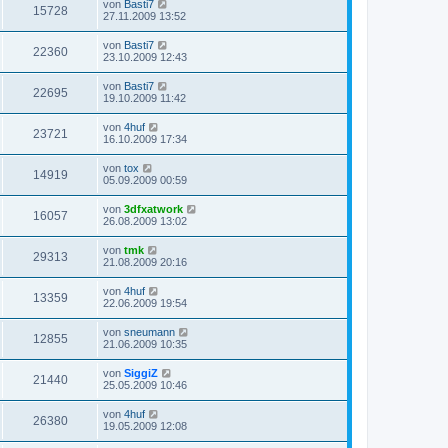
von
Basti7
15728
27.11.2009 13:52
von
Basti7
22360
23.10.2009 12:43
von
Basti7
22695
19.10.2009 11:42
von
4huf
23721
16.10.2009 17:34
von
tox
14919
05.09.2009 00:59
von
3dfxatwork
16057
26.08.2009 13:02
von
tmk
29313
21.08.2009 20:16
von
4huf
13359
22.06.2009 19:54
von
sneumann
12855
21.06.2009 10:35
von
SiggiZ
21440
25.05.2009 10:46
von
4huf
26380
19.05.2009 12:08