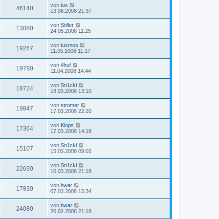
von
tox
46140
13.06.2008 21:37
von
Stifler
13080
24.05.2008 11:25
von
tuxmos
19267
11.05.2008 11:17
von
4huf
19790
11.04.2008 14:44
von
Sn1cki
18724
18.03.2008 13:10
von
stromer
19847
17.03.2008 22:20
von
Klops
17364
17.03.2008 14:18
von
Sn1cki
15107
15.03.2008 09:02
von
Sn1cki
22690
10.03.2008 21:18
von
bwar
17830
07.03.2008 15:34
von
bwar
24080
20.02.2008 21:18