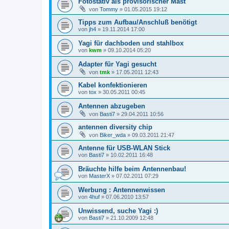
Fotostativ als provisorischer Mast
von
Tommy
»
01.05.2015 19:12
Tipps zum Aufbau/Anschluß benötigt
von
jh4
»
19.11.2014 17:00
Yagi für dachboden und stahlbox
von
kwm
»
09.10.2014 05:20
Adapter für Yagi gesucht
von
tmk
»
17.05.2011 12:43
Kabel konfektionieren
von
tox
»
30.05.2011 00:45
Antennen abzugeben
von
Basti7
»
29.04.2011 10:56
antennen diversity chip
von
Biker_wda
»
09.03.2011 21:47
Antenne für USB-WLAN Stick
von
Basti7
»
10.02.2011 16:48
Bräuchte hilfe beim Antennenbau!
von
MasterX
»
07.02.2011 07:29
Werbung : Antennenwissen
von
4huf
»
07.06.2010 13:57
Unwissend, suche Yagi :)
von
Basti7
»
21.10.2009 12:48