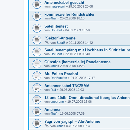
Antennekabel gesucht
von
matze-pwi
»
29.03.2009 20:08
kommerzieller Rundstrahler
von
4huf
»
20.02.2009 18:15
Satellitentest
von
HotShot
»
04.02.2009 15:58
"Sektor"-Antenne
von
Basti7
»
20.11.2008 14:42
Satellitenempfang mit Hochhaus in Südrichtun
von
HotShot
»
22.10.2008 05:40
Günstige (komerzielle) Panelantenne
von
4huf
»
20.09.2008 14:23
Alu Folien Parabol
von
DonEstefan
»
24.09.2008 17:17
Antennenkabel TNC/SMA
von
Ralf
»
29.07.2008 12:03
12 und 15dbi Omni-directional fiberglas Anten
von
unobruno
»
19.07.2008 16:06
Antennen
von
4huf
»
18.06.2008 07:39
Yagi von yagi.pl = Afu-Antenne
von
4huf
»
03.07.2008 11:34