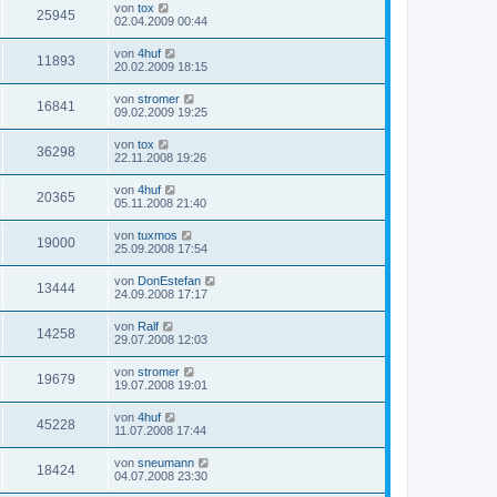
von
tox
25945
02.04.2009 00:44
von
4huf
11893
20.02.2009 18:15
von
stromer
16841
09.02.2009 19:25
von
tox
36298
22.11.2008 19:26
von
4huf
20365
05.11.2008 21:40
von
tuxmos
19000
25.09.2008 17:54
von
DonEstefan
13444
24.09.2008 17:17
von
Ralf
14258
29.07.2008 12:03
von
stromer
19679
19.07.2008 19:01
von
4huf
45228
11.07.2008 17:44
von
sneumann
18424
04.07.2008 23:30