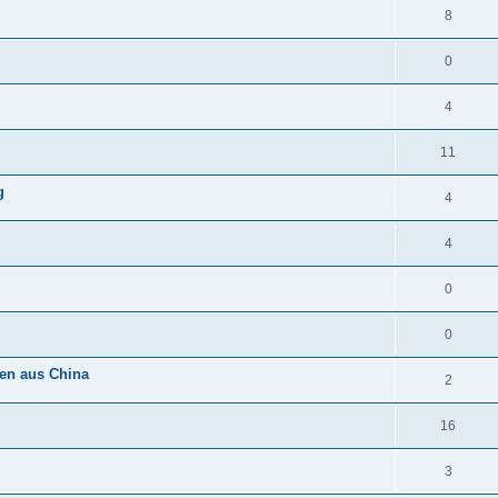
8
0
4
11
g
4
4
0
0
nen aus China
2
16
3