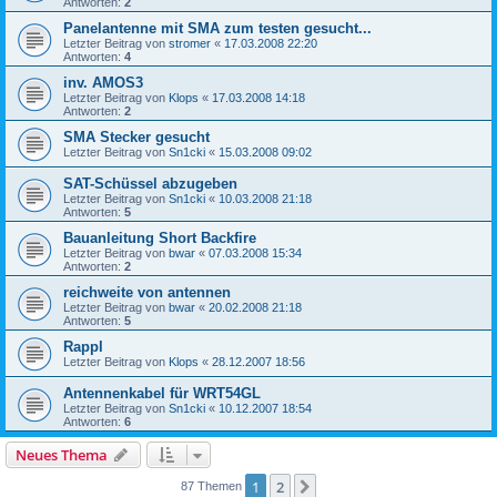
Antworten:
2
Panelantenne mit SMA zum testen gesucht...
Letzter Beitrag von
stromer
«
17.03.2008 22:20
Antworten:
4
inv. AMOS3
Letzter Beitrag von
Klops
«
17.03.2008 14:18
Antworten:
2
SMA Stecker gesucht
Letzter Beitrag von
Sn1cki
«
15.03.2008 09:02
SAT-Schüssel abzugeben
Letzter Beitrag von
Sn1cki
«
10.03.2008 21:18
Antworten:
5
Bauanleitung Short Backfire
Letzter Beitrag von
bwar
«
07.03.2008 15:34
Antworten:
2
reichweite von antennen
Letzter Beitrag von
bwar
«
20.02.2008 21:18
Antworten:
5
Rappl
Letzter Beitrag von
Klops
«
28.12.2007 18:56
Antennenkabel für WRT54GL
Letzter Beitrag von
Sn1cki
«
10.12.2007 18:54
Antworten:
6
Neues Thema
1
2
Nächste
87 Themen