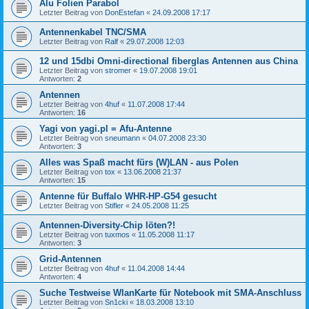
Alu Folien Parabol
Letzter Beitrag von
DonEstefan
«
24.09.2008 17:17
Antennenkabel TNC/SMA
Letzter Beitrag von
Ralf
«
29.07.2008 12:03
12 und 15dbi Omni-directional fiberglas Antennen aus China
Letzter Beitrag von
stromer
«
19.07.2008 19:01
Antworten:
2
Antennen
Letzter Beitrag von
4huf
«
11.07.2008 17:44
Antworten:
16
Yagi von yagi.pl = Afu-Antenne
Letzter Beitrag von
sneumann
«
04.07.2008 23:30
Antworten:
3
Alles was Spaß macht fürs (W)LAN - aus Polen
Letzter Beitrag von
tox
«
13.06.2008 21:37
Antworten:
15
Antenne für Buffalo WHR-HP-G54 gesucht
Letzter Beitrag von
Stifler
«
24.05.2008 11:25
Antennen-Diversity-Chip löten?!
Letzter Beitrag von
tuxmos
«
11.05.2008 11:17
Antworten:
3
Grid-Antennen
Letzter Beitrag von
4huf
«
11.04.2008 14:44
Antworten:
4
Suche Testweise WlanKarte für Notebook mit SMA-Anschluss
Letzter Beitrag von
Sn1cki
«
18.03.2008 13:10