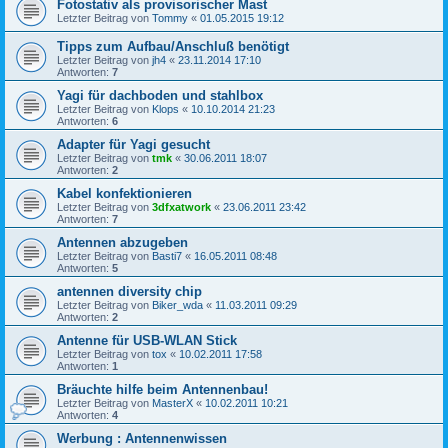
Fotostativ als provisorischer Mast
Letzter Beitrag von
Tommy
«
01.05.2015 19:12
Tipps zum Aufbau/Anschluß benötigt
Letzter Beitrag von
jh4
«
23.11.2014 17:10
Antworten:
7
Yagi für dachboden und stahlbox
Letzter Beitrag von
Klops
«
10.10.2014 21:23
Antworten:
6
Adapter für Yagi gesucht
Letzter Beitrag von
tmk
«
30.06.2011 18:07
Antworten:
2
Kabel konfektionieren
Letzter Beitrag von
3dfxatwork
«
23.06.2011 23:42
Antworten:
7
Antennen abzugeben
Letzter Beitrag von
Basti7
«
16.05.2011 08:48
Antworten:
5
antennen diversity chip
Letzter Beitrag von
Biker_wda
«
11.03.2011 09:29
Antworten:
2
Antenne für USB-WLAN Stick
Letzter Beitrag von
tox
«
10.02.2011 17:58
Antworten:
1
Bräuchte hilfe beim Antennenbau!
Letzter Beitrag von
MasterX
«
10.02.2011 10:21
Antworten:
4
Werbung : Antennenwissen