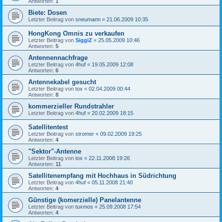
Antworten:
1
Biete: Dosen
Letzter Beitrag von
sneumann
«
21.06.2009 10:35
HongKong Omnis zu verkaufen
Letzter Beitrag von
SiggiZ
«
25.05.2009 10:46
Antworten:
5
Antennennachfrage
Letzter Beitrag von
4huf
«
19.05.2009 12:08
Antworten:
6
Antennekabel gesucht
Letzter Beitrag von
tox
«
02.04.2009 00:44
Antworten:
8
kommerzieller Rundstrahler
Letzter Beitrag von
4huf
«
20.02.2009 18:15
Satellitentest
Letzter Beitrag von
stromer
«
09.02.2009 19:25
Antworten:
4
"Sektor"-Antenne
Letzter Beitrag von
tox
«
22.11.2008 19:26
Antworten:
11
Satellitenempfang mit Hochhaus in Südrichtung
Letzter Beitrag von
4huf
«
05.11.2008 21:40
Antworten:
4
Günstige (komerzielle) Panelantenne
Letzter Beitrag von
tuxmos
«
25.09.2008 17:54
Antworten:
4