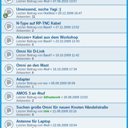
Letzter Beitrag von
4huf
«
07.06.2010 13:57
Unwissend, suche Yagi :)
Letzter Beitrag von
HotShot
«
20.12.2009 16:47
Antworten:
11
N-Type auf RP-TNC Kabel
Letzter Beitrag von
Basti7
«
27.11.2009 13:52
Antworten:
2
Aircom+ Kabel aus dem Workshop
Letzter Beitrag von
Basti7
«
23.10.2009 12:43
Antworten:
5
Omni für D-Link
Letzter Beitrag von
Basti7
«
19.10.2009 11:42
Antworten:
6
Omni an den Mast
Letzter Beitrag von
4huf
«
16.10.2009 17:34
Antworten:
6
Adapter
Letzter Beitrag von
tox
«
05.09.2009 00:59
Antworten:
1
AMOS 3 an 4huf
Letzter Beitrag von
3dfxatwork
«
26.08.2009 13:02
Antworten:
2
Suchen große Omni für neuen Knoten Händelstraße
Letzter Beitrag von
tmk
«
21.08.2009 20:16
Antworten:
8
Antenne für Laptop
Letzter Beitrag von
4huf
«
22.06.2009 19:54