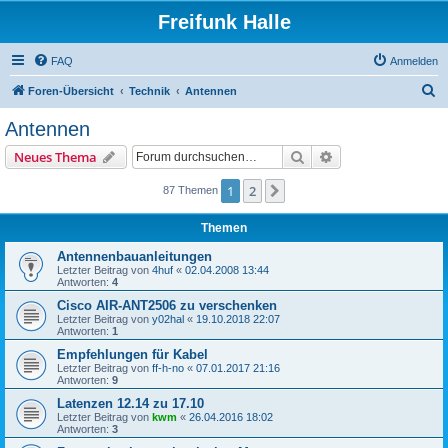
Freifunk Halle
FAQ
Anmelden
S
Foren-Übersicht
Technik
Antennen
u
Antennen
c
Suche
Erweiterte Suche
Neues Thema
h
e
1
2
Nächste
87 Themen
Themen
Antennenbauanleitungen
Letzter Beitrag von
4huf
«
02.04.2008 13:44
Antworten:
4
Cisco AIR-ANT2506 zu verschenken
Letzter Beitrag von
y02hal
«
19.10.2018 22:07
Antworten:
1
Empfehlungen für Kabel
Letzter Beitrag von
ff-h-no
«
07.01.2017 21:16
Antworten:
9
Latenzen 12.14 zu 17.10
Letzter Beitrag von
kwm
«
26.04.2016 18:02
Antworten:
3