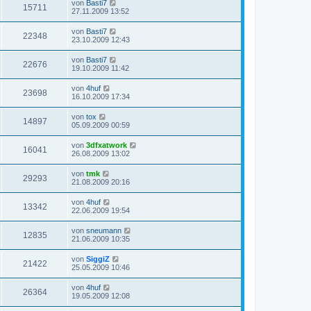
von
Basti7
15711
27.11.2009 13:52
von
Basti7
22348
23.10.2009 12:43
von
Basti7
22676
19.10.2009 11:42
von
4huf
23698
16.10.2009 17:34
von
tox
14897
05.09.2009 00:59
von
3dfxatwork
16041
26.08.2009 13:02
von
tmk
29293
21.08.2009 20:16
von
4huf
13342
22.06.2009 19:54
von
sneumann
12835
21.06.2009 10:35
von
SiggiZ
21422
25.05.2009 10:46
von
4huf
26364
19.05.2009 12:08