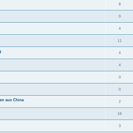
8
0
4
11
g
4
4
0
0
nen aus China
2
16
3