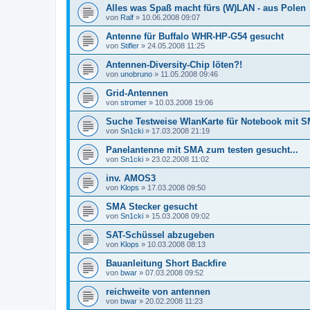
Alles was Spaß macht fürs (W)LAN - aus Polen
von
Ralf
»
10.06.2008 09:07
Antenne für Buffalo WHR-HP-G54 gesucht
von
Stifler
»
24.05.2008 11:25
Antennen-Diversity-Chip löten?!
von
unobruno
»
11.05.2008 09:46
Grid-Antennen
von
stromer
»
10.03.2008 19:06
Suche Testweise WlanKarte für Notebook mit 
von
Sn1cki
»
17.03.2008 21:19
Panelantenne mit SMA zum testen gesucht...
von
Sn1cki
»
23.02.2008 11:02
inv. AMOS3
von
Klops
»
17.03.2008 09:50
SMA Stecker gesucht
von
Sn1cki
»
15.03.2008 09:02
SAT-Schüssel abzugeben
von
Klops
»
10.03.2008 08:13
Bauanleitung Short Backfire
von
bwar
»
07.03.2008 09:52
reichweite von antennen
von
bwar
»
20.02.2008 11:23