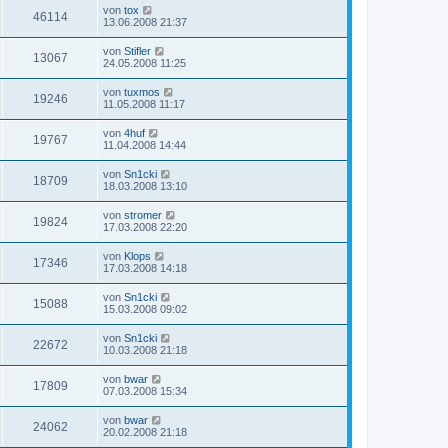
von
tox
46114
13.06.2008 21:37
von
Stifler
13067
24.05.2008 11:25
von
tuxmos
19246
11.05.2008 11:17
von
4huf
19767
11.04.2008 14:44
von
Sn1cki
18709
18.03.2008 13:10
von
stromer
19824
17.03.2008 22:20
von
Klops
17346
17.03.2008 14:18
von
Sn1cki
15088
15.03.2008 09:02
von
Sn1cki
22672
10.03.2008 21:18
von
bwar
17809
07.03.2008 15:34
von
bwar
24062
20.02.2008 21:18