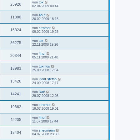
von
tox
25926
02.04.2009 00:44
von
4huf
11880
20.02.2009 18:15
von
stromer
16824
09.02.2009 19:25
von
tox
36275
22.11.2008 19:26
von
4huf
20344
05.11.2008 21:40
von
tuxmos
18983
25.09.2008 17:54
von
DonEstefan
13426
24.09.2008 17:17
von
Ralf
14241
29.07.2008 12:03
von
stromer
19662
19.07.2008 19:01
von
4huf
45205
11.07.2008 17:44
von
sneumann
18404
04.07.2008 23:30