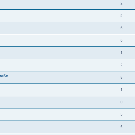
2
5
6
6
1
2
raße
8
1
0
5
6