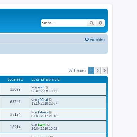
Suche
Erweiterte Suche
Anmelden
1
2
Nächste
87 Themen
ZUGRIFFE
LETZTER BEITRAG
von
4huf
32099
02.04.2008 13:44
von
y02hal
63746
19.10.2018 22:07
von
ff-h-no
35194
07.01.2017 21:16
von
kwm
18214
26.04.2016 18:02