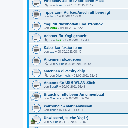
Fotostativ als provisorischer Mast
von
Tommy
»
01.05.2015 19:12
Tipps zum Aufbau/Anschluß benötigt
von
jh4
»
19.11.2014 17:00
Yagi für dachboden und stahlbox
von
kwm
»
09.10.2014 05:20
Adapter für Yagi gesucht
von
tmk
»
17.05.2011 12:43
Kabel konfektionieren
von
tox
»
30.05.2011 00:45
Antennen abzugeben
von
Basti7
»
29.04.2011 10:56
antennen diversity chip
von
Biker_wda
»
09.03.2011 21:47
Antenne für USB-WLAN Stick
von
Basti7
»
10.02.2011 16:48
Bräuchte hilfe beim Antennenbau!
von
MasterX
»
07.02.2011 07:29
Werbung : Antennenwissen
von
4huf
»
07.06.2010 13:57
Unwissend, suche Yagi :)
von
Basti7
»
21.10.2009 12:48