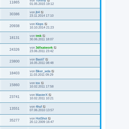
von
Tommy
11865
01.05.2015 19:12
von
jh4
30386
23.11.2014 17:10
von
Klops
20938
10.10.2014 21:23
von
tmk
18131
30.06.2011 18:07
von
3dfxatwork
24326
23.06.2011 23:42
von
Basti7
23800
16.05.2011 08:48
von
Biker_wda
18403
11.03.2011 09:29
von
tox
15860
10.02.2011 17:58
von
MasterX
23741
10.02.2011 10:21
von
4huf
13551
07.06.2010 13:57
von
HotShot
35277
20.12.2009 16:47