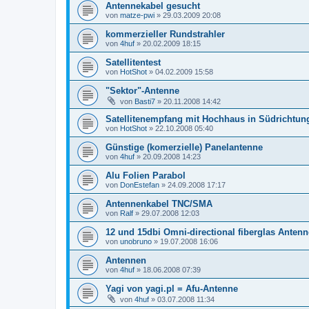
Antennekabel gesucht
von
matze-pwi
»
29.03.2009 20:08
kommerzieller Rundstrahler
von
4huf
»
20.02.2009 18:15
Satellitentest
von
HotShot
»
04.02.2009 15:58
"Sektor"-Antenne
von
Basti7
»
20.11.2008 14:42
Satellitenempfang mit Hochhaus in Südrichtun
von
HotShot
»
22.10.2008 05:40
Günstige (komerzielle) Panelantenne
von
4huf
»
20.09.2008 14:23
Alu Folien Parabol
von
DonEstefan
»
24.09.2008 17:17
Antennenkabel TNC/SMA
von
Ralf
»
29.07.2008 12:03
12 und 15dbi Omni-directional fiberglas Anten
von
unobruno
»
19.07.2008 16:06
Antennen
von
4huf
»
18.06.2008 07:39
Yagi von yagi.pl = Afu-Antenne
von
4huf
»
03.07.2008 11:34