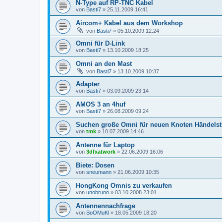
N-Type auf RP-TNC Kabel
von
Basti7
»
25.11.2009 16:41
Aircom+ Kabel aus dem Workshop
von
Basti7
»
05.10.2009 12:24
Omni für D-Link
von
Basti7
»
13.10.2009 18:25
Omni an den Mast
von
Basti7
»
13.10.2009 10:37
Adapter
von
Basti7
»
03.09.2009 23:14
AMOS 3 an 4huf
von
Basti7
»
26.08.2009 09:24
Suchen große Omni für neuen Knoten Händelst
von
tmk
»
10.07.2009 14:46
Antenne für Laptop
von
3dfxatwork
»
22.06.2009 16:06
Biete: Dosen
von
sneumann
»
21.06.2009 10:35
HongKong Omnis zu verkaufen
von
unobruno
»
03.10.2008 23:01
Antennennachfrage
von
BoOMuKl
»
18.05.2009 18:20