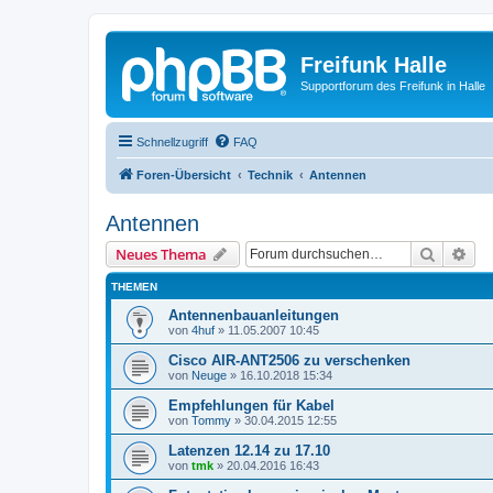
Freifunk Halle
Supportforum des Freifunk in Halle
Schnellzugriff
FAQ
Foren-Übersicht
Technik
Antennen
Antennen
Suche
Erw
Neues Thema
THEMEN
Antennenbauanleitungen
von
4huf
»
11.05.2007 10:45
Cisco AIR-ANT2506 zu verschenken
von
Neuge
»
16.10.2018 15:34
Empfehlungen für Kabel
von
Tommy
»
30.04.2015 12:55
Latenzen 12.14 zu 17.10
von
tmk
»
20.04.2016 16:43