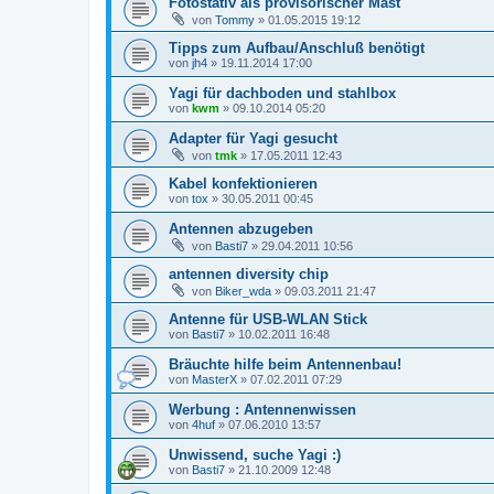
Fotostativ als provisorischer Mast
von
Tommy
»
01.05.2015 19:12
Tipps zum Aufbau/Anschluß benötigt
von
jh4
»
19.11.2014 17:00
Yagi für dachboden und stahlbox
von
kwm
»
09.10.2014 05:20
Adapter für Yagi gesucht
von
tmk
»
17.05.2011 12:43
Kabel konfektionieren
von
tox
»
30.05.2011 00:45
Antennen abzugeben
von
Basti7
»
29.04.2011 10:56
antennen diversity chip
von
Biker_wda
»
09.03.2011 21:47
Antenne für USB-WLAN Stick
von
Basti7
»
10.02.2011 16:48
Bräuchte hilfe beim Antennenbau!
von
MasterX
»
07.02.2011 07:29
Werbung : Antennenwissen
von
4huf
»
07.06.2010 13:57
Unwissend, suche Yagi :)
von
Basti7
»
21.10.2009 12:48