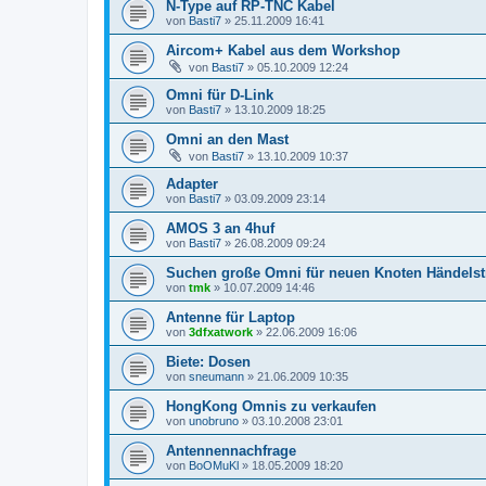
N-Type auf RP-TNC Kabel
von
Basti7
»
25.11.2009 16:41
Aircom+ Kabel aus dem Workshop
von
Basti7
»
05.10.2009 12:24
Omni für D-Link
von
Basti7
»
13.10.2009 18:25
Omni an den Mast
von
Basti7
»
13.10.2009 10:37
Adapter
von
Basti7
»
03.09.2009 23:14
AMOS 3 an 4huf
von
Basti7
»
26.08.2009 09:24
Suchen große Omni für neuen Knoten Händelst
von
tmk
»
10.07.2009 14:46
Antenne für Laptop
von
3dfxatwork
»
22.06.2009 16:06
Biete: Dosen
von
sneumann
»
21.06.2009 10:35
HongKong Omnis zu verkaufen
von
unobruno
»
03.10.2008 23:01
Antennennachfrage
von
BoOMuKl
»
18.05.2009 18:20