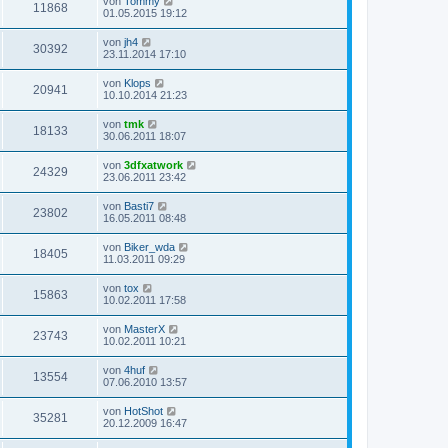
von
Tommy
11868
01.05.2015 19:12
von
jh4
30392
23.11.2014 17:10
von
Klops
20941
10.10.2014 21:23
von
tmk
18133
30.06.2011 18:07
von
3dfxatwork
24329
23.06.2011 23:42
von
Basti7
23802
16.05.2011 08:48
von
Biker_wda
18405
11.03.2011 09:29
von
tox
15863
10.02.2011 17:58
von
MasterX
23743
10.02.2011 10:21
von
4huf
13554
07.06.2010 13:57
von
HotShot
35281
20.12.2009 16:47