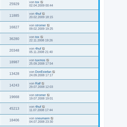
von
tox
25929
02.04.2009 00:44
von
4huf
11885
20.02.2009 18:15
von
stromer
16827
09.02.2009 19:25
von
tox
36280
22.11.2008 19:26
von
4huf
20348
05.11.2008 21:40
von
tuxmos
18987
25.09.2008 17:54
von
DonEstefan
13428
24.09.2008 17:17
von
Ralf
14243
29.07.2008 12:03
von
stromer
19668
19.07.2008 19:01
von
4huf
45213
11.07.2008 17:44
von
sneumann
18406
04.07.2008 23:30