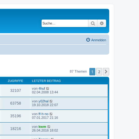
Suche
Erweiterte Suche
Anmelden
1
2
Nächste
87 Themen
ZUGRIFFE
LETZTER BEITRAG
von
4huf
32107
02.04.2008 13:44
von
y02hal
63758
19.10.2018 22:07
von
ff-h-no
35196
07.01.2017 21:16
von
kwm
18216
26.04.2016 18:02