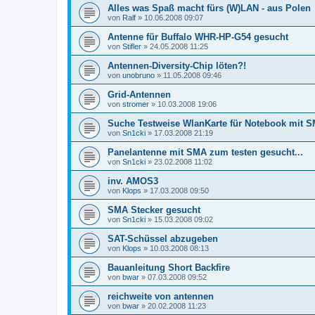
Alles was Spaß macht fürs (W)LAN - aus Polen
von
Ralf
»
10.06.2008 09:07
Antenne für Buffalo WHR-HP-G54 gesucht
von
Stifler
»
24.05.2008 11:25
Antennen-Diversity-Chip löten?!
von
unobruno
»
11.05.2008 09:46
Grid-Antennen
von
stromer
»
10.03.2008 19:06
Suche Testweise WlanKarte für Notebook mit 
von
Sn1cki
»
17.03.2008 21:19
Panelantenne mit SMA zum testen gesucht...
von
Sn1cki
»
23.02.2008 11:02
inv. AMOS3
von
Klops
»
17.03.2008 09:50
SMA Stecker gesucht
von
Sn1cki
»
15.03.2008 09:02
SAT-Schüssel abzugeben
von
Klops
»
10.03.2008 08:13
Bauanleitung Short Backfire
von
bwar
»
07.03.2008 09:52
reichweite von antennen
von
bwar
»
20.02.2008 11:23