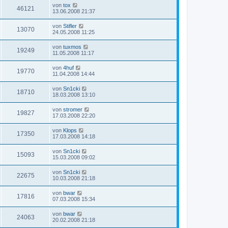
von
tox
46121
13.06.2008 21:37
von
Stifler
13070
24.05.2008 11:25
von
tuxmos
19249
11.05.2008 11:17
von
4huf
19770
11.04.2008 14:44
von
Sn1cki
18710
18.03.2008 13:10
von
stromer
19827
17.03.2008 22:20
von
Klops
17350
17.03.2008 14:18
von
Sn1cki
15093
15.03.2008 09:02
von
Sn1cki
22675
10.03.2008 21:18
von
bwar
17816
07.03.2008 15:34
von
bwar
24063
20.02.2008 21:18