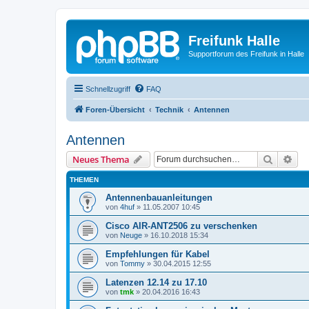
Freifunk Halle
Supportforum des Freifunk in Halle
Schnellzugriff
FAQ
Foren-Übersicht
Technik
Antennen
Antennen
Suche
Erw
Neues Thema
THEMEN
Antennenbauanleitungen
von
4huf
»
11.05.2007 10:45
Cisco AIR-ANT2506 zu verschenken
von
Neuge
»
16.10.2018 15:34
Empfehlungen für Kabel
von
Tommy
»
30.04.2015 12:55
Latenzen 12.14 zu 17.10
von
tmk
»
20.04.2016 16:43