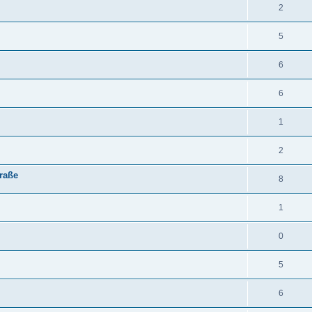
2
5
6
6
1
2
raße
8
1
0
5
6