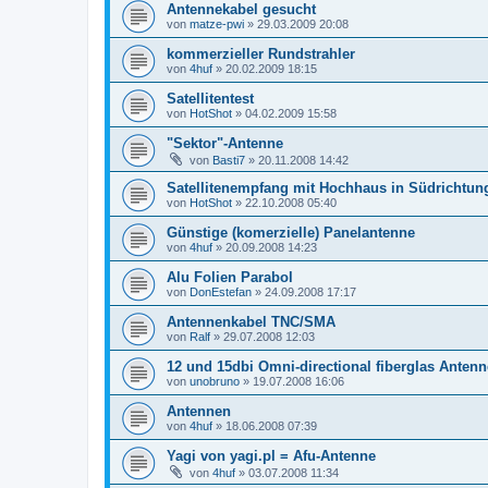
Antennekabel gesucht
von
matze-pwi
»
29.03.2009 20:08
kommerzieller Rundstrahler
von
4huf
»
20.02.2009 18:15
Satellitentest
von
HotShot
»
04.02.2009 15:58
"Sektor"-Antenne
von
Basti7
»
20.11.2008 14:42
Satellitenempfang mit Hochhaus in Südrichtun
von
HotShot
»
22.10.2008 05:40
Günstige (komerzielle) Panelantenne
von
4huf
»
20.09.2008 14:23
Alu Folien Parabol
von
DonEstefan
»
24.09.2008 17:17
Antennenkabel TNC/SMA
von
Ralf
»
29.07.2008 12:03
12 und 15dbi Omni-directional fiberglas Anten
von
unobruno
»
19.07.2008 16:06
Antennen
von
4huf
»
18.06.2008 07:39
Yagi von yagi.pl = Afu-Antenne
von
4huf
»
03.07.2008 11:34