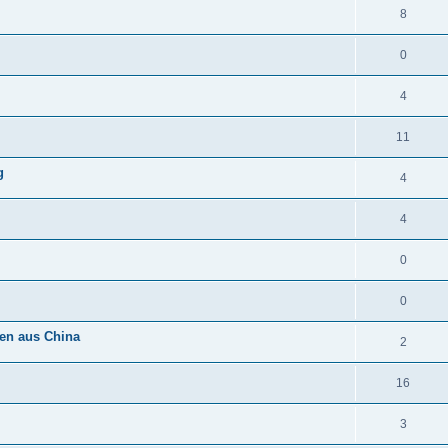
8
0
4
11
g
4
4
0
0
nen aus China
2
16
3