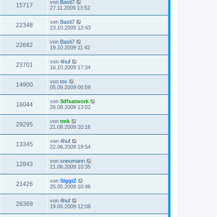
von
Basti7
15717
27.11.2009 13:52
von
Basti7
22348
23.10.2009 12:43
von
Basti7
22682
19.10.2009 11:42
von
4huf
23701
16.10.2009 17:34
von
tox
14900
05.09.2009 00:59
von
3dfxatwork
16044
26.08.2009 13:02
von
tmk
29295
21.08.2009 20:16
von
4huf
13345
22.06.2009 19:54
von
sneumann
12843
21.06.2009 10:35
von
SiggiZ
21426
25.05.2009 10:46
von
4huf
26369
19.05.2009 12:08